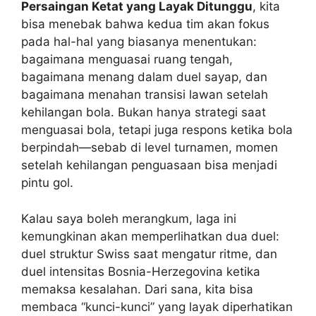
Persaingan Ketat yang Layak Ditunggu
, kita
bisa menebak bahwa kedua tim akan fokus
pada hal-hal yang biasanya menentukan:
bagaimana menguasai ruang tengah,
bagaimana menang dalam duel sayap, dan
bagaimana menahan transisi lawan setelah
kehilangan bola. Bukan hanya strategi saat
menguasai bola, tetapi juga respons ketika bola
berpindah—sebab di level turnamen, momen
setelah kehilangan penguasaan bisa menjadi
pintu gol.
Kalau saya boleh merangkum, laga ini
kemungkinan akan memperlihatkan dua duel:
duel struktur Swiss saat mengatur ritme, dan
duel intensitas Bosnia-Herzegovina ketika
memaksa kesalahan. Dari sana, kita bisa
membaca “kunci-kunci” yang layak diperhatikan