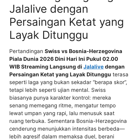
Jalalive dengan
Persaingan Ketat yang
Layak Ditunggu
Pertandingan
Swiss vs Bosnia-Herzegovina
Piala Dunia 2026 Dini Hari Ini Pukul 02.00
WIB Streaming Langsung di
Jalalive
dengan
Persaingan Ketat yang Layak Ditunggu
terasa
seperti laga yang bukan sekadar “berapa skor”,
tetapi lebih seperti ujian mental. Swiss
biasanya punya karakter kontrol: mereka
senang memegang ritme, mengatur tempo
lewat umpan yang rapi, lalu menusuk saat
ruang terbuka. Sementara Bosnia-Herzegovina
cenderung menunjukkan intensitas berbeda—
lebih agresif dalam memaksa duel, berani