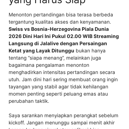
Menonton pertandingan bisa terasa berbeda
tergantung kualitas akses dan kenyamanan.
Swiss vs Bosnia-Herzegovina Piala Dunia
2026 Dini Hari Ini Pukul 02.00 WIB Streaming
Langsung di Jalalive dengan Persaingan
Ketat yang Layak Ditunggu
bukan hanya
tentang “siapa menang”, melainkan juga
bagaimana pengalaman menonton
menghadirkan intensitas pertandingan secara
utuh. Jam dini hari sering membuat orang ingin
tayangan yang stabil agar tidak kehilangan
momen penting seperti peluang emas atau
perubahan taktik.
Saya sarankan menyiapkan perangkat sebelum
kickoff. Jangan menunggu sampai menit akhir