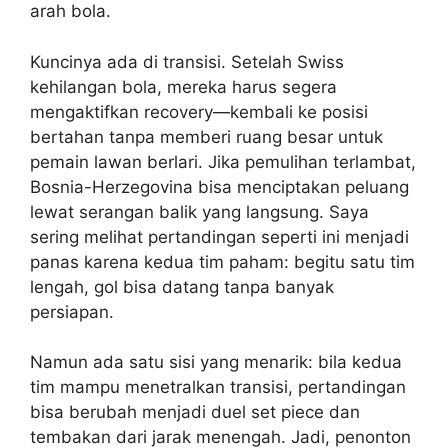
arah bola.
Kuncinya ada di transisi. Setelah Swiss
kehilangan bola, mereka harus segera
mengaktifkan recovery—kembali ke posisi
bertahan tanpa memberi ruang besar untuk
pemain lawan berlari. Jika pemulihan terlambat,
Bosnia-Herzegovina bisa menciptakan peluang
lewat serangan balik yang langsung. Saya
sering melihat pertandingan seperti ini menjadi
panas karena kedua tim paham: begitu satu tim
lengah, gol bisa datang tanpa banyak
persiapan.
Namun ada satu sisi yang menarik: bila kedua
tim mampu menetralkan transisi, pertandingan
bisa berubah menjadi duel set piece dan
tembakan dari jarak menengah. Jadi, penonton