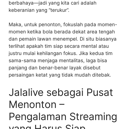
berbahaya—jadi yang kita cari adalah
keberanian yang “terukur”.
Maka, untuk penonton, fokuslah pada momen-
momen ketika bola berada dekat area tengah
dan pemain lawan menempel. Di situ biasanya
terlihat apakah tim siap secara mental atau
justru mulai kehilangan fokus. Jika kedua tim
sama-sama menjaga mentalitas, laga bisa
panjang dan benar-benar layak disebut
persaingan ketat yang tidak mudah ditebak.
Jalalive sebagai Pusat
Menonton –
Pengalaman Streaming
yang Harus Siap