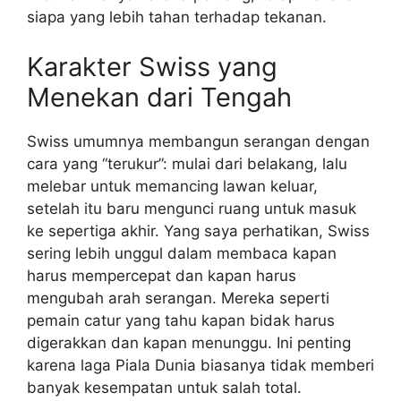
siapa yang lebih tahan terhadap tekanan.
Karakter Swiss yang
Menekan dari Tengah
Swiss umumnya membangun serangan dengan
cara yang “terukur”: mulai dari belakang, lalu
melebar untuk memancing lawan keluar,
setelah itu baru mengunci ruang untuk masuk
ke sepertiga akhir. Yang saya perhatikan, Swiss
sering lebih unggul dalam membaca kapan
harus mempercepat dan kapan harus
mengubah arah serangan. Mereka seperti
pemain catur yang tahu kapan bidak harus
digerakkan dan kapan menunggu. Ini penting
karena laga Piala Dunia biasanya tidak memberi
banyak kesempatan untuk salah total.