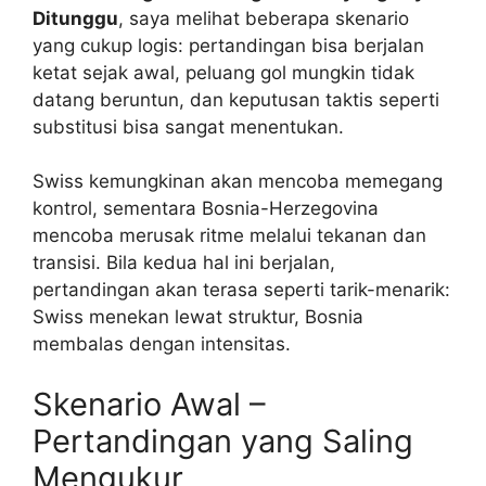
Ditunggu
, saya melihat beberapa skenario
yang cukup logis: pertandingan bisa berjalan
ketat sejak awal, peluang gol mungkin tidak
datang beruntun, dan keputusan taktis seperti
substitusi bisa sangat menentukan.
Swiss kemungkinan akan mencoba memegang
kontrol, sementara Bosnia-Herzegovina
mencoba merusak ritme melalui tekanan dan
transisi. Bila kedua hal ini berjalan,
pertandingan akan terasa seperti tarik-menarik:
Swiss menekan lewat struktur, Bosnia
membalas dengan intensitas.
Skenario Awal –
Pertandingan yang Saling
Mengukur