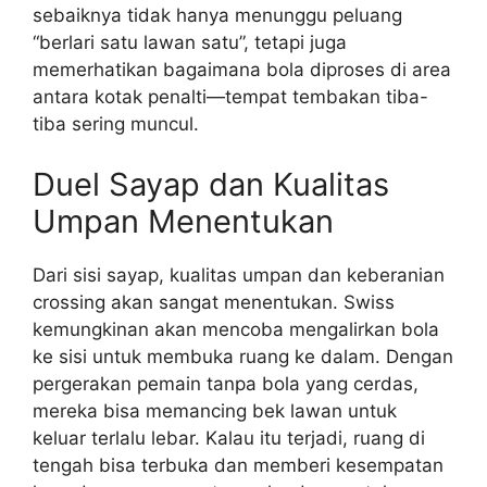
sebaiknya tidak hanya menunggu peluang
“berlari satu lawan satu”, tetapi juga
memerhatikan bagaimana bola diproses di area
antara kotak penalti—tempat tembakan tiba-
tiba sering muncul.
Duel Sayap dan Kualitas
Umpan Menentukan
Dari sisi sayap, kualitas umpan dan keberanian
crossing akan sangat menentukan. Swiss
kemungkinan akan mencoba mengalirkan bola
ke sisi untuk membuka ruang ke dalam. Dengan
pergerakan pemain tanpa bola yang cerdas,
mereka bisa memancing bek lawan untuk
keluar terlalu lebar. Kalau itu terjadi, ruang di
tengah bisa terbuka dan memberi kesempatan