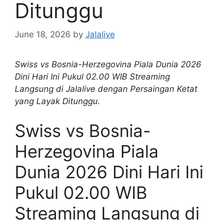
Ditunggu
June 18, 2026
by
Jalalive
Swiss vs Bosnia-Herzegovina Piala Dunia 2026
Dini Hari Ini Pukul 02.00 WIB Streaming
Langsung di Jalalive dengan Persaingan Ketat
yang Layak Ditunggu.
Swiss vs Bosnia-
Herzegovina Piala
Dunia 2026 Dini Hari Ini
Pukul 02.00 WIB
Streaming Langsung di