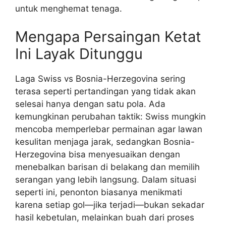
untuk menghemat tenaga.
Mengapa Persaingan Ketat
Ini Layak Ditunggu
Laga Swiss vs Bosnia-Herzegovina sering
terasa seperti pertandingan yang tidak akan
selesai hanya dengan satu pola. Ada
kemungkinan perubahan taktik: Swiss mungkin
mencoba memperlebar permainan agar lawan
kesulitan menjaga jarak, sedangkan Bosnia-
Herzegovina bisa menyesuaikan dengan
menebalkan barisan di belakang dan memilih
serangan yang lebih langsung. Dalam situasi
seperti ini, penonton biasanya menikmati
karena setiap gol—jika terjadi—bukan sekadar
hasil kebetulan, melainkan buah dari proses