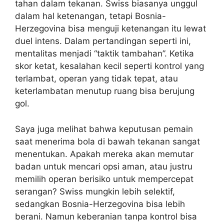
tahan dalam tekanan. Swiss biasanya unggul
dalam hal ketenangan, tetapi Bosnia-
Herzegovina bisa menguji ketenangan itu lewat
duel intens. Dalam pertandingan seperti ini,
mentalitas menjadi “taktik tambahan”. Ketika
skor ketat, kesalahan kecil seperti kontrol yang
terlambat, operan yang tidak tepat, atau
keterlambatan menutup ruang bisa berujung
gol.
Saya juga melihat bahwa keputusan pemain
saat menerima bola di bawah tekanan sangat
menentukan. Apakah mereka akan memutar
badan untuk mencari opsi aman, atau justru
memilih operan berisiko untuk mempercepat
serangan? Swiss mungkin lebih selektif,
sedangkan Bosnia-Herzegovina bisa lebih
berani. Namun keberanian tanpa kontrol bisa