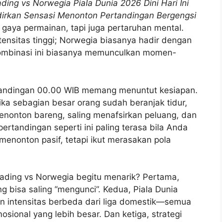
ding vs Norwegia Piala Dunia 2026 Dini Hari Ini
irkan Sensasi Menonton Pertandingan Bergengsi
 gaya permainan, tapi juga pertaruhan mental.
nsitas tinggi; Norwegia biasanya hadir dengan
. Kombinasi ini biasanya memunculkan momen-
tandingan 00.00 WIB memang menuntut kesiapan.
tika sebagian besar orang sudah beranjak tidur,
enonton bareng, saling menafsirkan peluang, dan
ertandingan seperti ini paling terasa bila Anda
menonton pasif, tetapi ikut merasakan pola
ading vs Norwegia begitu menarik? Pertama,
 bisa saling “mengunci”. Kedua, Piala Dunia
n intensitas berbeda dari liga domestik—semua
ional yang lebih besar. Dan ketiga, strategi