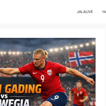
JALALIVE
H