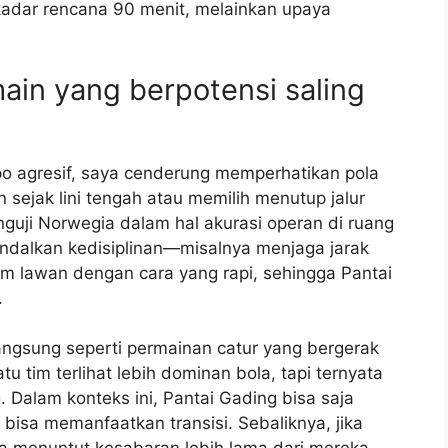
ekadar rencana 90 menit, melainkan upaya
in yang berpotensi saling
o agresif, saya cenderung memperhatikan pola
ejak lini tengah atau memilih menutup jalur
enguji Norwegia dalam hal akurasi operan di ruang
andalkan kedisiplinan—misalnya menjaga jarak
 lawan dengan cara yang rapi, sehingga Pantai
.
rlangsung seperti permainan catur yang bergerak
u tim terlihat lebih dominan bola, tapi ternyata
g. Dalam konteks ini, Pantai Gading bisa saja
 bisa memanfaatkan transisi. Sebaliknya, jika