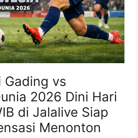
i Gading vs
unia 2026 Dini Hari
IB di Jalalive Siap
ensasi Menonton