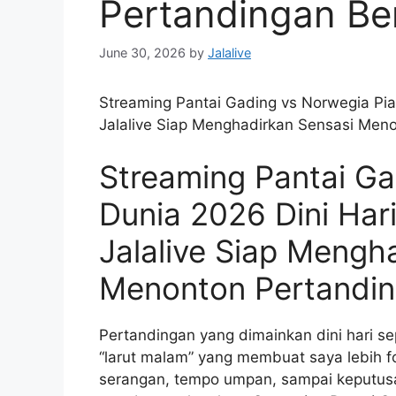
Pertandingan Be
June 30, 2026
by
Jalalive
Streaming Pantai Gading vs Norwegia Pial
Jalalive Siap Menghadirkan Sensasi Men
Streaming Pantai Ga
Dunia 2026 Dini Hari
Jalalive Siap Mengh
Menonton Pertandin
Pertandingan yang dimainkan dini hari sep
“larut malam” yang membuat saya lebih f
serangan, tempo umpan, sampai keputusa