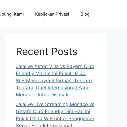
ubungi Kami
Kebijakan Privasi
Blog
Recent Posts
Jalalive Aston Villa vs Bayern Club
Friendly Malam Ini Pukul 19.00
WIB Membawa Informasi Terbaru
Tentang Duel Internasional Yang
Menarik Untuk Disimak
Jalalive Live Streaming Monaco vs
Getafe Club Friendly Dini Hari Ini
Pukul 01.00 WIB untuk Penggemar
Sepak Bola Internasional