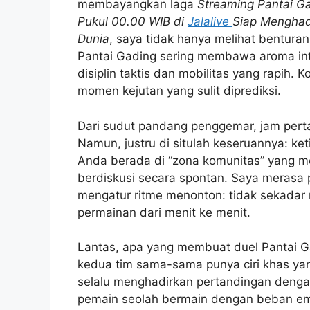
membayangkan laga
Streaming Pantai Ga
Pukul 00.00 WIB di
Jalalive
Siap Menghad
Dunia
, saya tidak hanya melihat benturan
Pantai Gading sering membawa aroma inte
disiplin taktis dan mobilitas yang rapih
momen kejutan yang sulit diprediksi.
Dari sudut pandang penggemar, jam per
Namun, justru di situlah keseruannya: ke
Anda berada di “zona komunitas” yang m
berdiskusi secara spontan. Saya merasa p
mengatur ritme menonton: tidak sekadar 
permainan dari menit ke menit.
Lantas, apa yang membuat duel Pantai G
kedua tim sama-sama punya ciri khas yang
selalu menghadirkan pertandingan denga
pemain seolah bermain dengan beban emos