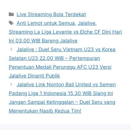
Categories
Live Streaming Bola Terdekat
Tags
Anti Lemot untuk Semua
,
Jalalive
,
Streaming La Liga Levante vs Elche CF Dini Hari
Ini 03.00 WIB Bareng Jalalive
Jalalive : Duel Seru Vietnam U23 vs Korea
Selatan U23 22.00 WIB – Pertempuran
Penentuan Medali Perunggu AFC U23 Versi
Jalalive Dinanti Publik
Jalalive Link Nonton Bali United vs Semen
Padang Liga 1 Indonesia 15.30 WIB Siang Ini
Jangan Sampai Ketinggalan – Duel Seru yang
Menentukan Nasib Kedua Tim!