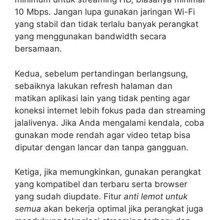
10 Mbps. Jangan lupa gunakan jaringan Wi-Fi
yang stabil dan tidak terlalu banyak perangkat
yang menggunakan bandwidth secara
bersamaan.
Kedua, sebelum pertandingan berlangsung,
sebaiknya lakukan refresh halaman dan
matikan aplikasi lain yang tidak penting agar
koneksi internet lebih fokus pada dan streaming
jalalivenya. Jika Anda mengalami kendala, coba
gunakan mode rendah agar video tetap bisa
diputar dengan lancar dan tanpa gangguan.
Ketiga, jika memungkinkan, gunakan perangkat
yang kompatibel dan terbaru serta browser
yang sudah diupdate. Fitur
anti lemot untuk
semua
akan bekerja optimal jika perangkat juga