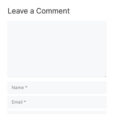
Leave a Comment
Comment
Name
Email
Website