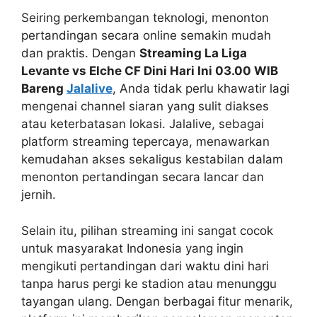
Seiring perkembangan teknologi, menonton
pertandingan secara online semakin mudah
dan praktis. Dengan
Streaming La Liga
Levante vs Elche CF Dini Hari Ini 03.00 WIB
Bareng
Jalalive
, Anda tidak perlu khawatir lagi
mengenai channel siaran yang sulit diakses
atau keterbatasan lokasi. Jalalive, sebagai
platform streaming tepercaya, menawarkan
kemudahan akses sekaligus kestabilan dalam
menonton pertandingan secara lancar dan
jernih.
Selain itu, pilihan streaming ini sangat cocok
untuk masyarakat Indonesia yang ingin
mengikuti pertandingan dari waktu dini hari
tanpa harus pergi ke stadion atau menunggu
tayangan ulang. Dengan berbagai fitur menarik,