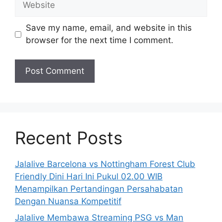
Save my name, email, and website in this
browser for the next time I comment.
Recent Posts
Jalalive Barcelona vs Nottingham Forest Club
Friendly Dini Hari Ini Pukul 02.00 WIB
Menampilkan Pertandingan Persahabatan
Dengan Nuansa Kompetitif
Jalalive Membawa Streaming PSG vs Man