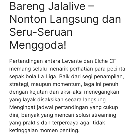
Bareng Jalalive –
Nonton Langsung dan
Seru-Seruan
Menggoda!
Pertandingan antara Levante dan Elche CF
memang selalu menarik perhatian para pecinta
sepak bola La Liga. Baik dari segi penampilan,
strategi, maupun momentum, laga ini penuh
dengan kejutan dan aksi-aksi menegangkan
yang layak disaksikan secara langsung.
Mengingat jadwal pertandingan yang cukup
dini, banyak yang mencari solusi streaming
yang praktis dan terpercaya agar tidak
ketinggalan momen penting.