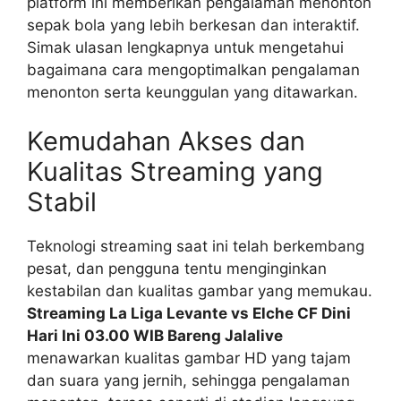
platform ini memberikan pengalaman menonton
sepak bola yang lebih berkesan dan interaktif.
Simak ulasan lengkapnya untuk mengetahui
bagaimana cara mengoptimalkan pengalaman
menonton serta keunggulan yang ditawarkan.
Kemudahan Akses dan
Kualitas Streaming yang
Stabil
Teknologi streaming saat ini telah berkembang
pesat, dan pengguna tentu menginginkan
kestabilan dan kualitas gambar yang memukau.
Streaming La Liga Levante vs Elche CF Dini
Hari Ini 03.00 WIB Bareng Jalalive
menawarkan kualitas gambar HD yang tajam
dan suara yang jernih, sehingga pengalaman