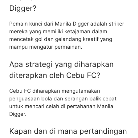
Digger?
Pemain kunci dari Manila Digger adalah striker
mereka yang memiliki ketajaman dalam
mencetak gol dan gelandang kreatif yang
mampu mengatur permainan.
Apa strategi yang diharapkan
diterapkan oleh Cebu FC?
Cebu FC diharapkan mengutamakan
penguasaan bola dan serangan balik cepat
untuk mencari celah di pertahanan Manila
Digger.
Kapan dan di mana pertandingan