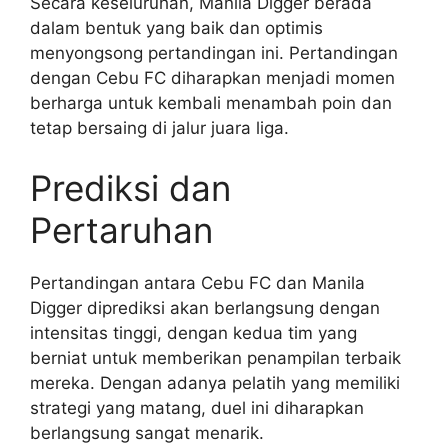
Secara keseluruhan, Manila Digger berada
dalam bentuk yang baik dan optimis
menyongsong pertandingan ini. Pertandingan
dengan Cebu FC diharapkan menjadi momen
berharga untuk kembali menambah poin dan
tetap bersaing di jalur juara liga.
Prediksi dan
Pertaruhan
Pertandingan antara Cebu FC dan Manila
Digger diprediksi akan berlangsung dengan
intensitas tinggi, dengan kedua tim yang
berniat untuk memberikan penampilan terbaik
mereka. Dengan adanya pelatih yang memiliki
strategi yang matang, duel ini diharapkan
berlangsung sangat menarik.