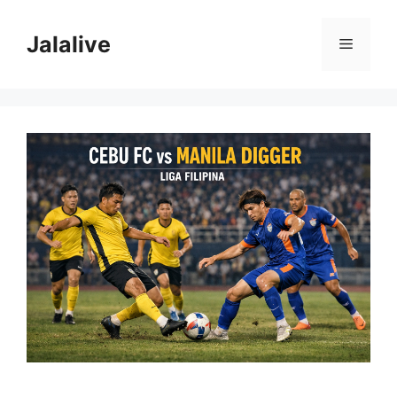
Skip
to
Jalalive
Menu
content