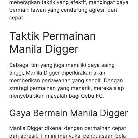
menerapkan taktik yang efektif, mengingat gaya
bermain lawan yang cenderung agresif dan
cepat.
Taktik Permainan
Manila Digger
Sebagai tim yang juga memiliki daya saing
tinggi, Manila Digger diperkirakan akan
memberikan perlawanan yang sengit. Dengan
strategi permainan yang menarik, mereka siap
menyebabkan masalah bagi Cebu FC.
Gaya Bermain Manila Digger
Manila Digger dikenal dengan permainan cepat
dan agresif. Tim ini menyukai penguasaan bola