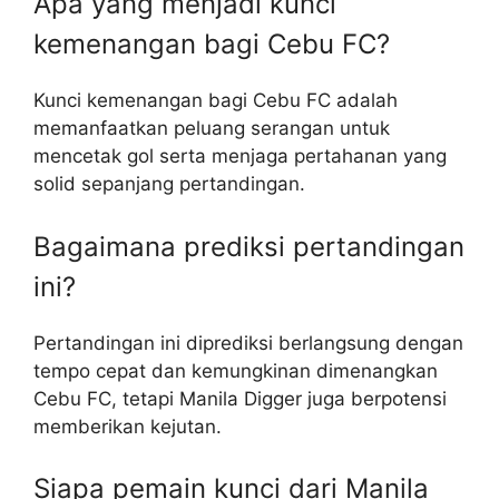
Apa yang menjadi kunci
kemenangan bagi Cebu FC?
Kunci kemenangan bagi Cebu FC adalah
memanfaatkan peluang serangan untuk
mencetak gol serta menjaga pertahanan yang
solid sepanjang pertandingan.
Bagaimana prediksi pertandingan
ini?
Pertandingan ini diprediksi berlangsung dengan
tempo cepat dan kemungkinan dimenangkan
Cebu FC, tetapi Manila Digger juga berpotensi
memberikan kejutan.
Siapa pemain kunci dari Manila