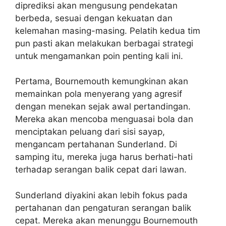
diprediksi akan mengusung pendekatan
berbeda, sesuai dengan kekuatan dan
kelemahan masing-masing. Pelatih kedua tim
pun pasti akan melakukan berbagai strategi
untuk mengamankan poin penting kali ini.
Pertama, Bournemouth kemungkinan akan
memainkan pola menyerang yang agresif
dengan menekan sejak awal pertandingan.
Mereka akan mencoba menguasai bola dan
menciptakan peluang dari sisi sayap,
mengancam pertahanan Sunderland. Di
samping itu, mereka juga harus berhati-hati
terhadap serangan balik cepat dari lawan.
Sunderland diyakini akan lebih fokus pada
pertahanan dan pengaturan serangan balik
cepat. Mereka akan menunggu Bournemouth