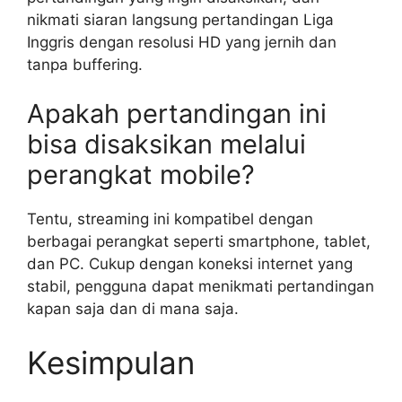
nikmati siaran langsung pertandingan Liga
Inggris dengan resolusi HD yang jernih dan
tanpa buffering.
Apakah pertandingan ini
bisa disaksikan melalui
perangkat mobile?
Tentu, streaming ini kompatibel dengan
berbagai perangkat seperti smartphone, tablet,
dan PC. Cukup dengan koneksi internet yang
stabil, pengguna dapat menikmati pertandingan
kapan saja dan di mana saja.
Kesimpulan