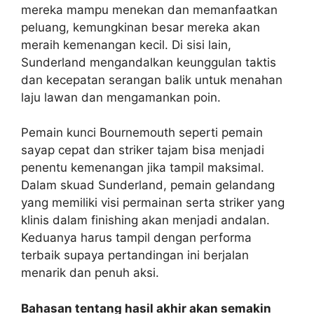
mereka mampu menekan dan memanfaatkan
peluang, kemungkinan besar mereka akan
meraih kemenangan kecil. Di sisi lain,
Sunderland mengandalkan keunggulan taktis
dan kecepatan serangan balik untuk menahan
laju lawan dan mengamankan poin.
Pemain kunci Bournemouth seperti pemain
sayap cepat dan striker tajam bisa menjadi
penentu kemenangan jika tampil maksimal.
Dalam skuad Sunderland, pemain gelandang
yang memiliki visi permainan serta striker yang
klinis dalam finishing akan menjadi andalan.
Keduanya harus tampil dengan performa
terbaik supaya pertandingan ini berjalan
menarik dan penuh aksi.
Bahasan tentang hasil akhir akan semakin