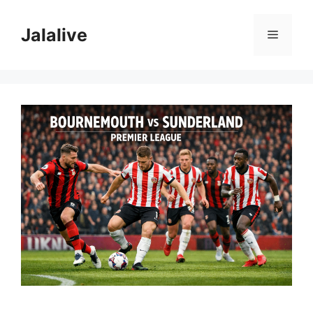
Skip
to
Jalalive
Menu
content