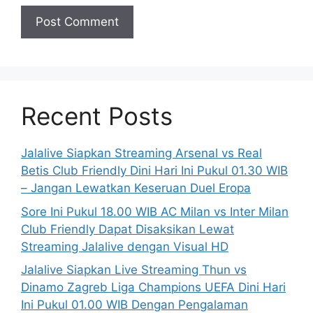
Recent Posts
Jalalive Siapkan Streaming Arsenal vs Real
Betis Club Friendly Dini Hari Ini Pukul 01.30 WIB
– Jangan Lewatkan Keseruan Duel Eropa
Sore Ini Pukul 18.00 WIB AC Milan vs Inter Milan
Club Friendly Dapat Disaksikan Lewat
Streaming Jalalive dengan Visual HD
Jalalive Siapkan Live Streaming Thun vs
Dinamo Zagreb Liga Champions UEFA Dini Hari
Ini Pukul 01.00 WIB Dengan Pengalaman