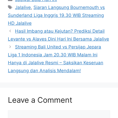
Tags
Jalalive
,
Siaran Langsung Bournemouth vs
Sunderland Liga Inggris 19.30 WIB Streaming
HD Jalalive
Hasil Imbang atau Kejutan? Prediksi Detail
Levante vs Alaves Dini Hari Ini Bersama Jalalive
Streaming Bali United vs Persijap Jepara
Liga 1 Indonesia Jam 20.30 WIB Malam Ini
Hanya di Jalalive Resmi – Saksikan Keseruan
Langsung dan Analisis Mendalam!
Leave a Comment
Comment