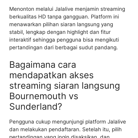
Menonton melalui Jalalive menjamin streaming
berkualitas HD tanpa gangguan. Platform ini
menawarkan pilihan siaran langsung yang
stabil, lengkap dengan highlight dan fitur
interaktif sehingga pengguna bisa mengikuti
pertandingan dari berbagai sudut pandang.
Bagaimana cara
mendapatkan akses
streaming siaran langsung
Bournemouth vs
Sunderland?
Pengguna cukup mengunjungi platform Jalalive
dan melakukan pendaftaran. Setelah itu, pilih
pertandingan yang ingin disaksikan, dan