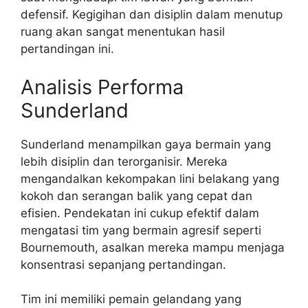
defensif. Kegigihan dan disiplin dalam menutup
ruang akan sangat menentukan hasil
pertandingan ini.
Analisis Performa
Sunderland
Sunderland menampilkan gaya bermain yang
lebih disiplin dan terorganisir. Mereka
mengandalkan kekompakan lini belakang yang
kokoh dan serangan balik yang cepat dan
efisien. Pendekatan ini cukup efektif dalam
mengatasi tim yang bermain agresif seperti
Bournemouth, asalkan mereka mampu menjaga
konsentrasi sepanjang pertandingan.
Tim ini memiliki pemain gelandang yang