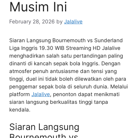
Musim Ini
February 28, 2026
by
Jalalive
Siaran Langsung Bournemouth vs Sunderland
Liga Inggris 19.30 WIB Streaming HD Jalalive
menghadirkan salah satu pertandingan paling
dinanti di kancah sepak bola Inggris. Dengan
atmosfer penuh antusiasme dan tensi yang
tinggi, duel ini tidak boleh dilewatkan oleh para
penggemar sepak bola di seluruh dunia. Melalui
platform
Jalalive
, penonton dapat menikmati
siaran langsung berkualitas tinggi tanpa
kendala.
Siaran Langsung
Bournemouth vs