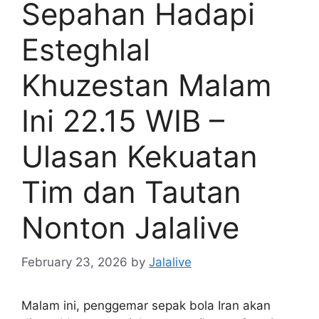
Sepahan Hadapi
Esteghlal
Khuzestan Malam
Ini 22.15 WIB –
Ulasan Kekuatan
Tim dan Tautan
Nonton Jalalive
February 23, 2026
by
Jalalive
Malam ini, penggemar sepak bola Iran akan