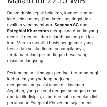
Malam Ini 22.15 WIB
Dalam dunia sepak bola Iran, kompetisi antar
klub selalu menyajikan intensitas tinggi dan
rivalitas yang membara.
Sepahan SC
dan
Esteghlal Khuzestan
merupakan dua tim yang
memiliki reputasi dan sejarah panjang di Liga
Iran. Mereka memiliki basis penggemar yang
besar dan selalu dinanti penampilannya,
terutama dalam pertandingan besar yang
disiarkan langsung.
Pertandingan ini sangat penting, terutama bagi
kedua tim yang sedang berjuang
mengamankan posisi aman di klasemen.
Sepahan, yang dikenal dengan serangan cepat
dan taktik disiplin, akan berusaha menekan lini
pertahanan Esteghlal Khuzestan sejak menit