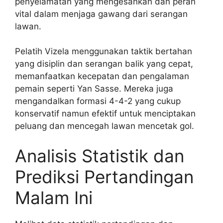
penyelamatan yang mengesankan dan peran
vital dalam menjaga gawang dari serangan
lawan.
Pelatih Vizela menggunakan taktik bertahan
yang disiplin dan serangan balik yang cepat,
memanfaatkan kecepatan dan pengalaman
pemain seperti Yan Sasse. Mereka juga
mengandalkan formasi 4-4-2 yang cukup
konservatif namun efektif untuk menciptakan
peluang dan mencegah lawan mencetak gol.
Analisis Statistik dan
Prediksi Pertandingan
Malam Ini