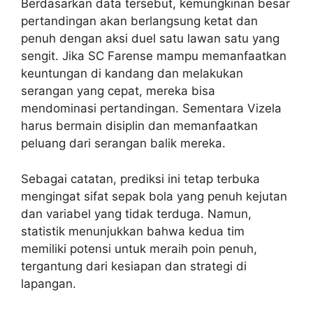
Berdasarkan data tersebut, kemungkinan besar
pertandingan akan berlangsung ketat dan
penuh dengan aksi duel satu lawan satu yang
sengit. Jika SC Farense mampu memanfaatkan
keuntungan di kandang dan melakukan
serangan yang cepat, mereka bisa
mendominasi pertandingan. Sementara Vizela
harus bermain disiplin dan memanfaatkan
peluang dari serangan balik mereka.
Sebagai catatan, prediksi ini tetap terbuka
mengingat sifat sepak bola yang penuh kejutan
dan variabel yang tidak terduga. Namun,
statistik menunjukkan bahwa kedua tim
memiliki potensi untuk meraih poin penuh,
tergantung dari kesiapan dan strategi di
lapangan.