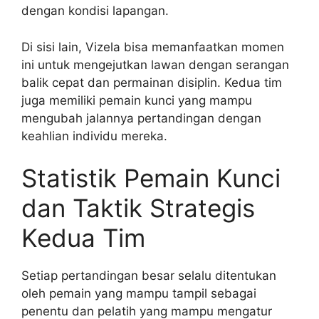
dengan kondisi lapangan.
Di sisi lain, Vizela bisa memanfaatkan momen
ini untuk mengejutkan lawan dengan serangan
balik cepat dan permainan disiplin. Kedua tim
juga memiliki pemain kunci yang mampu
mengubah jalannya pertandingan dengan
keahlian individu mereka.
Statistik Pemain Kunci
dan Taktik Strategis
Kedua Tim
Setiap pertandingan besar selalu ditentukan
oleh pemain yang mampu tampil sebagai
penentu dan pelatih yang mampu mengatur