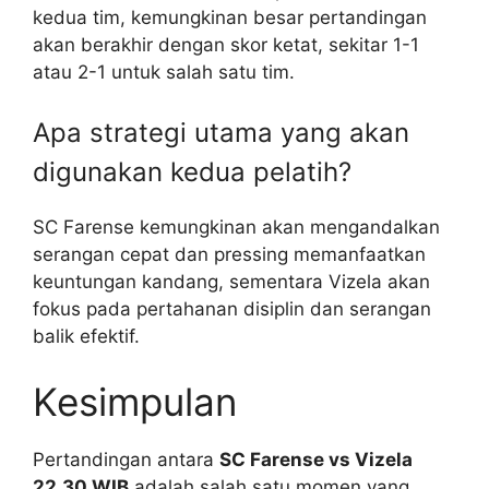
kedua tim, kemungkinan besar pertandingan
akan berakhir dengan skor ketat, sekitar 1-1
atau 2-1 untuk salah satu tim.
Apa strategi utama yang akan
digunakan kedua pelatih?
SC Farense kemungkinan akan mengandalkan
serangan cepat dan pressing memanfaatkan
keuntungan kandang, sementara Vizela akan
fokus pada pertahanan disiplin dan serangan
balik efektif.
Kesimpulan
Pertandingan antara
SC Farense vs Vizela
22.30 WIB
adalah salah satu momen yang