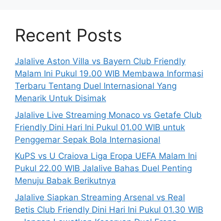
Recent Posts
Jalalive Aston Villa vs Bayern Club Friendly
Malam Ini Pukul 19.00 WIB Membawa Informasi
Terbaru Tentang Duel Internasional Yang
Menarik Untuk Disimak
Jalalive Live Streaming Monaco vs Getafe Club
Friendly Dini Hari Ini Pukul 01.00 WIB untuk
Penggemar Sepak Bola Internasional
KuPS vs U Craiova Liga Eropa UEFA Malam Ini
Pukul 22.00 WIB Jalalive Bahas Duel Penting
Menuju Babak Berikutnya
Jalalive Siapkan Streaming Arsenal vs Real
Betis Club Friendly Dini Hari Ini Pukul 01.30 WIB