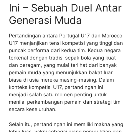
Ini – Sebuah Duel Antar
Generasi Muda
Pertandingan antara Portugal U17 dan Morocco
U17 menjanjikan tensi kompetisi yang tinggi dan
puncak performa dari kedua tim. Kedua negara
terkenal dengan tradisi sepak bola yang kuat
dan beragam, yang mulai terlihat dari banyak
pemain muda yang menunjukkan bakat luar
biasa di usia mereka masing-masing. Dalam
konteks kompetisi U17, pertandingan ini
menjadi salah satu momen penting untuk
menilai perkembangan pemain dan strategi tim
secara keseluruhan.
Selain itu, pertandingan ini memiliki makna yang
lebih luas, yakni sebagai ajang pembuktian dan