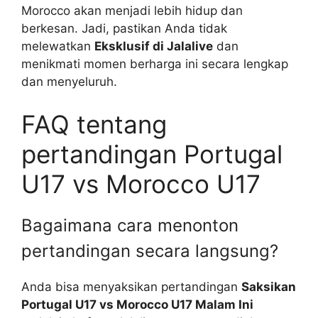
Morocco akan menjadi lebih hidup dan
berkesan. Jadi, pastikan Anda tidak
melewatkan
Eksklusif di Jalalive
dan
menikmati momen berharga ini secara lengkap
dan menyeluruh.
FAQ tentang
pertandingan Portugal
U17 vs Morocco U17
Bagaimana cara menonton
pertandingan secara langsung?
Anda bisa menyaksikan pertandingan
Saksikan
Portugal U17 vs Morocco U17 Malam Ini