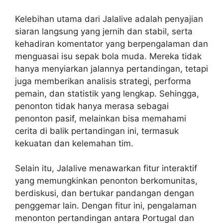
Kelebihan utama dari Jalalive adalah penyajian
siaran langsung yang jernih dan stabil, serta
kehadiran komentator yang berpengalaman dan
menguasai isu sepak bola muda. Mereka tidak
hanya menyiarkan jalannya pertandingan, tetapi
juga memberikan analisis strategi, performa
pemain, dan statistik yang lengkap. Sehingga,
penonton tidak hanya merasa sebagai
penonton pasif, melainkan bisa memahami
cerita di balik pertandingan ini, termasuk
kekuatan dan kelemahan tim.
Selain itu, Jalalive menawarkan fitur interaktif
yang memungkinkan penonton berkomunitas,
berdiskusi, dan bertukar pandangan dengan
penggemar lain. Dengan fitur ini, pengalaman
menonton pertandingan antara Portugal dan