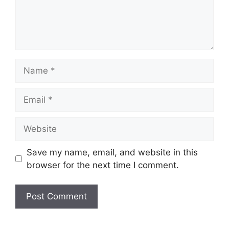
Name
Email
Website
Save my name, email, and website in this
browser for the next time I comment.