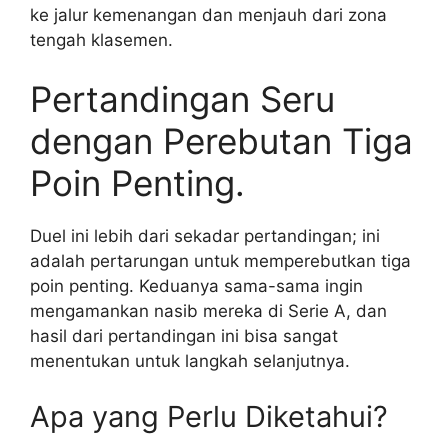
ke jalur kemenangan dan menjauh dari zona
tengah klasemen.
Pertandingan Seru
dengan Perebutan Tiga
Poin Penting.
Duel ini lebih dari sekadar pertandingan; ini
adalah pertarungan untuk memperebutkan tiga
poin penting. Keduanya sama-sama ingin
mengamankan nasib mereka di Serie A, dan
hasil dari pertandingan ini bisa sangat
menentukan untuk langkah selanjutnya.
Apa yang Perlu Diketahui?