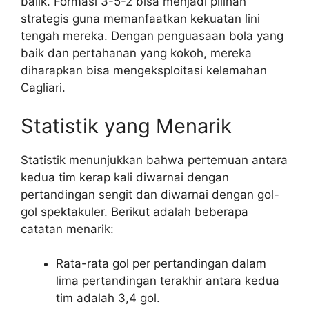
balik. Formasi 3-5-2 bisa menjadi pilihan
strategis guna memanfaatkan kekuatan lini
tengah mereka. Dengan penguasaan bola yang
baik dan pertahanan yang kokoh, mereka
diharapkan bisa mengeksploitasi kelemahan
Cagliari.
Statistik yang Menarik
Statistik menunjukkan bahwa pertemuan antara
kedua tim kerap kali diwarnai dengan
pertandingan sengit dan diwarnai dengan gol-
gol spektakuler. Berikut adalah beberapa
catatan menarik:
Rata-rata gol per pertandingan dalam
lima pertandingan terakhir antara kedua
tim adalah 3,4 gol.