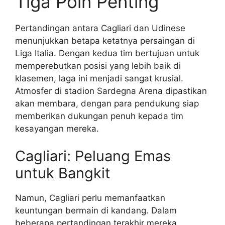
Tiga Poin Penting
Pertandingan antara Cagliari dan Udinese
menunjukkan betapa ketatnya persaingan di
Liga Italia. Dengan kedua tim bertujuan untuk
memperebutkan posisi yang lebih baik di
klasemen, laga ini menjadi sangat krusial.
Atmosfer di stadion Sardegna Arena dipastikan
akan membara, dengan para pendukung siap
memberikan dukungan penuh kepada tim
kesayangan mereka.
Cagliari: Peluang Emas
untuk Bangkit
Namun, Cagliari perlu memanfaatkan
keuntungan bermain di kandang. Dalam
beberapa pertandingan terakhir mereka,