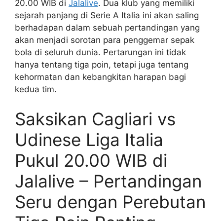
20.00 WIB di
Jalalive
. Dua klub yang memiliki
sejarah panjang di Serie A Italia ini akan saling
berhadapan dalam sebuah pertandingan yang
akan menjadi sorotan para penggemar sepak
bola di seluruh dunia. Pertarungan ini tidak
hanya tentang tiga poin, tetapi juga tentang
kehormatan dan kebangkitan harapan bagi
kedua tim.
Saksikan Cagliari vs
Udinese Liga Italia
Pukul 20.00 WIB di
Jalalive – Pertandingan
Seru dengan Perebutan