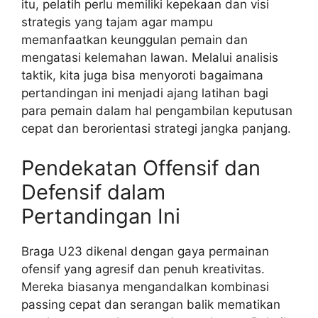
itu, pelatih perlu memiliki kepekaan dan visi
strategis yang tajam agar mampu
memanfaatkan keunggulan pemain dan
mengatasi kelemahan lawan. Melalui analisis
taktik, kita juga bisa menyoroti bagaimana
pertandingan ini menjadi ajang latihan bagi
para pemain dalam hal pengambilan keputusan
cepat dan berorientasi strategi jangka panjang.
Pendekatan Offensif dan
Defensif dalam
Pertandingan Ini
Braga U23 dikenal dengan gaya permainan
ofensif yang agresif dan penuh kreativitas.
Mereka biasanya mengandalkan kombinasi
passing cepat dan serangan balik mematikan