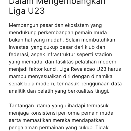
Dalam Mengembangkan
Liga U23
Membangun pasar dan ekosistem yang
mendukung perkembangan pemain muda
bukan hal yang mudah. Selain membutuhkan
investasi yang cukup besar dari klub dan
federasi, aspek infrastruktur seperti stadion
yang memadai dan fasilitas pelatihan modern
menjadi faktor kunci. Liga Revelacao U23 harus
mampu menyesuaikan diri dengan dinamika
sepak bola modern, termasuk penggunaan data
analitik dan pelatih yang berkualitas tinggi.
Tantangan utama yang dihadapi termasuk
menjaga konsistensi performa pemain muda
serta memastikan mereka mendapatkan
pengalaman permainan yang cukup. Tidak