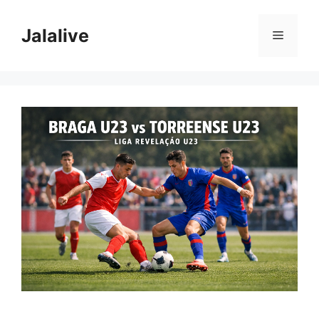
Skip
to
Jalalive
Menu
content