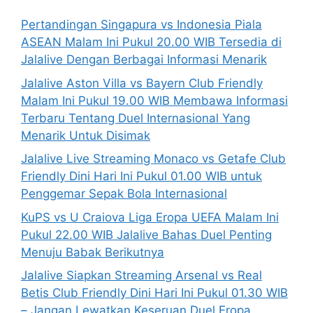
Pertandingan Singapura vs Indonesia Piala
ASEAN Malam Ini Pukul 20.00 WIB Tersedia di
Jalalive Dengan Berbagai Informasi Menarik
Jalalive Aston Villa vs Bayern Club Friendly
Malam Ini Pukul 19.00 WIB Membawa Informasi
Terbaru Tentang Duel Internasional Yang
Menarik Untuk Disimak
Jalalive Live Streaming Monaco vs Getafe Club
Friendly Dini Hari Ini Pukul 01.00 WIB untuk
Penggemar Sepak Bola Internasional
KuPS vs U Craiova Liga Eropa UEFA Malam Ini
Pukul 22.00 WIB Jalalive Bahas Duel Penting
Menuju Babak Berikutnya
Jalalive Siapkan Streaming Arsenal vs Real
Betis Club Friendly Dini Hari Ini Pukul 01.30 WIB
– Jangan Lewatkan Keseruan Duel Eropa