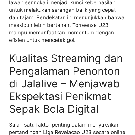
lawan seringkali menjadi kunci keberhasilan
untuk melakukan serangan balik yang cepat
dan tajam. Pendekatan ini menunjukkan bahwa
meskipun lebih bertahan, Torreense U23
mampu memanfaatkan momentum dengan
efisien untuk mencetak gol.
Kualitas Streaming dan
Pengalaman Penonton
di Jalalive – Menjawab
Ekspektasi Penikmat
Sepak Bola Digital
Salah satu faktor penting dalam menyaksikan
pertandingan Liga Revelacao U23 secara online