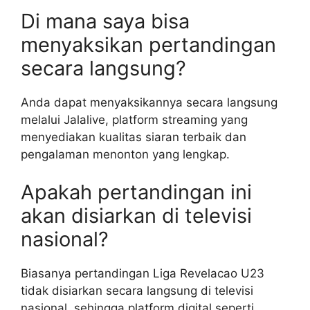
Di mana saya bisa
menyaksikan pertandingan
secara langsung?
Anda dapat menyaksikannya secara langsung
melalui Jalalive, platform streaming yang
menyediakan kualitas siaran terbaik dan
pengalaman menonton yang lengkap.
Apakah pertandingan ini
akan disiarkan di televisi
nasional?
Biasanya pertandingan Liga Revelacao U23
tidak disiarkan secara langsung di televisi
nasional, sehingga platform digital seperti