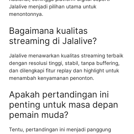
Jalalive menjadi pilihan utama untuk
menontonnya.
Bagaimana kualitas
streaming di Jalalive?
Jalalive menawarkan kualitas streaming terbaik
dengan resolusi tinggi, stabil, tanpa buffering,
dan dilengkapi fitur replay dan highlight untuk
menambah kenyamanan penonton.
Apakah pertandingan ini
penting untuk masa depan
pemain muda?
Tentu, pertandingan ini menjadi panggung