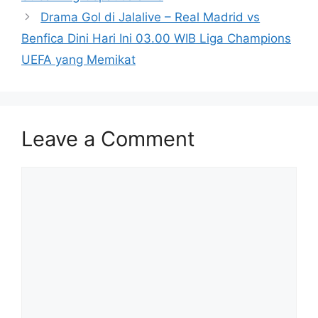
Drama Gol di Jalalive – Real Madrid vs
Benfica Dini Hari Ini 03.00 WIB Liga Champions
UEFA yang Memikat
Leave a Comment
Comment