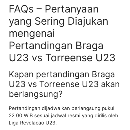
FAQs – Pertanyaan
yang Sering Diajukan
mengenai
Pertandingan Braga
U23 vs Torreense U23
Kapan pertandingan Braga
U23 vs Torreense U23 akan
berlangsung?
Pertandingan dijadwalkan berlangsung pukul
22.00 WIB sesuai jadwal resmi yang dirilis oleh
Liga Revelacao U23.