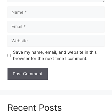
Name
Email
Website
Save my name, email, and website in this
browser for the next time I comment.
Recent Posts