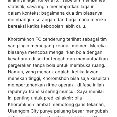
statistik, saya ingin menempatkan laga ini
dalam konteks: bagaimana dua tim biasanya
membangun serangan dan bagaimana mereka
bereaksi ketika kebobolan lebih dulu.
Khoromkhon FC cenderung terlihat sebagai tim
yang ingin memegang kendali momen. Mereka
biasanya mencoba mengalirkan bola dengan
kesabaran di sektor tengah dan memanfaatkan
pergerakan tanpa bola untuk membuka ruang.
Namun, yang menarik adalah, ketika lawan
menekan tinggi, Khoromkhon bisa saja kesulitan
mempertahankan ritme operan—di fase inilah
rapuhnya transisi sering muncul. Saya menilai
ini penting untuk prediksi akhir: bila
Khoromkhon lambat memotong garis tekanan,
Ulaangom City punya peluang besar mengubah