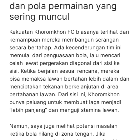
dan pola permainan yang
sering muncul
Kekuatan Khoromkhon FC biasanya terlihat dari
kemampuan mereka membangun serangan
secara bertahap. Ada kecenderungan tim ini
memulai dari penguasaan bola, lalu mencari
celah lewat pergerakan diagonal dari sisi ke
sisi. Ketika berjalan sesuai rencana, mereka
bisa memaksa lawan bertahan lebih dalam dan
menciptakan tekanan berkelanjutan di area
pertahanan lawan. Dari sisi ini, Khoromkhon
punya peluang untuk membuat laga menjadi
“lebih panjang” dan menguji stamina lawan.
Namun, saya juga melihat potensi masalah
ketika bola hilang di zona tengah. Jika