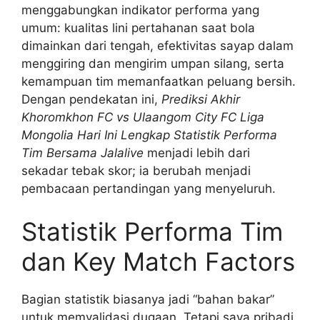
menggabungkan indikator performa yang
umum: kualitas lini pertahanan saat bola
dimainkan dari tengah, efektivitas sayap dalam
menggiring dan mengirim umpan silang, serta
kemampuan tim memanfaatkan peluang bersih.
Dengan pendekatan ini,
Prediksi Akhir
Khoromkhon FC vs Ulaangom City FC Liga
Mongolia Hari Ini Lengkap Statistik Performa
Tim Bersama Jalalive
menjadi lebih dari
sekadar tebak skor; ia berubah menjadi
pembacaan pertandingan yang menyeluruh.
Statistik Performa Tim
dan Key Match Factors
Bagian statistik biasanya jadi “bahan bakar”
untuk memvalidasi dugaan. Tetapi saya pribadi