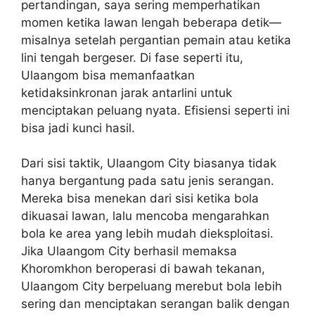
pertandingan, saya sering memperhatikan
momen ketika lawan lengah beberapa detik—
misalnya setelah pergantian pemain atau ketika
lini tengah bergeser. Di fase seperti itu,
Ulaangom bisa memanfaatkan
ketidaksinkronan jarak antarlini untuk
menciptakan peluang nyata. Efisiensi seperti ini
bisa jadi kunci hasil.
Dari sisi taktik, Ulaangom City biasanya tidak
hanya bergantung pada satu jenis serangan.
Mereka bisa menekan dari sisi ketika bola
dikuasai lawan, lalu mencoba mengarahkan
bola ke area yang lebih mudah dieksploitasi.
Jika Ulaangom City berhasil memaksa
Khoromkhon beroperasi di bawah tekanan,
Ulaangom City berpeluang merebut bola lebih
sering dan menciptakan serangan balik dengan