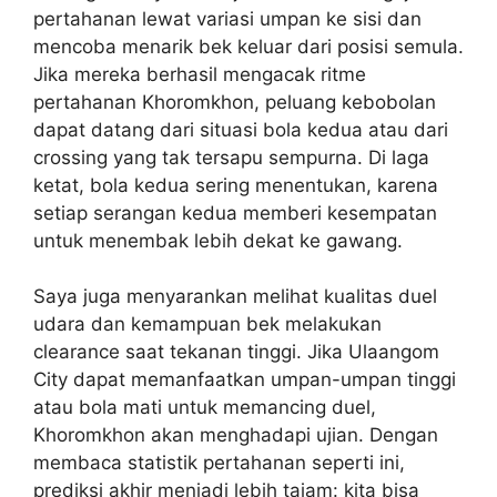
pertahanan lewat variasi umpan ke sisi dan
mencoba menarik bek keluar dari posisi semula.
Jika mereka berhasil mengacak ritme
pertahanan Khoromkhon, peluang kebobolan
dapat datang dari situasi bola kedua atau dari
crossing yang tak tersapu sempurna. Di laga
ketat, bola kedua sering menentukan, karena
setiap serangan kedua memberi kesempatan
untuk menembak lebih dekat ke gawang.
Saya juga menyarankan melihat kualitas duel
udara dan kemampuan bek melakukan
clearance saat tekanan tinggi. Jika Ulaangom
City dapat memanfaatkan umpan-umpan tinggi
atau bola mati untuk memancing duel,
Khoromkhon akan menghadapi ujian. Dengan
membaca statistik pertahanan seperti ini,
prediksi akhir menjadi lebih tajam: kita bisa