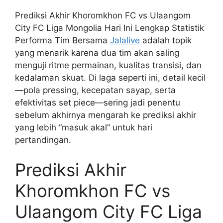
Prediksi Akhir Khoromkhon FC vs Ulaangom
City FC Liga Mongolia Hari Ini Lengkap Statistik
Performa Tim Bersama
Jalalive
adalah topik
yang menarik karena dua tim akan saling
menguji ritme permainan, kualitas transisi, dan
kedalaman skuat. Di laga seperti ini, detail kecil
—pola pressing, kecepatan sayap, serta
efektivitas set piece—sering jadi penentu
sebelum akhirnya mengarah ke prediksi akhir
yang lebih “masuk akal” untuk hari
pertandingan.
Prediksi Akhir
Khoromkhon FC vs
Ulaangom City FC Liga