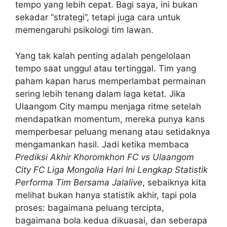
tempo yang lebih cepat. Bagi saya, ini bukan
sekadar “strategi”, tetapi juga cara untuk
memengaruhi psikologi tim lawan.
Yang tak kalah penting adalah pengelolaan
tempo saat unggul atau tertinggal. Tim yang
paham kapan harus memperlambat permainan
sering lebih tenang dalam laga ketat. Jika
Ulaangom City mampu menjaga ritme setelah
mendapatkan momentum, mereka punya kans
memperbesar peluang menang atau setidaknya
mengamankan hasil. Jadi ketika membaca
Prediksi Akhir Khoromkhon FC vs Ulaangom
City FC Liga Mongolia Hari Ini Lengkap Statistik
Performa Tim Bersama Jalalive
, sebaiknya kita
melihat bukan hanya statistik akhir, tapi pola
proses: bagaimana peluang tercipta,
bagaimana bola kedua dikuasai, dan seberapa