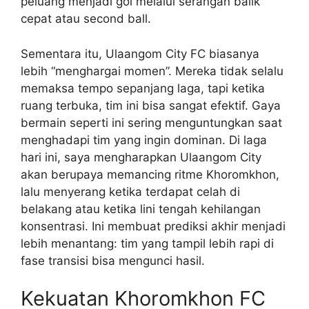
peluang menjadi gol melalui serangan balik
cepat atau second ball.
Sementara itu, Ulaangom City FC biasanya
lebih “menghargai momen”. Mereka tidak selalu
memaksa tempo sepanjang laga, tapi ketika
ruang terbuka, tim ini bisa sangat efektif. Gaya
bermain seperti ini sering menguntungkan saat
menghadapi tim yang ingin dominan. Di laga
hari ini, saya mengharapkan Ulaangom City
akan berupaya memancing ritme Khoromkhon,
lalu menyerang ketika terdapat celah di
belakang atau ketika lini tengah kehilangan
konsentrasi. Ini membuat prediksi akhir menjadi
lebih menantang: tim yang tampil lebih rapi di
fase transisi bisa mengunci hasil.
Kekuatan Khoromkhon FC