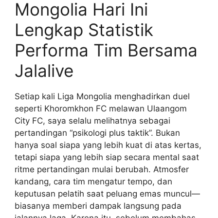
Mongolia Hari Ini
Lengkap Statistik
Performa Tim Bersama
Jalalive
Setiap kali Liga Mongolia menghadirkan duel
seperti Khoromkhon FC melawan Ulaangom
City FC, saya selalu melihatnya sebagai
pertandingan “psikologi plus taktik”. Bukan
hanya soal siapa yang lebih kuat di atas kertas,
tetapi siapa yang lebih siap secara mental saat
ritme pertandingan mulai berubah. Atmosfer
kandang, cara tim mengatur tempo, dan
keputusan pelatih saat peluang emas muncul—
biasanya memberi dampak langsung pada
jalannya laga. Karena itu, sebelum membahas