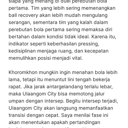
siapa yang menang di duel perebutan bola
pertama. Tim yang lebih sering memenangkan
ball recovery akan lebih mudah mengulang
serangan, sementara tim yang kalah dalam
perebutan bola pertama sering memaksa diri
bertahan dalam kondisi tidak ideal. Karena itu,
indikator seperti keberhasilan pressing,
kedisiplinan menjaga ruang, dan kecepatan
memulihkan posisi menjadi vital.
Khoromkhon mungkin ingin menahan bola lebih
lama, tetapi itu menuntut lini tengah bekerja
rapat. Jika jarak antargelandang terlalu lebar,
maka Ulaangom City bisa memotong jalur
umpan dengan intersep. Begitu intersep terjadi,
Ulaangom City akan langsung memanfaatkan
transisi dengan cepat. Saya menilai fase ini
akan menentukan apakah pertandingan