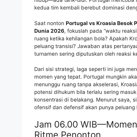
hidup—ada tarik-ulur. Portugal mencob
kedua tim kembali berebut dominasi deng
Saat nonton
Portugal vs Kroasia Besok P
Dunia 2026
, fokuslah pada “waktu reaks
ruang ketika kehilangan bola? Apakah K
peluang transisi? Jawaban atas pertanyaa
turnamen sering diputuskan oleh reaksi 
Dari sisi strategi, laga seperti ini juga 
momen yang tepat. Portugal mungkin akan t
menunggu ruang tanpa akselerasi, Kroasi
potensi dihukum bila terlalu sering mas
konsentrasi di belakang. Menurut saya, 
ofensif dan defensif akan punya peluang 
Jam 06.00 WIB—Momen 
Ritme Penonton