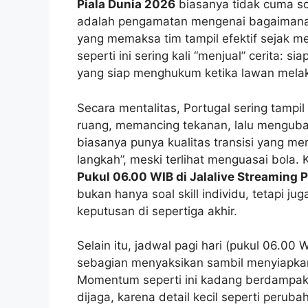
Piala Dunia 2026
biasanya tidak cuma soal
adalah pengamatan mengenai bagaimana
yang memaksa tim tampil efektif sejak me
seperti ini sering kali “menjual” cerita: 
yang siap menghukum ketika lawan melak
Secara mentalitas, Portugal sering tam
ruang, memancing tekanan, lalu mengubah s
biasanya punya kualitas transisi yang me
langkah”, meski terlihat menguasai bola. 
Pukul 06.00 WIB di Jalalive Streaming 
bukan hanya soal skill individu, tetapi j
keputusan di sepertiga akhir.
Selain itu, jadwal pagi hari (pukul 06.0
sebagian menyaksikan sambil menyiapkan a
Momentum seperti ini kadang berdampak p
dijaga, karena detail kecil seperti perub