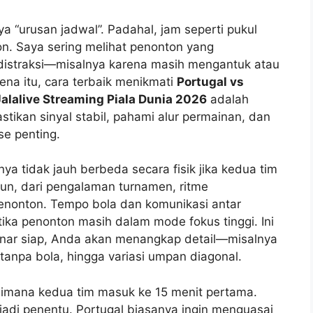
 “urusan jadwal”. Padahal, jam seperti pukul
. Saya sering melihat penonton yang
distraksi—misalnya karena masih mengantuk atau
ena itu, cara terbaik menikmati
Portugal vs
Jalalive Streaming Piala Dunia 2026
adalah
tikan sinyal stabil, pahami alur permainan, dan
e penting.
nya tidak jauh berbeda secara fisik jika kedua tim
un, dari pengalaman turnamen, ritme
penonton. Tempo bola dan komunikasi antar
tika penonton masih dalam mode fokus tinggi. Ini
benar siap, Anda akan menangkap detail—misalnya
tanpa bola, hingga variasi umpan diagonal.
aimana kedua tim masuk ke 15 menit pertama.
 jadi penentu. Portugal biasanya ingin menguasai