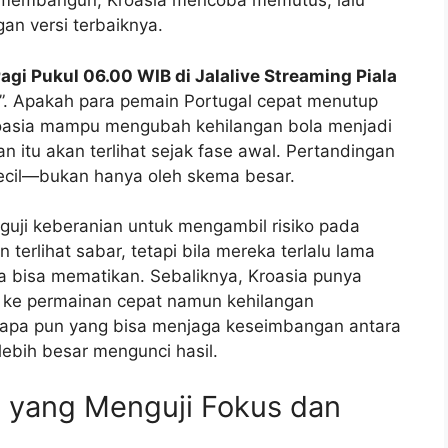
a membangun, Kroasia mencoba memutus, lalu
an versi terbaiknya.
agi Pukul 06.00 WIB di Jalalive Streaming Piala
i”. Apakah para pemain Portugal cepat menutup
roasia mampu mengubah kehilangan bola menjadi
n itu akan terlihat sejak fase awal. Pertandingan
kecil—bukan hanya oleh skema besar.
menguji keberanian untuk mengambil risiko pada
erlihat sabar, tetapi bila mereka terlalu lama
a bisa mematikan. Sebaliknya, Kroasia punya
uk ke permainan cepat namun kehilangan
siapa pun yang bisa menjaga keseimbangan antara
lebih besar mengunci hasil.
yang Menguji Fokus dan