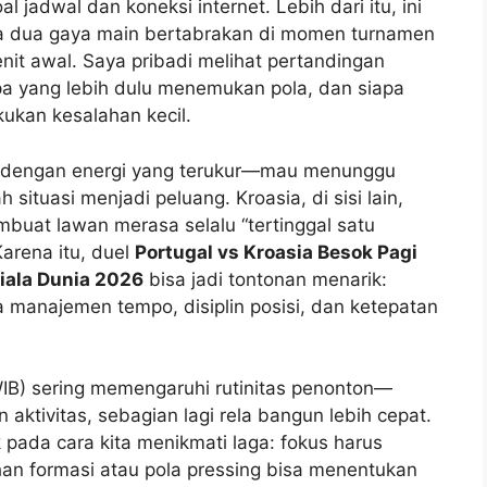
 jadwal dan koneksi internet. Lebih dari itu, ini
 dua gaya main bertabrakan di momen turnamen
nit awal. Saya pribadi melihat pertandingan
siapa yang lebih dulu menemukan pola, dan siapa
ukan kesalahan kecil.
pil dengan energi yang terukur—mau menunggu
ituasi menjadi peluang. Kroasia, di sisi lain,
mbuat lawan merasa selalu “tertinggal satu
Karena itu, duel
Portugal vs Kroasia Besok Pagi
Piala Dunia 2026
bisa jadi tontonan menarik:
uga manajemen tempo, disiplin posisi, dan ketepatan
0 WIB) sering memengaruhi rutinitas penonton—
ktivitas, sebagian lagi rela bangun lebih cepat.
ada cara kita menikmati laga: fokus harus
ahan formasi atau pola pressing bisa menentukan