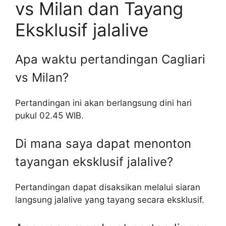
vs Milan dan Tayang
Eksklusif jalalive
Apa waktu pertandingan Cagliari
vs Milan?
Pertandingan ini akan berlangsung dini hari
pukul 02.45 WIB.
Di mana saya dapat menonton
tayangan eksklusif jalalive?
Pertandingan dapat disaksikan melalui siaran
langsung jalalive yang tayang secara eksklusif.