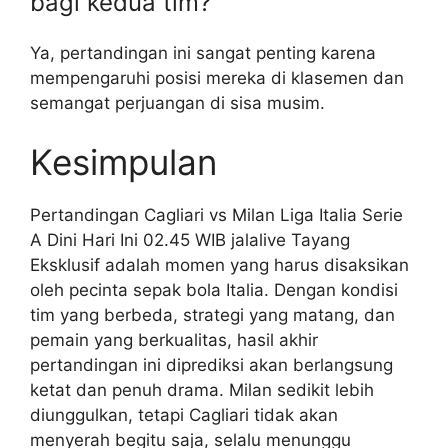
bagi kedua tim?
Ya, pertandingan ini sangat penting karena
mempengaruhi posisi mereka di klasemen dan
semangat perjuangan di sisa musim.
Kesimpulan
Pertandingan Cagliari vs Milan Liga Italia Serie
A Dini Hari Ini 02.45 WIB jalalive Tayang
Eksklusif adalah momen yang harus disaksikan
oleh pecinta sepak bola Italia. Dengan kondisi
tim yang berbeda, strategi yang matang, dan
pemain yang berkualitas, hasil akhir
pertandingan ini diprediksi akan berlangsung
ketat dan penuh drama. Milan sedikit lebih
diunggulkan, tetapi Cagliari tidak akan
menyerah begitu saja, selalu menunggu