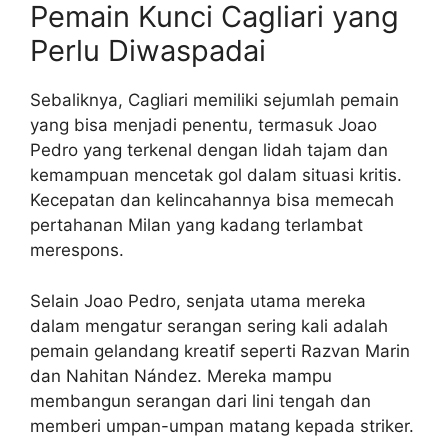
Pemain Kunci Cagliari yang
Perlu Diwaspadai
Sebaliknya, Cagliari memiliki sejumlah pemain
yang bisa menjadi penentu, termasuk Joao
Pedro yang terkenal dengan lidah tajam dan
kemampuan mencetak gol dalam situasi kritis.
Kecepatan dan kelincahannya bisa memecah
pertahanan Milan yang kadang terlambat
merespons.
Selain Joao Pedro, senjata utama mereka
dalam mengatur serangan sering kali adalah
pemain gelandang kreatif seperti Razvan Marin
dan Nahitan Nández. Mereka mampu
membangun serangan dari lini tengah dan
memberi umpan-umpan matang kepada striker.