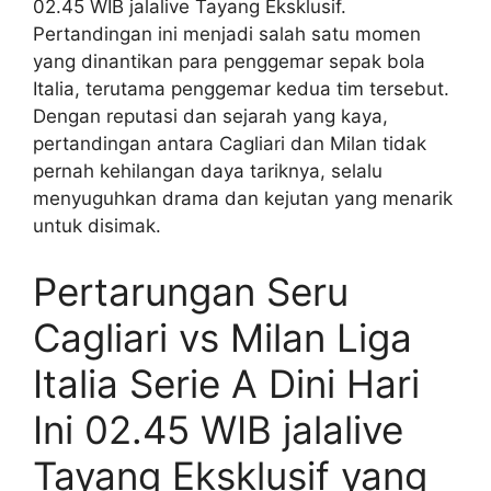
02.45 WIB jalalive Tayang Eksklusif.
Pertandingan ini menjadi salah satu momen
yang dinantikan para penggemar sepak bola
Italia, terutama penggemar kedua tim tersebut.
Dengan reputasi dan sejarah yang kaya,
pertandingan antara Cagliari dan Milan tidak
pernah kehilangan daya tariknya, selalu
menyuguhkan drama dan kejutan yang menarik
untuk disimak.
Pertarungan Seru
Cagliari vs Milan Liga
Italia Serie A Dini Hari
Ini 02.45 WIB jalalive
Tayang Eksklusif yang