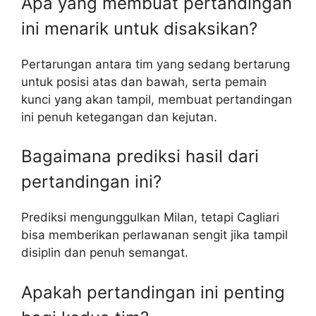
Apa yang membuat pertandingan
ini menarik untuk disaksikan?
Pertarungan antara tim yang sedang bertarung
untuk posisi atas dan bawah, serta pemain
kunci yang akan tampil, membuat pertandingan
ini penuh ketegangan dan kejutan.
Bagaimana prediksi hasil dari
pertandingan ini?
Prediksi mengunggulkan Milan, tetapi Cagliari
bisa memberikan perlawanan sengit jika tampil
disiplin dan penuh semangat.
Apakah pertandingan ini penting