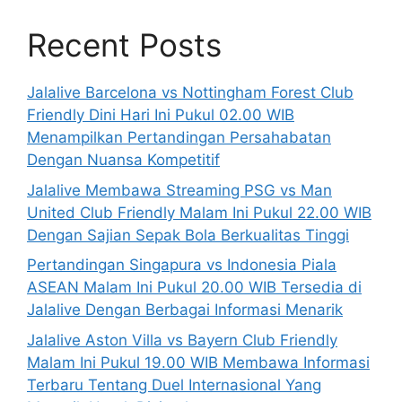
Recent Posts
Jalalive Barcelona vs Nottingham Forest Club
Friendly Dini Hari Ini Pukul 02.00 WIB
Menampilkan Pertandingan Persahabatan
Dengan Nuansa Kompetitif
Jalalive Membawa Streaming PSG vs Man
United Club Friendly Malam Ini Pukul 22.00 WIB
Dengan Sajian Sepak Bola Berkualitas Tinggi
Pertandingan Singapura vs Indonesia Piala
ASEAN Malam Ini Pukul 20.00 WIB Tersedia di
Jalalive Dengan Berbagai Informasi Menarik
Jalalive Aston Villa vs Bayern Club Friendly
Malam Ini Pukul 19.00 WIB Membawa Informasi
Terbaru Tentang Duel Internasional Yang