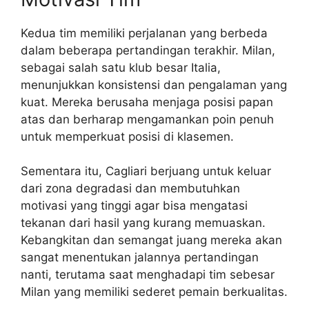
Kedua tim memiliki perjalanan yang berbeda
dalam beberapa pertandingan terakhir. Milan,
sebagai salah satu klub besar Italia,
menunjukkan konsistensi dan pengalaman yang
kuat. Mereka berusaha menjaga posisi papan
atas dan berharap mengamankan poin penuh
untuk memperkuat posisi di klasemen.
Sementara itu, Cagliari berjuang untuk keluar
dari zona degradasi dan membutuhkan
motivasi yang tinggi agar bisa mengatasi
tekanan dari hasil yang kurang memuaskan.
Kebangkitan dan semangat juang mereka akan
sangat menentukan jalannya pertandingan
nanti, terutama saat menghadapi tim sebesar
Milan yang memiliki sederet pemain berkualitas.