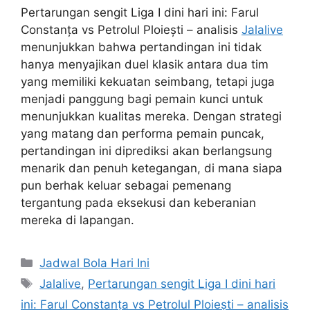
Pertarungan sengit Liga I dini hari ini: Farul
Constanța vs Petrolul Ploiești – analisis
Jalalive
menunjukkan bahwa pertandingan ini tidak
hanya menyajikan duel klasik antara dua tim
yang memiliki kekuatan seimbang, tetapi juga
menjadi panggung bagi pemain kunci untuk
menunjukkan kualitas mereka. Dengan strategi
yang matang dan performa pemain puncak,
pertandingan ini diprediksi akan berlangsung
menarik dan penuh ketegangan, di mana siapa
pun berhak keluar sebagai pemenang
tergantung pada eksekusi dan keberanian
mereka di lapangan.
Categories
Jadwal Bola Hari Ini
Tags
Jalalive
,
Pertarungan sengit Liga I dini hari
ini: Farul Constanța vs Petrolul Ploiești – analisis