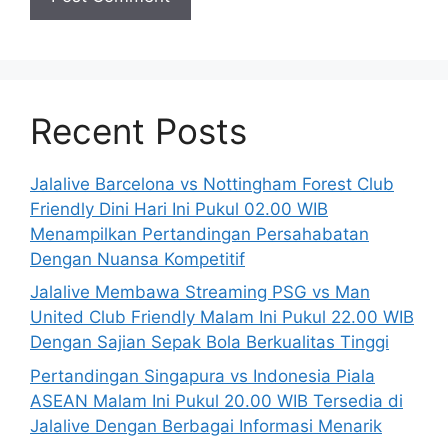
Recent Posts
Jalalive Barcelona vs Nottingham Forest Club
Friendly Dini Hari Ini Pukul 02.00 WIB
Menampilkan Pertandingan Persahabatan
Dengan Nuansa Kompetitif
Jalalive Membawa Streaming PSG vs Man
United Club Friendly Malam Ini Pukul 22.00 WIB
Dengan Sajian Sepak Bola Berkualitas Tinggi
Pertandingan Singapura vs Indonesia Piala
ASEAN Malam Ini Pukul 20.00 WIB Tersedia di
Jalalive Dengan Berbagai Informasi Menarik