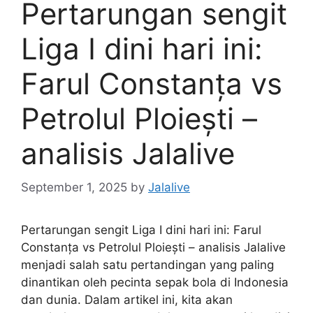
Pertarungan sengit
Liga I dini hari ini:
Farul Constanța vs
Petrolul Ploiești –
analisis Jalalive
September 1, 2025
by
Jalalive
Pertarungan sengit Liga I dini hari ini: Farul
Constanța vs Petrolul Ploiești – analisis Jalalive
menjadi salah satu pertandingan yang paling
dinantikan oleh pecinta sepak bola di Indonesia
dan dunia. Dalam artikel ini, kita akan