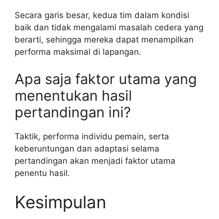
Secara garis besar, kedua tim dalam kondisi
baik dan tidak mengalami masalah cedera yang
berarti, sehingga mereka dapat menampilkan
performa maksimal di lapangan.
Apa saja faktor utama yang
menentukan hasil
pertandingan ini?
Taktik, performa individu pemain, serta
keberuntungan dan adaptasi selama
pertandingan akan menjadi faktor utama
penentu hasil.
Kesimpulan