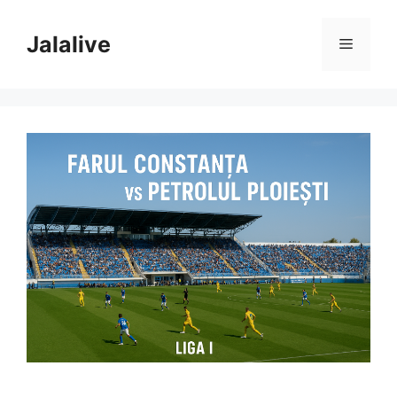
Skip
to
Jalalive
Menu
content