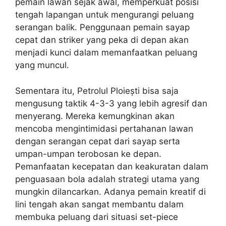
pemain lawan sejak awal, memperkuat posisi
tengah lapangan untuk mengurangi peluang
serangan balik. Penggunaan pemain sayap
cepat dan striker yang peka di depan akan
menjadi kunci dalam memanfaatkan peluang
yang muncul.
Sementara itu, Petrolul Ploiești bisa saja
mengusung taktik 4-3-3 yang lebih agresif dan
menyerang. Mereka kemungkinan akan
mencoba mengintimidasi pertahanan lawan
dengan serangan cepat dari sayap serta
umpan-umpan terobosan ke depan.
Pemanfaatan kecepatan dan keakuratan dalam
penguasaan bola adalah strategi utama yang
mungkin dilancarkan. Adanya pemain kreatif di
lini tengah akan sangat membantu dalam
membuka peluang dari situasi set-piece