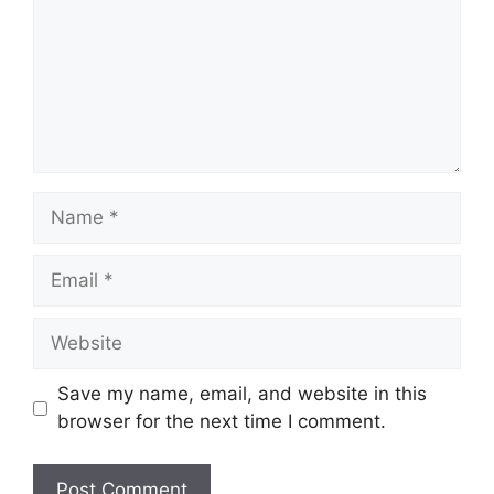
Name
Email
Website
Save my name, email, and website in this
browser for the next time I comment.