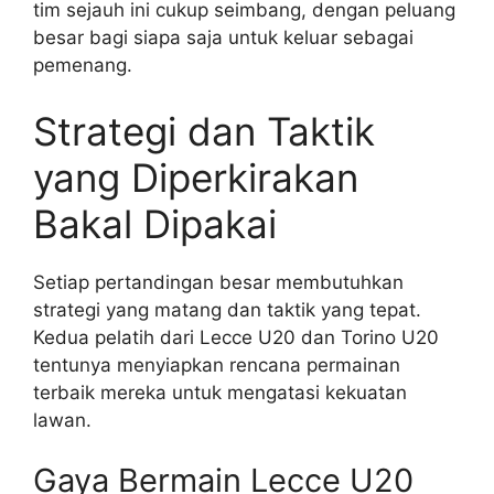
tim sejauh ini cukup seimbang, dengan peluang
besar bagi siapa saja untuk keluar sebagai
pemenang.
Strategi dan Taktik
yang Diperkirakan
Bakal Dipakai
Setiap pertandingan besar membutuhkan
strategi yang matang dan taktik yang tepat.
Kedua pelatih dari Lecce U20 dan Torino U20
tentunya menyiapkan rencana permainan
terbaik mereka untuk mengatasi kekuatan
lawan.
Gaya Bermain Lecce U20