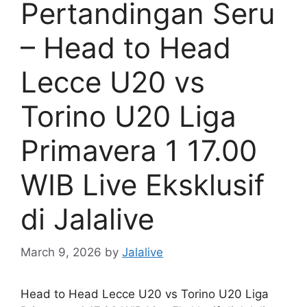
Pertandingan Seru
– Head to Head
Lecce U20 vs
Torino U20 Liga
Primavera 1 17.00
WIB Live Eksklusif
di Jalalive
March 9, 2026
by
Jalalive
Head to Head Lecce U20 vs Torino U20 Liga