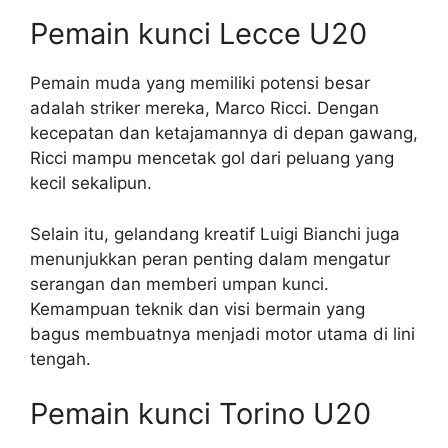
Pemain kunci Lecce U20
Pemain muda yang memiliki potensi besar
adalah striker mereka, Marco Ricci. Dengan
kecepatan dan ketajamannya di depan gawang,
Ricci mampu mencetak gol dari peluang yang
kecil sekalipun.
Selain itu, gelandang kreatif Luigi Bianchi juga
menunjukkan peran penting dalam mengatur
serangan dan memberi umpan kunci.
Kemampuan teknik dan visi bermain yang
bagus membuatnya menjadi motor utama di lini
tengah.
Pemain kunci Torino U20