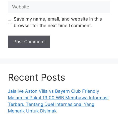
Website
Save my name, email, and website in this
browser for the next time I comment.
Recent Posts
Jalalive Aston Villa vs Bayern Club Friendly
Malam Ini Pukul 19.00 WIB Membawa Informasi
Terbaru Tentang Duel Internasional Yang
Menarik Untuk Disimak