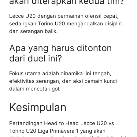
akan diterapkan kedua tim?
Lecce U20 dengan permainan ofensif cepat,
sedangkan Torino U20 mengandalkan disiplin
dan serangan balik.
Apa yang harus ditonton
dari duel ini?
Fokus utama adalah dinamika lini tengah,
efektivitas serangan, dan aksi pemain kunci
dalam mencetak gol.
Kesimpulan
Pertandingan Head to Head Lecce U20 vs
Torino U20 Liga Primavera 1 yang akan