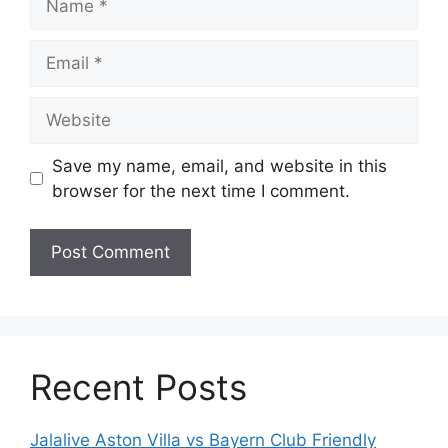
Email
Website
Save my name, email, and website in this
browser for the next time I comment.
Recent Posts
Jalalive Aston Villa vs Bayern Club Friendly