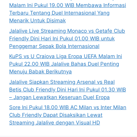
Malam Ini Pukul 19.00 WIB Membawa Informasi
Terbaru Tentang Duel Internasional Yang
Menarik Untuk Disimak
Jalalive Live Streaming Monaco vs Getafe Club
Friendly Dini Hari Ini Pukul 01.00 WIB untuk
Penggemar Sepak Bola Internasional
KuPS vs U Craiova Liga Eropa UEFA Malam Ini
Pukul 22.00 WIB Jalalive Bahas Duel Penting
Menuju Babak Berikutnya
Jalalive Siapkan Streaming Arsenal vs Real
Betis Club Friendly Dini Hari Ini Pukul 01.30 WIB
– Jangan Lewatkan Keseruan Duel Eropa
Sore Ini Pukul 18.00 WIB AC Milan vs Inter Milan
Club Friendly Dapat Disaksikan Lewat
Streaming Jalalive dengan Visual HD