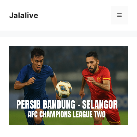
Skip
to
Jalalive
Menu
content