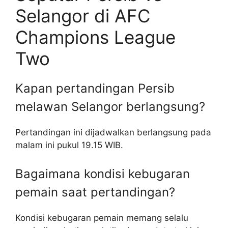
Selangor di AFC
Champions League
Two
Kapan pertandingan Persib
melawan Selangor berlangsung?
Pertandingan ini dijadwalkan berlangsung pada
malam ini pukul 19.15 WIB.
Bagaimana kondisi kebugaran
pemain saat pertandingan?
Kondisi kebugaran pemain memang selalu