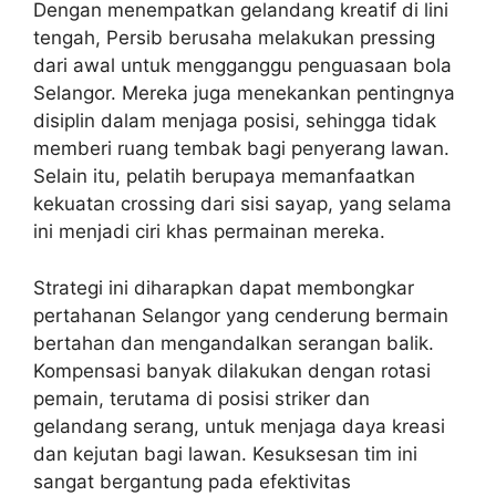
Dengan menempatkan gelandang kreatif di lini
tengah, Persib berusaha melakukan pressing
dari awal untuk mengganggu penguasaan bola
Selangor. Mereka juga menekankan pentingnya
disiplin dalam menjaga posisi, sehingga tidak
memberi ruang tembak bagi penyerang lawan.
Selain itu, pelatih berupaya memanfaatkan
kekuatan crossing dari sisi sayap, yang selama
ini menjadi ciri khas permainan mereka.
Strategi ini diharapkan dapat membongkar
pertahanan Selangor yang cenderung bermain
bertahan dan mengandalkan serangan balik.
Kompensasi banyak dilakukan dengan rotasi
pemain, terutama di posisi striker dan
gelandang serang, untuk menjaga daya kreasi
dan kejutan bagi lawan. Kesuksesan tim ini
sangat bergantung pada efektivitas