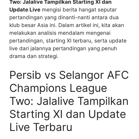
Two: Jalalive Tampilkan Starting XI dan
Update Live
mengisi berita hangat seputar
pertandingan yang dinanti-nanti antara dua
klub besar Asia ini. Dalam artikel ini, kita akan
melakukan analisis mendalam mengenai
pertandingan, starting XI terbaru, serta update
live dari jalannya pertandingan yang penuh
drama dan strategi.
Persib vs Selangor AFC
Champions League
Two: Jalalive Tampilkan
Starting XI dan Update
Live Terbaru