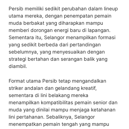
Persib memiliki sedikit perubahan dalam lineup
utama mereka, dengan penempatan pemain
muda berbakat yang diharapkan mampu
memberi dorongan energi baru di lapangan.
Sementara itu, Selangor menampilkan formasi
yang sedikit berbeda dari pertandingan
sebelumnya, yang menyesuaikan dengan
strategi bertahan dan serangan balik yang
diambil.
Format utama Persib tetap mengandalkan
striker andalan dan gelandang kreatif,
sementara di lini belakang mereka
menampilkan kompatibilitas pemain senior dan
muda yang dinilai mampu menjaga ketahanan
lini pertahanan. Sebaliknya, Selangor
menempatkan pemain tengah yang mampu