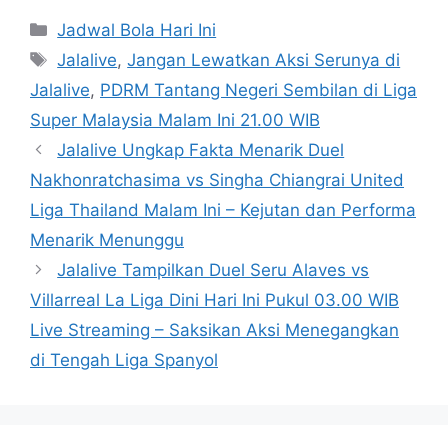
Categories
Jadwal Bola Hari Ini
Tags
Jalalive
,
Jangan Lewatkan Aksi Serunya di
Jalalive
,
PDRM Tantang Negeri Sembilan di Liga
Super Malaysia Malam Ini 21.00 WIB
Jalalive Ungkap Fakta Menarik Duel
Nakhonratchasima vs Singha Chiangrai United
Liga Thailand Malam Ini – Kejutan dan Performa
Menarik Menunggu
Jalalive Tampilkan Duel Seru Alaves vs
Villarreal La Liga Dini Hari Ini Pukul 03.00 WIB
Live Streaming – Saksikan Aksi Menegangkan
di Tengah Liga Spanyol