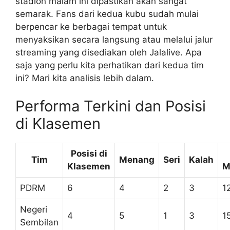
stadion malam ini dipastikan akan sangat
semarak. Fans dari kedua kubu sudah mulai
berpencar ke berbagai tempat untuk
menyaksikan secara langsung atau melalui jalur
streaming yang disediakan oleh Jalalive. Apa
saja yang perlu kita perhatikan dari kedua tim
ini? Mari kita analisis lebih dalam.
Performa Terkini dan Posisi
di Klasemen
Posisi di
Tim
Menang
Seri
Kalah
Klasemen
M
PDRM
6
4
2
3
1
Negeri
4
5
1
3
1
Sembilan