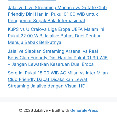
Jalalive Live Streaming Monaco vs Getafe Club
Friendly Dini Hari Ini Pukul 01.00 WIB untuk
Penggemar Sepak Bola Internasional
KuPS vs U Craiova Liga Eropa UEFA Malam Ini
Pukul 22.00 WIB Jalalive Bahas Duel Penting
Menuju Babak Berikutnya
Jalalive Siapkan Streaming Arsenal vs Real
Betis Club Friendly Dini Hari Ini Pukul 01.30 WIB
– Jangan Lewatkan Keseruan Duel Eropa
Sore Ini Pukul 18.00 WIB AC Milan vs Inter Milan
Club Friendly Dapat Disaksikan Lewat
Streaming Jalalive dengan Visual HD
© 2026 Jalalive
• Built with
GeneratePress