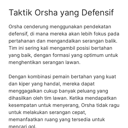
Taktik Orsha yang Defensif
Orsha cenderung menggunakan pendekatan
defensif, di mana mereka akan lebih fokus pada
pertahanan dan mengandalkan serangan balik.
Tim ini sering kali mengambil posisi bertahan
yang baik, dengan formasi yang optimum untuk
menghentikan serangan lawan.
Dengan kombinasi pemain bertahan yang kuat
dan kiper yang handal, mereka dapat
menggagalkan cukup banyak peluang yang
dihasilkan oleh tim lawan. Ketika mendapatkan
kesempatan untuk menyerang, Orsha tidak ragu
untuk melakukan serangan cepat,
memanfaatkan ruang yang tersedia untuk
mencari gol.