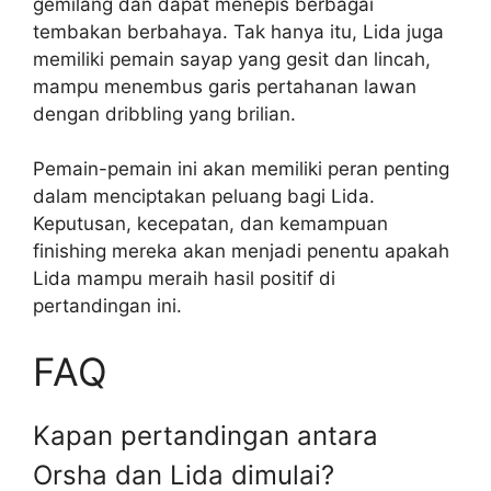
gemilang dan dapat menepis berbagai
tembakan berbahaya. Tak hanya itu, Lida juga
memiliki pemain sayap yang gesit dan lincah,
mampu menembus garis pertahanan lawan
dengan dribbling yang brilian.
Pemain-pemain ini akan memiliki peran penting
dalam menciptakan peluang bagi Lida.
Keputusan, kecepatan, dan kemampuan
finishing mereka akan menjadi penentu apakah
Lida mampu meraih hasil positif di
pertandingan ini.
FAQ
Kapan pertandingan antara
Orsha dan Lida dimulai?