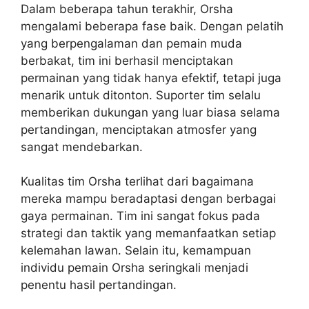
Dalam beberapa tahun terakhir, Orsha
mengalami beberapa fase baik. Dengan pelatih
yang berpengalaman dan pemain muda
berbakat, tim ini berhasil menciptakan
permainan yang tidak hanya efektif, tetapi juga
menarik untuk ditonton. Suporter tim selalu
memberikan dukungan yang luar biasa selama
pertandingan, menciptakan atmosfer yang
sangat mendebarkan.
Kualitas tim Orsha terlihat dari bagaimana
mereka mampu beradaptasi dengan berbagai
gaya permainan. Tim ini sangat fokus pada
strategi dan taktik yang memanfaatkan setiap
kelemahan lawan. Selain itu, kemampuan
individu pemain Orsha seringkali menjadi
penentu hasil pertandingan.