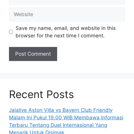
Website
Save my name, email, and website in this
browser for the next time I comment.
Recent Posts
Jalalive Aston Villa vs Bayern Club Friendly
Malam Ini Pukul 19.00 WIB Membawa Informasi
Terbaru Tentang Duel Internasional Yang
Menarik Untuk Disimak