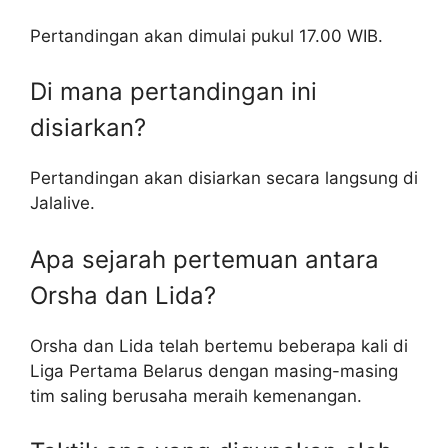
Pertandingan akan dimulai pukul 17.00 WIB.
Di mana pertandingan ini
disiarkan?
Pertandingan akan disiarkan secara langsung di
Jalalive.
Apa sejarah pertemuan antara
Orsha dan Lida?
Orsha dan Lida telah bertemu beberapa kali di
Liga Pertama Belarus dengan masing-masing
tim saling berusaha meraih kemenangan.