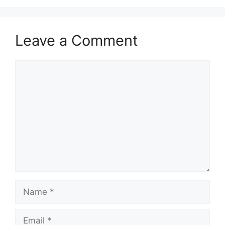
Leave a Comment
Comment
Name
Email