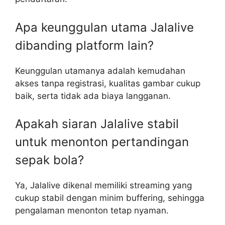
Apa keunggulan utama Jalalive
dibanding platform lain?
Keunggulan utamanya adalah kemudahan
akses tanpa registrasi, kualitas gambar cukup
baik, serta tidak ada biaya langganan.
Apakah siaran Jalalive stabil
untuk menonton pertandingan
sepak bola?
Ya, Jalalive dikenal memiliki streaming yang
cukup stabil dengan minim buffering, sehingga
pengalaman menonton tetap nyaman.