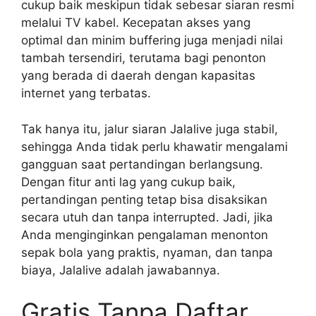
cukup baik meskipun tidak sebesar siaran resmi
melalui TV kabel. Kecepatan akses yang
optimal dan minim buffering juga menjadi nilai
tambah tersendiri, terutama bagi penonton
yang berada di daerah dengan kapasitas
internet yang terbatas.
Tak hanya itu, jalur siaran Jalalive juga stabil,
sehingga Anda tidak perlu khawatir mengalami
gangguan saat pertandingan berlangsung.
Dengan fitur anti lag yang cukup baik,
pertandingan penting tetap bisa disaksikan
secara utuh dan tanpa interrupted. Jadi, jika
Anda menginginkan pengalaman menonton
sepak bola yang praktis, nyaman, dan tanpa
biaya, Jalalive adalah jawabannya.
Gratis Tanpa Daftar