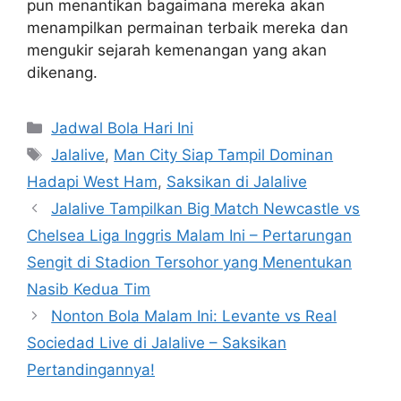
pun menantikan bagaimana mereka akan
menampilkan permainan terbaik mereka dan
mengukir sejarah kemenangan yang akan
dikenang.
Categories
Jadwal Bola Hari Ini
Tags
Jalalive
,
Man City Siap Tampil Dominan
Hadapi West Ham
,
Saksikan di Jalalive
Jalalive Tampilkan Big Match Newcastle vs
Chelsea Liga Inggris Malam Ini – Pertarungan
Sengit di Stadion Tersohor yang Menentukan
Nasib Kedua Tim
Nonton Bola Malam Ini: Levante vs Real
Sociedad Live di Jalalive – Saksikan
Pertandingannya!