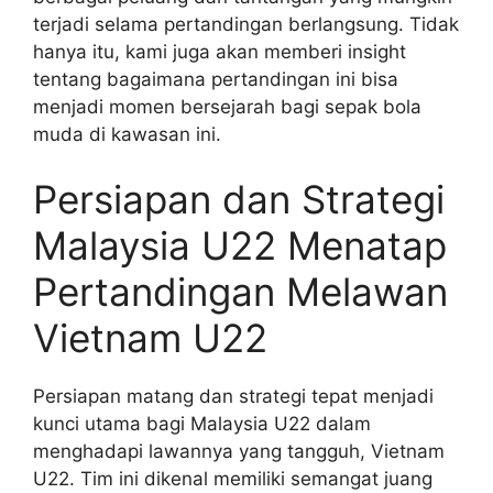
terjadi selama pertandingan berlangsung. Tidak
hanya itu, kami juga akan memberi insight
tentang bagaimana pertandingan ini bisa
menjadi momen bersejarah bagi sepak bola
muda di kawasan ini.
Persiapan dan Strategi
Malaysia U22 Menatap
Pertandingan Melawan
Vietnam U22
Persiapan matang dan strategi tepat menjadi
kunci utama bagi Malaysia U22 dalam
menghadapi lawannya yang tangguh, Vietnam
U22. Tim ini dikenal memiliki semangat juang