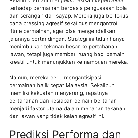
Pelatih Vietnam mengekspresikan kepercayaan
terhadap permainan berbasis penguasaan bola
dan serangan dari sayap. Mereka juga berfokus
pada pressing agresif sekaligus mengontrol
ritme permainan, agar bisa mengendalikan
jalannya pertandingan. Strategi ini tidak hanya
menimbulkan tekanan besar ke pertahanan
lawan, tetapi juga memberi ruang bagi pemain
kreatif untuk menunjukkan kemampuan mereka.
Namun, mereka perlu mengantisipasi
permainan balik cepat Malaysia. Sekalipun
memiliki kekuatan menyerang, rapatnya
pertahanan dan kesiapan pemain bertahan
menjadi faktor utama dalam menahan tekanan
dari lawan yang tidak kalah agresif ini.
Prediksi Performa dan