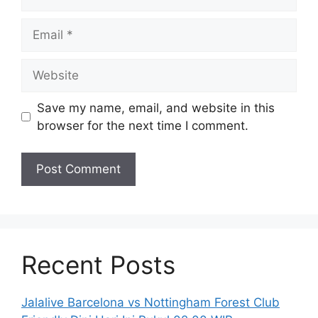
Email
Website
Save my name, email, and website in this
browser for the next time I comment.
Recent Posts
Jalalive Barcelona vs Nottingham Forest Club