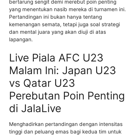
bertarung sengit demi merebut poin penting
yang menentukan nasib mereka di turnamen ini.
Pertandingan ini bukan hanya tentang
kemenangan semata, tetapi juga soal strategi
dan mental juara yang akan diuji di atas
lapangan.
Live Piala AFC U23
Malam Ini: Japan U23
vs Qatar U23
Perebutan Poin Penting
di JalaLive
Menghadirkan pertandingan dengan intensitas
tinggi dan peluang emas bagi kedua tim untuk