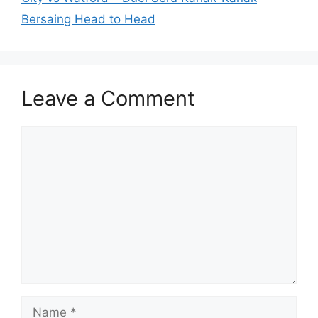
Bersaing Head to Head
Leave a Comment
Comment
Name