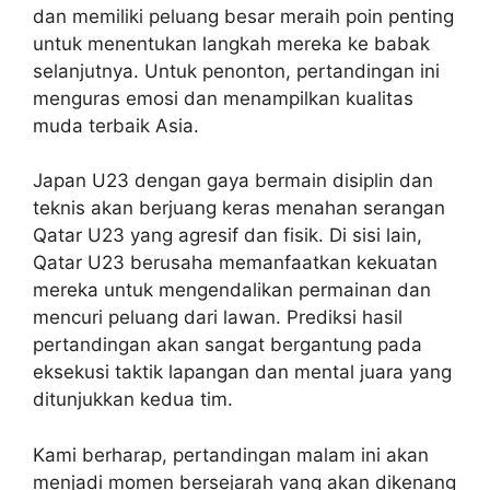
dan memiliki peluang besar meraih poin penting
untuk menentukan langkah mereka ke babak
selanjutnya. Untuk penonton, pertandingan ini
menguras emosi dan menampilkan kualitas
muda terbaik Asia.
Japan U23 dengan gaya bermain disiplin dan
teknis akan berjuang keras menahan serangan
Qatar U23 yang agresif dan fisik. Di sisi lain,
Qatar U23 berusaha memanfaatkan kekuatan
mereka untuk mengendalikan permainan dan
mencuri peluang dari lawan. Prediksi hasil
pertandingan akan sangat bergantung pada
eksekusi taktik lapangan dan mental juara yang
ditunjukkan kedua tim.
Kami berharap, pertandingan malam ini akan
menjadi momen bersejarah yang akan dikenang