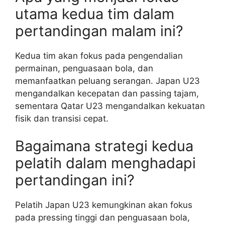
utama kedua tim dalam
pertandingan malam ini?
Kedua tim akan fokus pada pengendalian
permainan, penguasaan bola, dan
memanfaatkan peluang serangan. Japan U23
mengandalkan kecepatan dan passing tajam,
sementara Qatar U23 mengandalkan kekuatan
fisik dan transisi cepat.
Bagaimana strategi kedua
pelatih dalam menghadapi
pertandingan ini?
Pelatih Japan U23 kemungkinan akan fokus
pada pressing tinggi dan penguasaan bola,