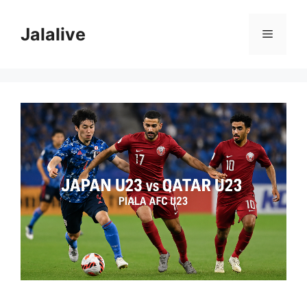
Skip
to
Jalalive
Menu
content