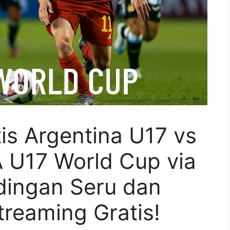
is Argentina U17 vs
A U17 World Cup via
ndingan Seru dan
treaming Gratis!