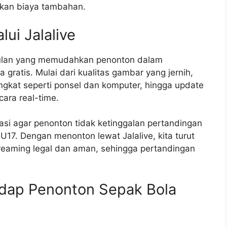
rkan biaya tambahan.
ui Jalalive
ggulan yang memudahkan penonton dalam
gratis. Mulai dari kualitas gambar yang jernih,
gkat seperti ponsel dan komputer, hingga update
cara real-time.
ikasi agar penonton tidak ketinggalan pertandingan
U17. Dengan menonton lewat Jalalive, kita turut
eaming legal dan aman, sehingga pertandingan
adap Penonton Sepak Bola