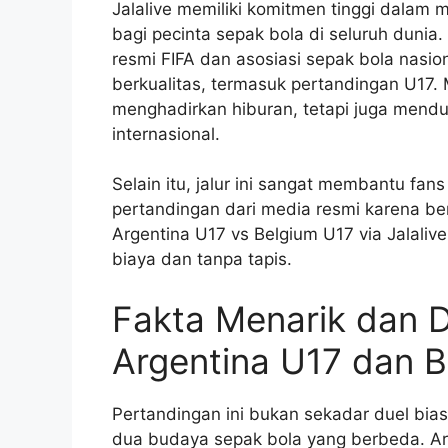
Jalalive memiliki komitmen tinggi dalam 
bagi pecinta sepak bola di seluruh dunia
resmi FIFA dan asosiasi sepak bola nasi
berkualitas, termasuk pertandingan U17. M
menghadirkan hiburan, tetapi juga mend
internasional.
Selain itu, jalur ini sangat membantu f
pertandingan dari media resmi karena be
Argentina U17 vs Belgium U17 via Jalaliv
biaya dan tanpa tapis.
Fakta Menarik dan D
Argentina U17 dan 
Pertandingan ini bukan sekadar duel bia
dua budaya sepak bola yang berbeda. Ar