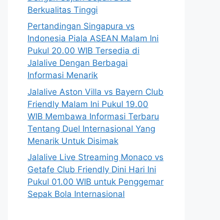
Berkualitas Tinggi
Pertandingan Singapura vs
Indonesia Piala ASEAN Malam Ini
Pukul 20.00 WIB Tersedia di
Jalalive Dengan Berbagai
Informasi Menarik
Jalalive Aston Villa vs Bayern Club
Friendly Malam Ini Pukul 19.00
WIB Membawa Informasi Terbaru
Tentang Duel Internasional Yang
Menarik Untuk Disimak
Jalalive Live Streaming Monaco vs
Getafe Club Friendly Dini Hari Ini
Pukul 01.00 WIB untuk Penggemar
Sepak Bola Internasional