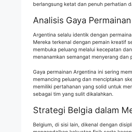
berlangsung ketat dan penuh perhatian 
Analisis Gaya Permainan
Argentina selalu identik dengan permainan 
Mereka terkenal dengan pemain kreatif 
membuka peluang melalui kecepatan dan d
menanamkan semangat menyerang dan pe
Gaya permainan Argentina ini sering mem
memancing peluang dan menciptakan skena
memiliki pertahanan yang solid untuk me
sebagai tim yang sulit dikalahkan.
Strategi Belgia dalam M
Belgium, di sisi lain, dikenal dengan disi