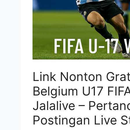
Link Nonton Grat
Belgium U17 FIF
Jalalive – Perta
Postingan Live S