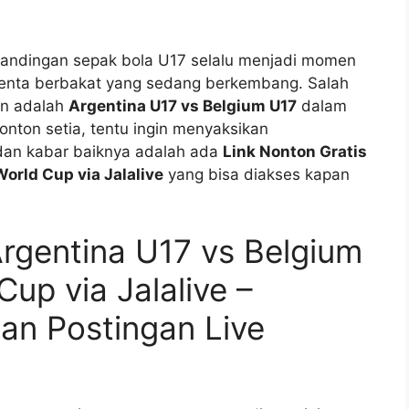
rtandingan sepak bola U17 selalu menjadi momen
lenta berbakat yang sedang berkembang. Salah
an adalah
Argentina U17 vs Belgium U17
dalam
nton setia, tentu ingin menyaksikan
, dan kabar baiknya adalah ada
Link Nonton Gratis
orld Cup via Jalalive
yang bisa diakses kapan
Argentina U17 vs Belgium
up via Jalalive –
an Postingan Live