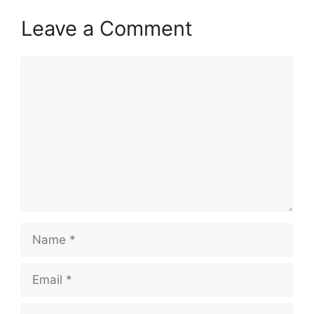
Leave a Comment
Comment
Name
Email
Website