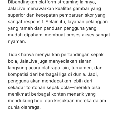
Dibandingkan platform streaming lainnya,
JalaLive menawarkan kualitas gambar yang
superior dan kecepatan pembaruan skor yang
sangat responsif. Selain itu, layanan pelanggan
yang ramah dan panduan pengguna yang
mudah dipahami membuat proses akses sangat
nyaman.
Tidak hanya menyiarkan pertandingan sepak
bola, JalaLive juga menyediakan siaran
langsung acara olahraga lain, turnamen, dan
kompetisi dari berbagai liga di dunia. Jadi,
pengguna akan mendapatkan lebih dari
sekadar tontonan sepak bola—mereka bisa
menikmati berbagai konten menarik yang
mendukung hobi dan kesukaan mereka dalam
dunia olahraga.