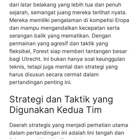
dari latar belakang yang lebih tua dan penuh
sejarah, semangat juang mereka terlihat nyata.
Mereka memiliki pengalaman di kompetisi Eropa
dan mampu mengandalkan kecepatan serta
serangan balik yang mematikan. Dengan
permainan yang agresif dan taktik yang
fleksibel, Forest siap memberi tantangan besar
bagi Utrecht. Ini bukan hanya soal keunggulan
teknis, tetapi juga mental dan strategi yang
harus disusun secara cermat dalam
pertandingan penting ini.
Strategi dan Taktik yang
Digunakan Kedua Tim
Daerah strategis yang menjadi perhatian utama
dalam pertandingan ini adalah lini tengah dan