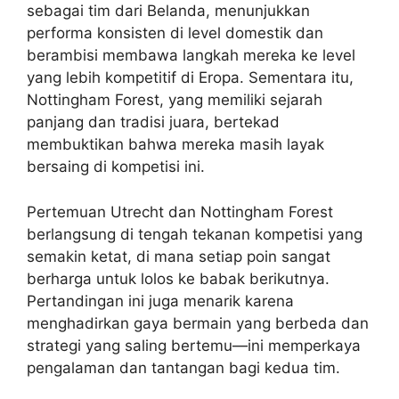
sebagai tim dari Belanda, menunjukkan
performa konsisten di level domestik dan
berambisi membawa langkah mereka ke level
yang lebih kompetitif di Eropa. Sementara itu,
Nottingham Forest, yang memiliki sejarah
panjang dan tradisi juara, bertekad
membuktikan bahwa mereka masih layak
bersaing di kompetisi ini.
Pertemuan Utrecht dan Nottingham Forest
berlangsung di tengah tekanan kompetisi yang
semakin ketat, di mana setiap poin sangat
berharga untuk lolos ke babak berikutnya.
Pertandingan ini juga menarik karena
menghadirkan gaya bermain yang berbeda dan
strategi yang saling bertemu—ini memperkaya
pengalaman dan tantangan bagi kedua tim.