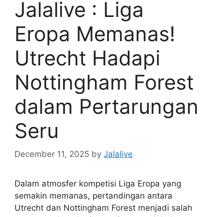
Jalalive : Liga
Eropa Memanas!
Utrecht Hadapi
Nottingham Forest
dalam Pertarungan
Seru
December 11, 2025
by
Jalalive
Dalam atmosfer kompetisi Liga Eropa yang
semakin memanas, pertandingan antara
Utrecht dan Nottingham Forest menjadi salah