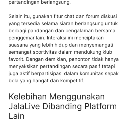
pertandingan berlangsung.
Selain itu, gunakan fitur chat dan forum diskusi
yang tersedia selama siaran berlangsung untuk
berbagi pandangan dan pengalaman bersama
penggemar lain. Interaksi ini menciptakan
suasana yang lebih hidup dan menyemangati
semangat sportivitas dalam mendukung klub
favorit. Dengan demikian, penonton tidak hanya
menyaksikan pertandingan secara pasif tetapi
juga aktif berpartisipasi dalam komunitas sepak
bola yang hangat dan kompetitif.
Kelebihan Menggunakan
JalaLive Dibanding Platform
Lain