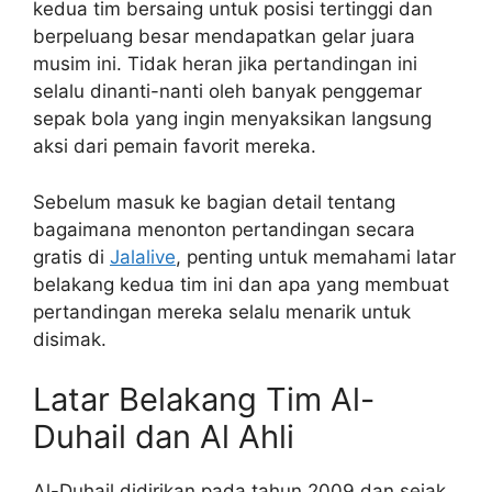
kedua tim bersaing untuk posisi tertinggi dan
berpeluang besar mendapatkan gelar juara
musim ini. Tidak heran jika pertandingan ini
selalu dinanti-nanti oleh banyak penggemar
sepak bola yang ingin menyaksikan langsung
aksi dari pemain favorit mereka.
Sebelum masuk ke bagian detail tentang
bagaimana menonton pertandingan secara
gratis di
Jalalive
, penting untuk memahami latar
belakang kedua tim ini dan apa yang membuat
pertandingan mereka selalu menarik untuk
disimak.
Latar Belakang Tim Al-
Duhail dan Al Ahli
Al-Duhail didirikan pada tahun 2009 dan sejak