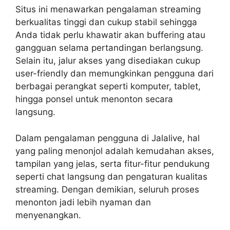
Situs ini menawarkan pengalaman streaming
berkualitas tinggi dan cukup stabil sehingga
Anda tidak perlu khawatir akan buffering atau
gangguan selama pertandingan berlangsung.
Selain itu, jalur akses yang disediakan cukup
user-friendly dan memungkinkan pengguna dari
berbagai perangkat seperti komputer, tablet,
hingga ponsel untuk menonton secara
langsung.
Dalam pengalaman pengguna di Jalalive, hal
yang paling menonjol adalah kemudahan akses,
tampilan yang jelas, serta fitur-fitur pendukung
seperti chat langsung dan pengaturan kualitas
streaming. Dengan demikian, seluruh proses
menonton jadi lebih nyaman dan
menyenangkan.