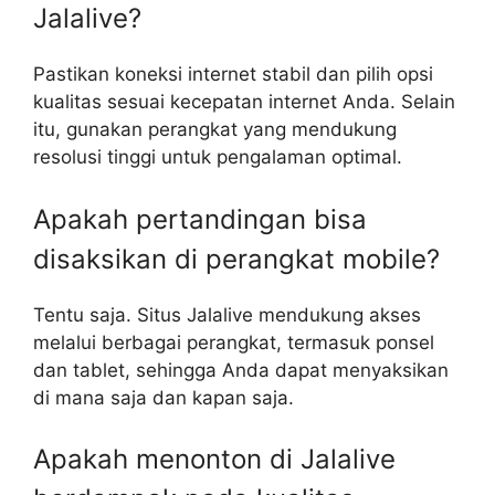
Jalalive?
Pastikan koneksi internet stabil dan pilih opsi
kualitas sesuai kecepatan internet Anda. Selain
itu, gunakan perangkat yang mendukung
resolusi tinggi untuk pengalaman optimal.
Apakah pertandingan bisa
disaksikan di perangkat mobile?
Tentu saja. Situs Jalalive mendukung akses
melalui berbagai perangkat, termasuk ponsel
dan tablet, sehingga Anda dapat menyaksikan
di mana saja dan kapan saja.
Apakah menonton di Jalalive