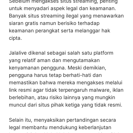
Sebelum mengakses situs streaming, penting
untuk menyadari aspek legal dan keamanan.
Banyak situs streaming ilegal yang menawarkan
siaran gratis namun berisiko terhadap
keamanan perangkat serta melanggar hak
cipta.
Jalalive dikenal sebagai salah satu platform
yang relatif aman dan mengutamakan
kenyamanan pengguna. Meski demikian,
pengguna harus tetap berhati-hati dan
memastikan bahwa mereka mengakses melalui
link resmi agar tidak terpengaruh malware, iklan
berlebihan, atau risiko lainnya yang mungkin
muncul dari situs pihak ketiga yang tidak resmi.
Selain itu, menyaksikan pertandingan secara
legal membantu mendukung keberlanjutan