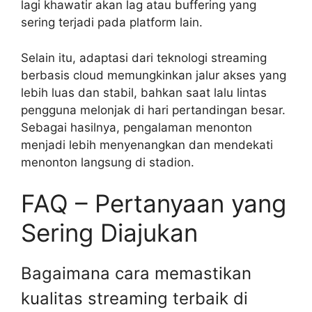
lagi khawatir akan lag atau buffering yang
sering terjadi pada platform lain.
Selain itu, adaptasi dari teknologi streaming
berbasis cloud memungkinkan jalur akses yang
lebih luas dan stabil, bahkan saat lalu lintas
pengguna melonjak di hari pertandingan besar.
Sebagai hasilnya, pengalaman menonton
menjadi lebih menyenangkan dan mendekati
menonton langsung di stadion.
FAQ – Pertanyaan yang
Sering Diajukan
Bagaimana cara memastikan
kualitas streaming terbaik di