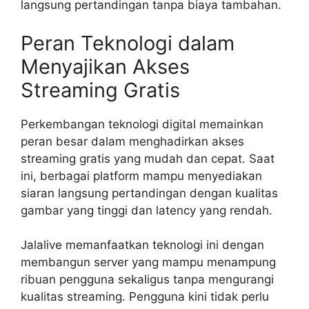
langsung pertandingan tanpa biaya tambahan.
Peran Teknologi dalam
Menyajikan Akses
Streaming Gratis
Perkembangan teknologi digital memainkan
peran besar dalam menghadirkan akses
streaming gratis yang mudah dan cepat. Saat
ini, berbagai platform mampu menyediakan
siaran langsung pertandingan dengan kualitas
gambar yang tinggi dan latency yang rendah.
Jalalive memanfaatkan teknologi ini dengan
membangun server yang mampu menampung
ribuan pengguna sekaligus tanpa mengurangi
kualitas streaming. Pengguna kini tidak perlu