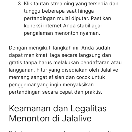
Klik tautan streaming yang tersedia dan
tunggu beberapa saat hingga
pertandingan mulai diputar. Pastikan
koneksi internet Anda stabil agar
pengalaman menonton nyaman.
Dengan mengikuti langkah ini, Anda sudah
dapat menikmati laga secara langsung dan
gratis tanpa harus melakukan pendaftaran atau
langganan. Fitur yang disediakan oleh Jalalive
memang sangat efisien dan cocok untuk
penggemar yang ingin menyaksikan
pertandingan secara cepat dan praktis.
Keamanan dan Legalitas
Menonton di Jalalive