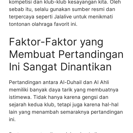
kompetisi dan klub-klub kesayangan kita. Oleh
sebab itu, selalu gunakan sumber resmi dan
terpercaya seperti Jalalive untuk menikmati
tontonan olahraga favorit ini.
Faktor-Faktor yang
Membuat Pertandingan
Ini Sangat Dinantikan
Pertandingan antara Al-Duhail dan Al Ahli
memiliki banyak daya tarik yang membuatnya
istimewa. Tidak hanya karena gengsi dan
sejarah kedua klub, tetapi juga karena hal-hal
lain yang menambah semaraknya pertandingan
ini.