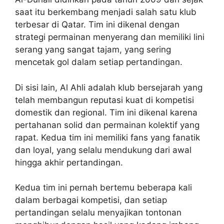
saat itu berkembang menjadi salah satu klub
terbesar di Qatar. Tim ini dikenal dengan
strategi permainan menyerang dan memiliki lini
serang yang sangat tajam, yang sering
mencetak gol dalam setiap pertandingan.
Di sisi lain, Al Ahli adalah klub bersejarah yang
telah membangun reputasi kuat di kompetisi
domestik dan regional. Tim ini dikenal karena
pertahanan solid dan permainan kolektif yang
rapat. Kedua tim ini memiliki fans yang fanatik
dan loyal, yang selalu mendukung dari awal
hingga akhir pertandingan.
Kedua tim ini pernah bertemu beberapa kali
dalam berbagai kompetisi, dan setiap
pertandingan selalu menyajikan tontonan