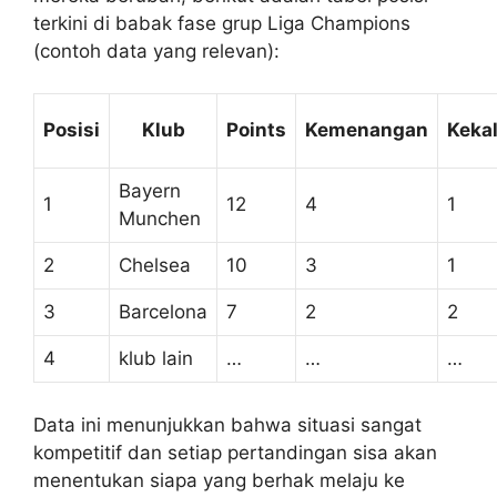
terkini di babak fase grup Liga Champions
(contoh data yang relevan):
Posisi
Klub
Points
Kemenangan
Keka
Bayern
1
12
4
1
Munchen
2
Chelsea
10
3
1
3
Barcelona
7
2
2
4
klub lain
…
…
…
Data ini menunjukkan bahwa situasi sangat
kompetitif dan setiap pertandingan sisa akan
menentukan siapa yang berhak melaju ke