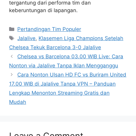
tergantung dari performa tim dan
keberuntungan di lapangan.
Categories
Pertandingan Tim Populer
Tags
Jalalive
,
Klasemen Liga Champions Setelah
Chelsea Tekuk Barcelona 3-0 Jalalive
Chelsea vs Barcelona 03.00 WIB Live: Cara
Nonton via Jalalive Tanpa Iklan Mengganggu
Cara Nonton Ulsan HD FC vs Buriram United
17.00 WIB di Jalalive Tanpa VPN – Panduan
Lengkap Menonton Streaming Gratis dan
Mudah
Leave a Comment