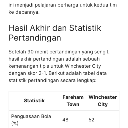
ini menjadi pelajaran berharga untuk kedua tim
ke depannya.
Hasil Akhir dan Statistik
Pertandingan
Setelah 90 menit pertandingan yang sengit,
hasil akhir pertandingan adalah sebuah
kemenangan tipis untuk Winchester City
dengan skor 2-1. Berikut adalah tabel data
statistik pertandingan secara lengkap:
Fareham
Winchester
Statistik
Town
City
Penguasaan Bola
48
52
(%)