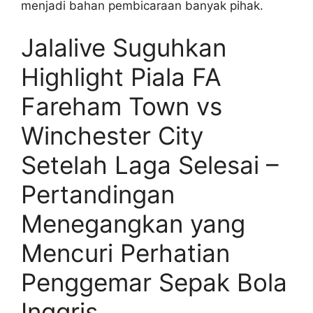
menjadi bahan pembicaraan banyak pihak.
Jalalive Suguhkan
Highlight Piala FA
Fareham Town vs
Winchester City
Setelah Laga Selesai –
Pertandingan
Menegangkan yang
Mencuri Perhatian
Penggemar Sepak Bola
Inggris