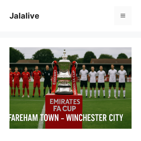
Skip
to
Jalalive
Menu
content