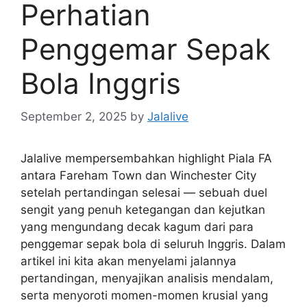
Perhatian
Penggemar Sepak
Bola Inggris
September 2, 2025
by
Jalalive
Jalalive mempersembahkan highlight Piala FA
antara Fareham Town dan Winchester City
setelah pertandingan selesai — sebuah duel
sengit yang penuh ketegangan dan kejutkan
yang mengundang decak kagum dari para
penggemar sepak bola di seluruh Inggris. Dalam
artikel ini kita akan menyelami jalannya
pertandingan, menyajikan analisis mendalam,
serta menyoroti momen-momen krusial yang