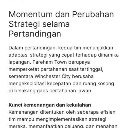
Momentum dan Perubahan
Strategi selama
Pertandingan
Dalam pertandingan, kedua tim menunjukkan
adaptasi strategi yang cepat terhadap dinamika
lapangan. Fareham Town berupaya
memperketat pertahanan saat tertinggal,
sementara Winchester City berusaha
mengeksploitasi kecepatan dan ruang kosong
di belakang garis pertahanan lawan.
Kunci kemenangan dan kekalahan
Kemenangan ditentukan oleh seberapa efisien
tim mampu mengimplementasikan strategi
mereka, memanfaatkan peluang, dan menahan