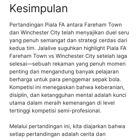
Kesimpulan
Pertandingan Piala FA antara Fareham Town
dan Winchester City telah menyajikan duel seru
yang penuh semangat dan strategi cerdas dari
kedua tim. Jalalive suguhkan highlight Piala FA
Fareham Town vs Winchester City setelah laga
selesai—sebuah rekaman yang penuh momen
penting dan mengandung banyak pelajaran
berharga untuk para penggemar sepak bola.
Kompetisi ini menegaskan bahwa keberanian,
disiplin, dan ketangguhan mental adalah kunci
utama dalam meraih kemenangan di level
tertinggi kompetisi semi-profesional.
Melalui pertandingan ini, kita diajarkan bahwa
setiap pertandingan adalah cerita dan