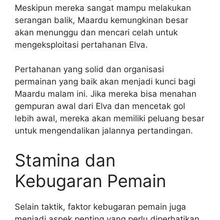
Meskipun mereka sangat mampu melakukan
serangan balik, Maardu kemungkinan besar
akan menunggu dan mencari celah untuk
mengeksploitasi pertahanan Elva.
Pertahanan yang solid dan organisasi
permainan yang baik akan menjadi kunci bagi
Maardu malam ini. Jika mereka bisa menahan
gempuran awal dari Elva dan mencetak gol
lebih awal, mereka akan memiliki peluang besar
untuk mengendalikan jalannya pertandingan.
Stamina dan
Kebugaran Pemain
Selain taktik, faktor kebugaran pemain juga
menjadi aspek penting yang perlu diperhatikan.