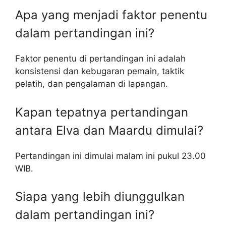
Apa yang menjadi faktor penentu
dalam pertandingan ini?
Faktor penentu di pertandingan ini adalah
konsistensi dan kebugaran pemain, taktik
pelatih, dan pengalaman di lapangan.
Kapan tepatnya pertandingan
antara Elva dan Maardu dimulai?
Pertandingan ini dimulai malam ini pukul 23.00
WIB.
Siapa yang lebih diunggulkan
dalam pertandingan ini?