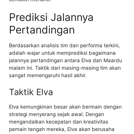
Prediksi Jalannya
Pertandingan
Berdasarkan analisis tim dan performa terkini,
adalah wajar untuk memprediksi bagaimana
jalannya pertandingan antara Elva dan Maardu
malam ini. Taktik dari masing-masing tim akan
sangat memengaruhi hasil akhir.
Taktik Elva
Elva kemungkinan besar akan bermain dengan
strategi menyerang sejak awal. Dengan
mengandalkan kecepatan dan kreativitas
pemain tengah mereka, Elva akan berusaha