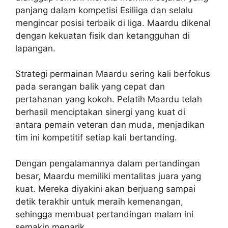
panjang dalam kompetisi Esiliiga dan selalu
mengincar posisi terbaik di liga. Maardu dikenal
dengan kekuatan fisik dan ketangguhan di
lapangan.
Strategi permainan Maardu sering kali berfokus
pada serangan balik yang cepat dan
pertahanan yang kokoh. Pelatih Maardu telah
berhasil menciptakan sinergi yang kuat di
antara pemain veteran dan muda, menjadikan
tim ini kompetitif setiap kali bertanding.
Dengan pengalamannya dalam pertandingan
besar, Maardu memiliki mentalitas juara yang
kuat. Mereka diyakini akan berjuang sampai
detik terakhir untuk meraih kemenangan,
sehingga membuat pertandingan malam ini
semakin menarik.