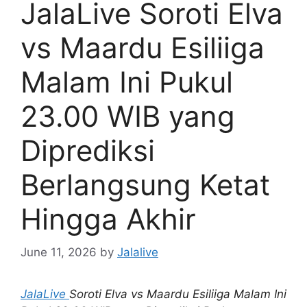
JalaLive Soroti Elva
vs Maardu Esiliiga
Malam Ini Pukul
23.00 WIB yang
Diprediksi
Berlangsung Ketat
Hingga Akhir
June 11, 2026
by
Jalalive
JalaLive
Soroti Elva vs Maardu Esiliiga Malam Ini