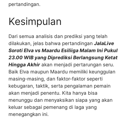
pertandingan.
Kesimpulan
Dari semua analisis dan prediksi yang telah
dilakukan, jelas bahwa pertandingan
JalaLive
Soroti Elva vs Maardu Esiliiga Malam Ini Pukul
23.00 WIB yang Diprediksi Berlangsung Ketat
Hingga Akhir
akan menjadi pertarungan seru.
Baik Elva maupun Maardu memiliki keunggulan
masing-masing, dan faktor-faktor seperti
kebugaran, taktik, serta pengalaman pemain
akan menjadi penentu. Kita hanya bisa
menunggu dan menyaksikan siapa yang akan
keluar sebagai pemenang di laga yang
menegangkan ini.