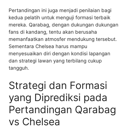
Pertandingan ini juga menjadi penilaian bagi
kedua pelatih untuk menguji formasi terbaik
mereka. Qarabag, dengan dukungan dukungan
fans di kandang, tentu akan berusaha
memanfaatkan atmosfer mendukung tersebut.
Sementara Chelsea harus mampu
menyesuaikan diri dengan kondisi lapangan
dan strategi lawan yang terbilang cukup
tangguh.
Strategi dan Formasi
yang Diprediksi pada
Pertandingan Qarabag
vs Chelsea