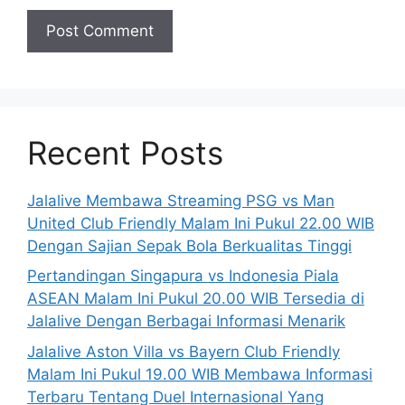
Recent Posts
Jalalive Membawa Streaming PSG vs Man
United Club Friendly Malam Ini Pukul 22.00 WIB
Dengan Sajian Sepak Bola Berkualitas Tinggi
Pertandingan Singapura vs Indonesia Piala
ASEAN Malam Ini Pukul 20.00 WIB Tersedia di
Jalalive Dengan Berbagai Informasi Menarik
Jalalive Aston Villa vs Bayern Club Friendly
Malam Ini Pukul 19.00 WIB Membawa Informasi
Terbaru Tentang Duel Internasional Yang