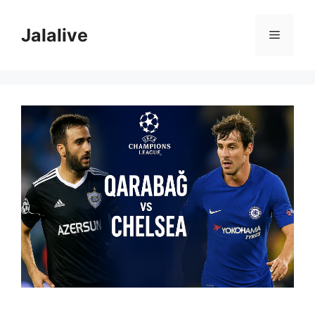
Skip
to
Jalalive
Menu
content