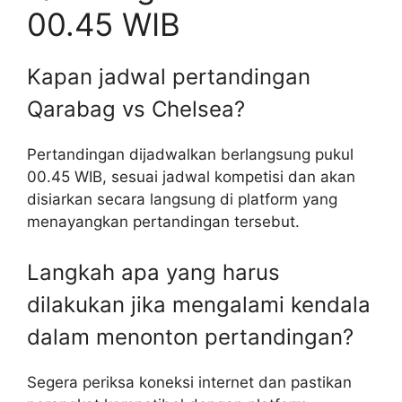
00.45 WIB
Kapan jadwal pertandingan
Qarabag vs Chelsea?
Pertandingan dijadwalkan berlangsung pukul
00.45 WIB, sesuai jadwal kompetisi dan akan
disiarkan secara langsung di platform yang
menayangkan pertandingan tersebut.
Langkah apa yang harus
dilakukan jika mengalami kendala
dalam menonton pertandingan?
Segera periksa koneksi internet dan pastikan