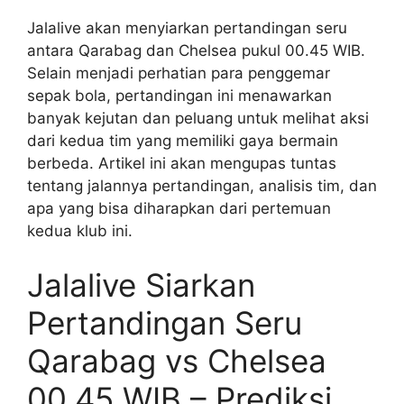
Jalalive akan menyiarkan pertandingan seru
antara Qarabag dan Chelsea pukul 00.45 WIB.
Selain menjadi perhatian para penggemar
sepak bola, pertandingan ini menawarkan
banyak kejutan dan peluang untuk melihat aksi
dari kedua tim yang memiliki gaya bermain
berbeda. Artikel ini akan mengupas tuntas
tentang jalannya pertandingan, analisis tim, dan
apa yang bisa diharapkan dari pertemuan
kedua klub ini.
Jalalive Siarkan
Pertandingan Seru
Qarabag vs Chelsea
00.45 WIB – Prediksi