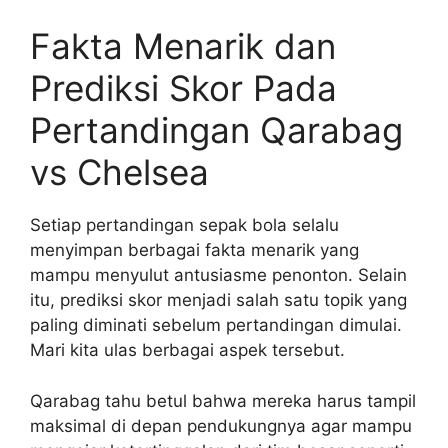
Fakta Menarik dan
Prediksi Skor Pada
Pertandingan Qarabag
vs Chelsea
Setiap pertandingan sepak bola selalu
menyimpan berbagai fakta menarik yang
mampu menyulut antusiasme penonton. Selain
itu, prediksi skor menjadi salah satu topik yang
paling diminati sebelum pertandingan dimulai.
Mari kita ulas berbagai aspek tersebut.
Qarabag tahu betul bahwa mereka harus tampil
maksimal di depan pendukungnya agar mampu