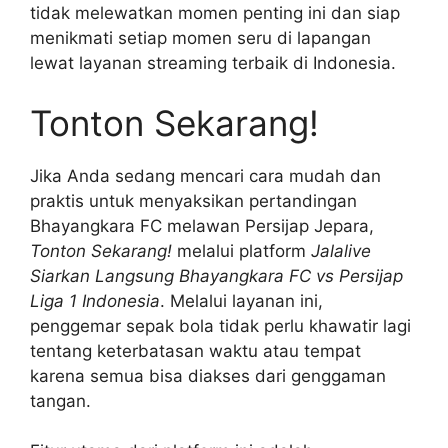
tidak melewatkan momen penting ini dan siap
menikmati setiap momen seru di lapangan
lewat layanan streaming terbaik di Indonesia.
Tonton Sekarang!
Jika Anda sedang mencari cara mudah dan
praktis untuk menyaksikan pertandingan
Bhayangkara FC melawan Persijap Jepara,
Tonton Sekarang!
melalui platform
Jalalive
Siarkan Langsung Bhayangkara FC vs Persijap
Liga 1 Indonesia
. Melalui layanan ini,
penggemar sepak bola tidak perlu khawatir lagi
tentang keterbatasan waktu atau tempat
karena semua bisa diakses dari genggaman
tangan.