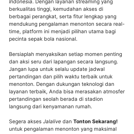
Indonesia
. Dengan layanan streaming yang
berkualitas tinggi, kemudahan akses di
berbagai perangkat, serta fitur lengkap yang
mendukung pengalaman menonton secara real-
time, platform ini menjadi pilihan utama bagi
pecinta sepak bola nasional.
Bersiaplah menyaksikan setiap momen penting
dan aksi seru dari lapangan secara langsung.
Jangan lupa untuk selalu update jadwal
pertandingan dan pilih waktu terbaik untuk
menonton. Dengan dukungan teknologi dan
layanan terbaik, Anda bisa merasakan atmosfer
pertandingan seolah berada di stadion
langsung dari kenyamanan rumah.
Segera akses
Jalalive
dan
Tonton Sekarang!
untuk pengalaman menonton yang maksimal