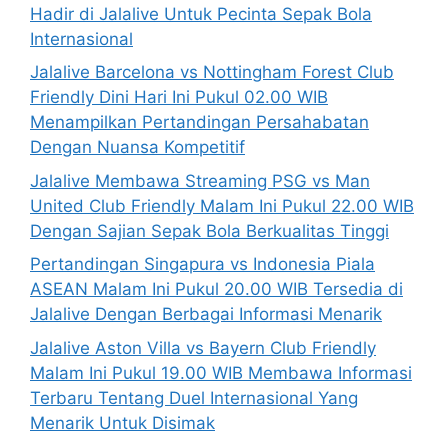
Hadir di Jalalive Untuk Pecinta Sepak Bola
Internasional
Jalalive Barcelona vs Nottingham Forest Club
Friendly Dini Hari Ini Pukul 02.00 WIB
Menampilkan Pertandingan Persahabatan
Dengan Nuansa Kompetitif
Jalalive Membawa Streaming PSG vs Man
United Club Friendly Malam Ini Pukul 22.00 WIB
Dengan Sajian Sepak Bola Berkualitas Tinggi
Pertandingan Singapura vs Indonesia Piala
ASEAN Malam Ini Pukul 20.00 WIB Tersedia di
Jalalive Dengan Berbagai Informasi Menarik
Jalalive Aston Villa vs Bayern Club Friendly
Malam Ini Pukul 19.00 WIB Membawa Informasi
Terbaru Tentang Duel Internasional Yang
Menarik Untuk Disimak