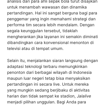
analisis dari para ahli sepak bola turut disajikan
untuk menambah wawasan dan dinamika
pertandingan. Hal ini sangat berguna bagi para
penggemar yang ingin memahami strategi dan
performa tim secara lebih mendalam. Dengan
segala keunggulan tersebut, tidaklah
mengherankan jika layanan ini semakin diminati
dibandingkan cara konvensional menonton di
televisi atau di tempat umum.
Selain itu, menjalankan siaran langsung dengan
adaptasi teknologi terbaru memungkinkan
penonton dari berbagai wilayah di Indonesia
maupun luar negeri tetap bisa menyaksikan
pertandingan ini secara live. Untuk mereka
yang mungkin sedang berjibaku di aktivitas
harian dan tidak sempat ke stadion,
Jalalive
menjadi pilihan unggulan. Bagi Anda para