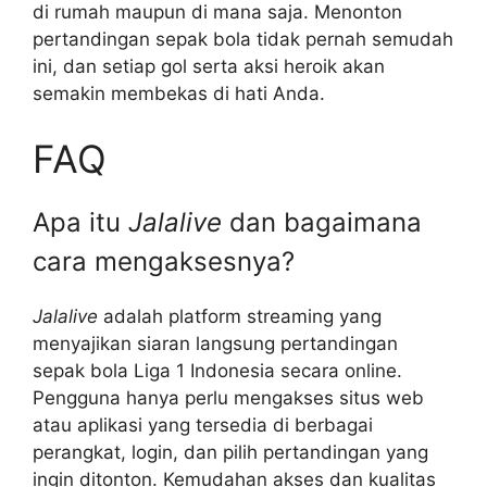
di rumah maupun di mana saja. Menonton
pertandingan sepak bola tidak pernah semudah
ini, dan setiap gol serta aksi heroik akan
semakin membekas di hati Anda.
FAQ
Apa itu
Jalalive
dan bagaimana
cara mengaksesnya?
Jalalive
adalah platform streaming yang
menyajikan siaran langsung pertandingan
sepak bola Liga 1 Indonesia secara online.
Pengguna hanya perlu mengakses situs web
atau aplikasi yang tersedia di berbagai
perangkat, login, dan pilih pertandingan yang
ingin ditonton. Kemudahan akses dan kualitas