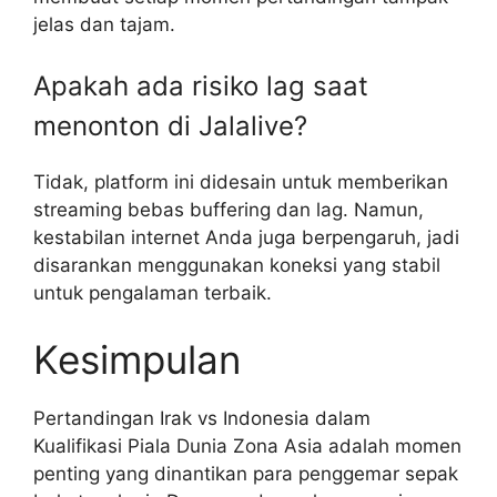
jelas dan tajam.
Apakah ada risiko lag saat
menonton di Jalalive?
Tidak, platform ini didesain untuk memberikan
streaming bebas buffering dan lag. Namun,
kestabilan internet Anda juga berpengaruh, jadi
disarankan menggunakan koneksi yang stabil
untuk pengalaman terbaik.
Kesimpulan
Pertandingan Irak vs Indonesia dalam
Kualifikasi Piala Dunia Zona Asia adalah momen
penting yang dinantikan para penggemar sepak