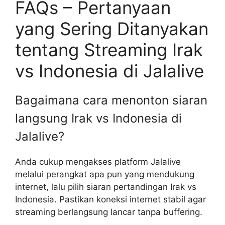
FAQs – Pertanyaan
yang Sering Ditanyakan
tentang Streaming Irak
vs Indonesia di Jalalive
Bagaimana cara menonton siaran
langsung Irak vs Indonesia di
Jalalive?
Anda cukup mengakses platform Jalalive
melalui perangkat apa pun yang mendukung
internet, lalu pilih siaran pertandingan Irak vs
Indonesia. Pastikan koneksi internet stabil agar
streaming berlangsung lancar tanpa buffering.