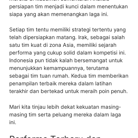
persiapan tim menjadi kunci dalam menentukan
siapa yang akan memenangkan laga ini.
Setiap tim tentu memiliki strategi tertentu yang
telah dipersiapkan matang. Irak, sebagai salah
satu tim kuat di zona Asia, memiliki sejarah
performa yang cukup solid dalam kompetisi ini.
Indonesia pun tidak kalah bersemangat untuk
menunjukkan kemampuannya, terutama
sebagai tim tuan rumah. Kedua tim memberikan
penampilan terbaik mereka dalam latihan
terakhir dan bertekad untuk meraih poin penuh.
Mari kita tinjau lebih dekat kekuatan masing-
masing tim serta peluang mereka dalam laga
ini.