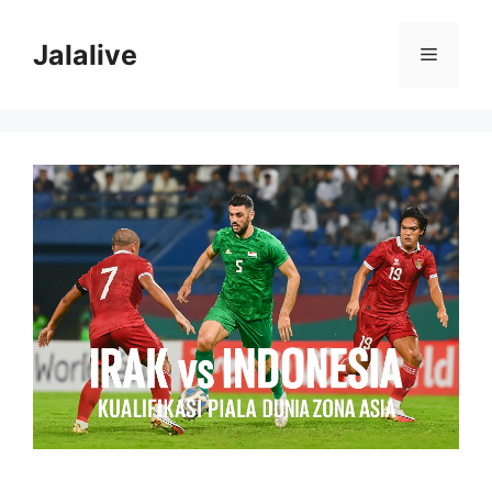
Skip
to
Jalalive
Menu
content