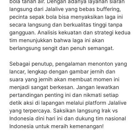
bola tanah air. Dengan adanya layanan siaran
langsung dari Jalalive yang bebas buffering,
pecinta sepak bola bisa menyaksikan laga ini
secara langsung dan berkualitas tinggi tanpa
gangguan. Analisis kekuatan dan strategi kedua
tim menunjukkan bahwa laga ini akan
berlangsung sengit dan penuh semangat.
Sebagai penutup, pengalaman menonton yang
lancar, lengkap dengan gambar jernih dan
suara yang jernih akan membuat momen ini
menjadi sangat berkesan. Jangan lewatkan
pertandingan penting ini dan nikmati setiap
detik aksi di lapangan melalui platform Jalalive
yang terpercaya. Saksikan langsung Irak vs
Indonesia dini hari ini dan dukung tim nasional
Indonesia untuk meraih kemenangan!