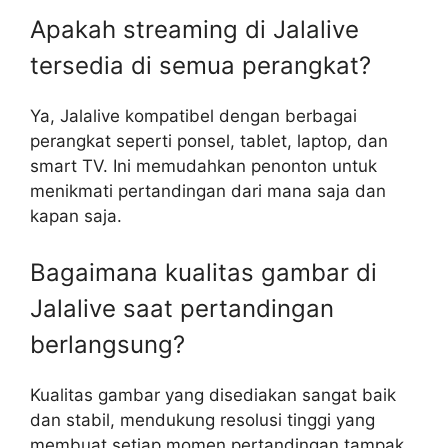
Apakah streaming di Jalalive
tersedia di semua perangkat?
Ya, Jalalive kompatibel dengan berbagai
perangkat seperti ponsel, tablet, laptop, dan
smart TV. Ini memudahkan penonton untuk
menikmati pertandingan dari mana saja dan
kapan saja.
Bagaimana kualitas gambar di
Jalalive saat pertandingan
berlangsung?
Kualitas gambar yang disediakan sangat baik
dan stabil, mendukung resolusi tinggi yang
membuat setiap momen pertandingan tampak