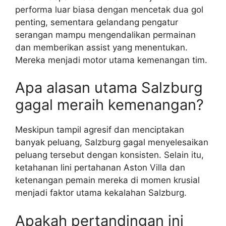
performa luar biasa dengan mencetak dua gol
penting, sementara gelandang pengatur
serangan mampu mengendalikan permainan
dan memberikan assist yang menentukan.
Mereka menjadi motor utama kemenangan tim.
Apa alasan utama Salzburg
gagal meraih kemenangan?
Meskipun tampil agresif dan menciptakan
banyak peluang, Salzburg gagal menyelesaikan
peluang tersebut dengan konsisten. Selain itu,
ketahanan lini pertahanan Aston Villa dan
ketenangan pemain mereka di momen krusial
menjadi faktor utama kekalahan Salzburg.
Apakah pertandingan ini