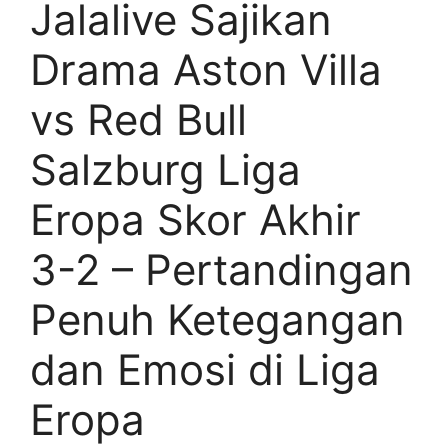
Jalalive Sajikan
Drama Aston Villa
vs Red Bull
Salzburg Liga
Eropa Skor Akhir
3-2 – Pertandingan
Penuh Ketegangan
dan Emosi di Liga
Eropa