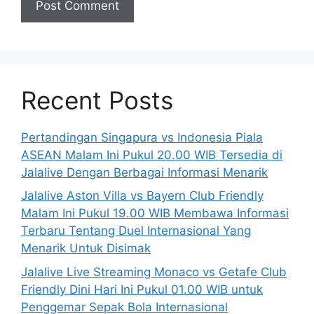
Recent Posts
Pertandingan Singapura vs Indonesia Piala
ASEAN Malam Ini Pukul 20.00 WIB Tersedia di
Jalalive Dengan Berbagai Informasi Menarik
Jalalive Aston Villa vs Bayern Club Friendly
Malam Ini Pukul 19.00 WIB Membawa Informasi
Terbaru Tentang Duel Internasional Yang
Menarik Untuk Disimak
Jalalive Live Streaming Monaco vs Getafe Club
Friendly Dini Hari Ini Pukul 01.00 WIB untuk
Penggemar Sepak Bola Internasional