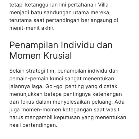
tetapi ketangguhan lini pertahanan Villa
menjadi batu sandungan utama mereka,
terutama saat pertandingan berlangsung di
menit-menit akhir.
Penampilan Individu dan
Momen Krusial
Selain strategi tim, penampilan individu dari
pemain-pemain kunci sangat menentukan
jalannya laga. Gol-gol penting yang dicetak
menunjukkan betapa pentingnya ketenangan
dan fokus dalam menyelesaikan peluang. Ada
juga momen-momen ketegangan saat wasit
harus mengambil keputusan yang menentukan
hasil pertandingan.