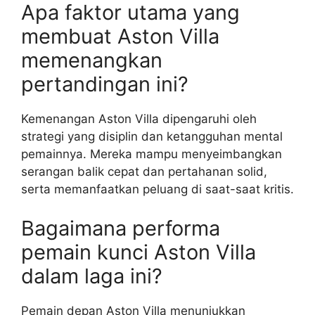
Apa faktor utama yang
membuat Aston Villa
memenangkan
pertandingan ini?
Kemenangan Aston Villa dipengaruhi oleh
strategi yang disiplin dan ketangguhan mental
pemainnya. Mereka mampu menyeimbangkan
serangan balik cepat dan pertahanan solid,
serta memanfaatkan peluang di saat-saat kritis.
Bagaimana performa
pemain kunci Aston Villa
dalam laga ini?
Pemain depan Aston Villa menunjukkan