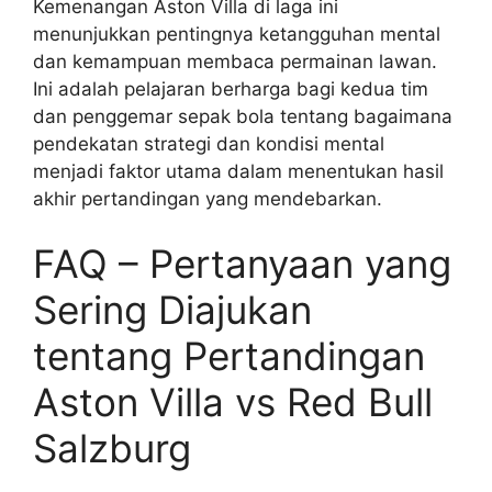
Kemenangan Aston Villa di laga ini
menunjukkan pentingnya ketangguhan mental
dan kemampuan membaca permainan lawan.
Ini adalah pelajaran berharga bagi kedua tim
dan penggemar sepak bola tentang bagaimana
pendekatan strategi dan kondisi mental
menjadi faktor utama dalam menentukan hasil
akhir pertandingan yang mendebarkan.
FAQ – Pertanyaan yang
Sering Diajukan
tentang Pertandingan
Aston Villa vs Red Bull
Salzburg