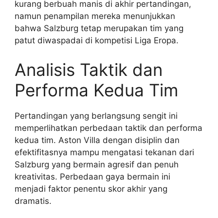
kurang berbuah manis di akhir pertandingan,
namun penampilan mereka menunjukkan
bahwa Salzburg tetap merupakan tim yang
patut diwaspadai di kompetisi Liga Eropa.
Analisis Taktik dan
Performa Kedua Tim
Pertandingan yang berlangsung sengit ini
memperlihatkan perbedaan taktik dan performa
kedua tim. Aston Villa dengan disiplin dan
efektifitasnya mampu mengatasi tekanan dari
Salzburg yang bermain agresif dan penuh
kreativitas. Perbedaan gaya bermain ini
menjadi faktor penentu skor akhir yang
dramatis.