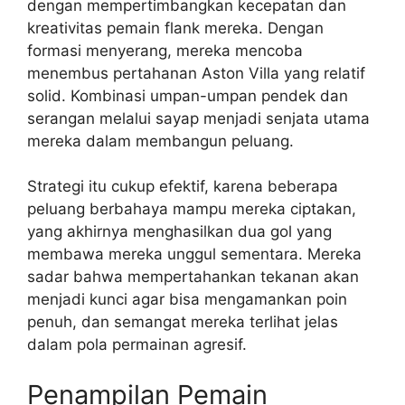
dengan mempertimbangkan kecepatan dan
kreativitas pemain flank mereka. Dengan
formasi menyerang, mereka mencoba
menembus pertahanan Aston Villa yang relatif
solid. Kombinasi umpan-umpan pendek dan
serangan melalui sayap menjadi senjata utama
mereka dalam membangun peluang.
Strategi itu cukup efektif, karena beberapa
peluang berbahaya mampu mereka ciptakan,
yang akhirnya menghasilkan dua gol yang
membawa mereka unggul sementara. Mereka
sadar bahwa mempertahankan tekanan akan
menjadi kunci agar bisa mengamankan poin
penuh, dan semangat mereka terlihat jelas
dalam pola permainan agresif.
Penampilan Pemain