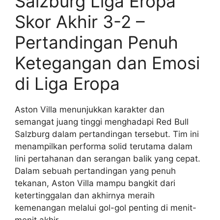
Salzburg Liga Eropa
Skor Akhir 3-2 –
Pertandingan Penuh
Ketegangan dan Emosi
di Liga Eropa
Aston Villa menunjukkan karakter dan
semangat juang tinggi menghadapi Red Bull
Salzburg dalam pertandingan tersebut. Tim ini
menampilkan performa solid terutama dalam
lini pertahanan dan serangan balik yang cepat.
Dalam sebuah pertandingan yang penuh
tekanan, Aston Villa mampu bangkit dari
ketertinggalan dan akhirnya meraih
kemenangan melalui gol-gol penting di menit-
menit akhir.