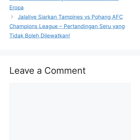
Eropa
Jalalive Siarkan Tampines vs Pohang AFC
Champions League – Pertandingan Seru yang
Tidak Boleh Dilewatkan!
Leave a Comment
Comment