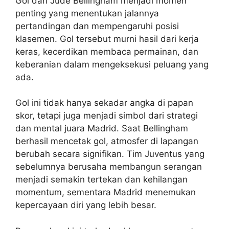
Gol dari Jude Bellingham menjadi momen
penting yang menentukan jalannya
pertandingan dan mempengaruhi posisi
klasemen. Gol tersebut murni hasil dari kerja
keras, kecerdikan membaca permainan, dan
keberanian dalam mengeksekusi peluang yang
ada.
Gol ini tidak hanya sekadar angka di papan
skor, tetapi juga menjadi simbol dari strategi
dan mental juara Madrid. Saat Bellingham
berhasil mencetak gol, atmosfer di lapangan
berubah secara signifikan. Tim Juventus yang
sebelumnya berusaha membangun serangan
menjadi semakin tertekan dan kehilangan
momentum, sementara Madrid menemukan
kepercayaan diri yang lebih besar.