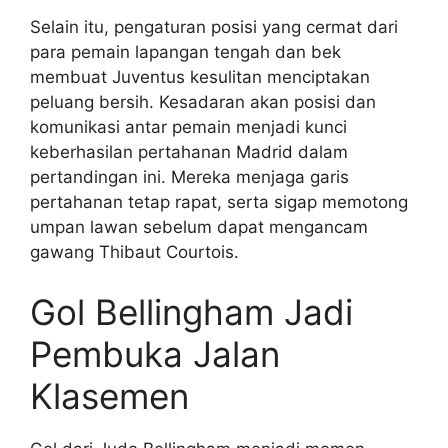
Selain itu, pengaturan posisi yang cermat dari
para pemain lapangan tengah dan bek
membuat Juventus kesulitan menciptakan
peluang bersih. Kesadaran akan posisi dan
komunikasi antar pemain menjadi kunci
keberhasilan pertahanan Madrid dalam
pertandingan ini. Mereka menjaga garis
pertahanan tetap rapat, serta sigap memotong
umpan lawan sebelum dapat mengancam
gawang Thibaut Courtois.
Gol Bellingham Jadi
Pembuka Jalan
Klasemen