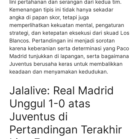
lini pertahanan dan serangan dari kedua tim.
Kemenangan tipis ini tidak hanya sekadar
angka di papan skor, tetapi juga
memperlihatkan kekuatan mental, pengaturan
strategi, dan ketepatan eksekusi dari skuad Los
Blancos. Pertandingan ini menjadi sorotan
karena keberanian serta determinasi yang Paco
Madrid tunjukkan di lapangan, serta bagaimana
Juventus berusaha keras untuk membalikkan
keadaan dan menyamakan kedudukan.
Jalalive: Real Madrid
Unggul 1-0 atas
Juventus di
Pertandingan Terakhir