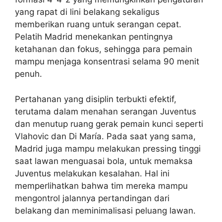
yang rapat di lini belakang sekaligus
memberikan ruang untuk serangan cepat.
Pelatih Madrid menekankan pentingnya
ketahanan dan fokus, sehingga para pemain
mampu menjaga konsentrasi selama 90 menit
penuh.
Pertahanan yang disiplin terbukti efektif,
terutama dalam menahan serangan Juventus
dan menutup ruang gerak pemain kunci seperti
Vlahovic dan Di María. Pada saat yang sama,
Madrid juga mampu melakukan pressing tinggi
saat lawan menguasai bola, untuk memaksa
Juventus melakukan kesalahan. Hal ini
memperlihatkan bahwa tim mereka mampu
mengontrol jalannya pertandingan dari
belakang dan meminimalisasi peluang lawan.