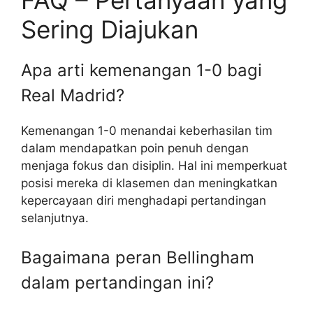
FAQ – Pertanyaan yang
Sering Diajukan
Apa arti kemenangan 1-0 bagi
Real Madrid?
Kemenangan 1-0 menandai keberhasilan tim
dalam mendapatkan poin penuh dengan
menjaga fokus dan disiplin. Hal ini memperkuat
posisi mereka di klasemen dan meningkatkan
kepercayaan diri menghadapi pertandingan
selanjutnya.
Bagaimana peran Bellingham
dalam pertandingan ini?