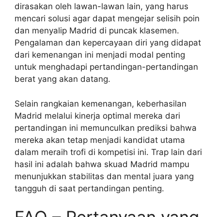
dirasakan oleh lawan-lawan lain, yang harus
mencari solusi agar dapat mengejar selisih poin
dan menyalip Madrid di puncak klasemen.
Pengalaman dan kepercayaan diri yang didapat
dari kemenangan ini menjadi modal penting
untuk menghadapi pertandingan-pertandingan
berat yang akan datang.
Selain rangkaian kemenangan, keberhasilan
Madrid melalui kinerja optimal mereka dari
pertandingan ini memunculkan prediksi bahwa
mereka akan tetap menjadi kandidat utama
dalam meraih trofi di kompetisi ini. Trap lain dari
hasil ini adalah bahwa skuad Madrid mampu
menunjukkan stabilitas dan mental juara yang
tangguh di saat pertandingan penting.