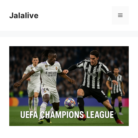
Skip
to
Jalalive
Menu
content