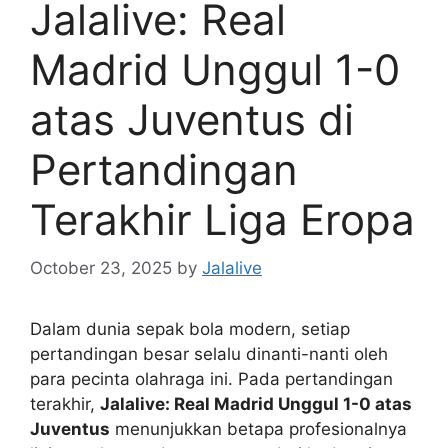
Jalalive: Real
Madrid Unggul 1-0
atas Juventus di
Pertandingan
Terakhir Liga Eropa
October 23, 2025
by
Jalalive
Dalam dunia sepak bola modern, setiap
pertandingan besar selalu dinanti-nanti oleh
para pecinta olahraga ini. Pada pertandingan
terakhir,
Jalalive: Real Madrid Unggul 1-0 atas
Juventus
menunjukkan betapa profesionalnya