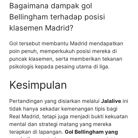
Bagaimana dampak gol
Bellingham terhadap posisi
klasemen Madrid?
Gol tersebut membantu Madrid mendapatkan
poin penuh, memperkukuh posisi mereka di
puncak klasemen, serta memberikan tekanan
psikologis kepada pesaing utama di liga.
Kesimpulan
Pertandingan yang disiarkan melalui
Jalalive
ini
tidak hanya sekadar kemenangan tipis bagi
Real Madrid, tetapi juga menjadi bukti kekuatan
mental dan strategi matang yang mereka
terapkan di lapangan.
Gol Bellingham yang