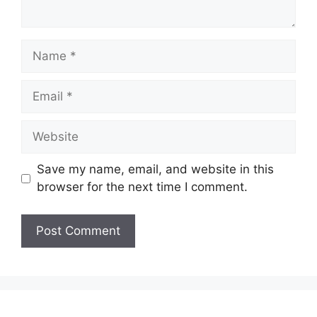
Name
Email
Website
Save my name, email, and website in this
browser for the next time I comment.