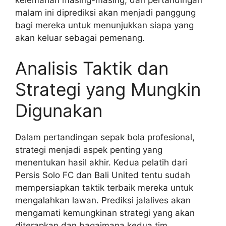
kelemahan masing-masing, dan pertandingan
malam ini diprediksi akan menjadi panggung
bagi mereka untuk menunjukkan siapa yang
akan keluar sebagai pemenang.
Analisis Taktik dan
Strategi yang Mungkin
Digunakan
Dalam pertandingan sepak bola profesional,
strategi menjadi aspek penting yang
menentukan hasil akhir. Kedua pelatih dari
Persis Solo FC dan Bali United tentu sudah
mempersiapkan taktik terbaik mereka untuk
mengalahkan lawan. Prediksi jalalives akan
mengamati kemungkinan strategi yang akan
diterapkan dan bagaimana kedua tim