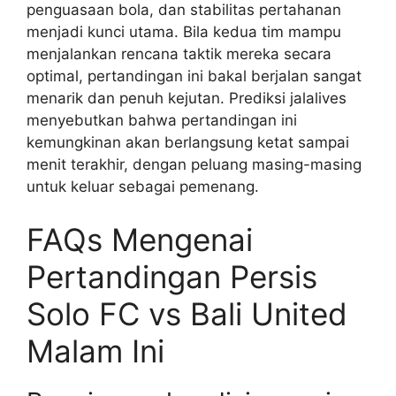
penguasaan bola, dan stabilitas pertahanan
menjadi kunci utama. Bila kedua tim mampu
menjalankan rencana taktik mereka secara
optimal, pertandingan ini bakal berjalan sangat
menarik dan penuh kejutan. Prediksi jalalives
menyebutkan bahwa pertandingan ini
kemungkinan akan berlangsung ketat sampai
menit terakhir, dengan peluang masing-masing
untuk keluar sebagai pemenang.
FAQs Mengenai
Pertandingan Persis
Solo FC vs Bali United
Malam Ini