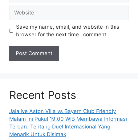
Website
Save my name, email, and website in this
browser for the next time I comment.
Recent Posts
Jalalive Aston Villa vs Bayern Club Friendly
Malam Ini Pukul 19.00 WIB Membawa Informasi
Terbaru Tentang Duel Internasional Yang
Menarik Untuk Disimak