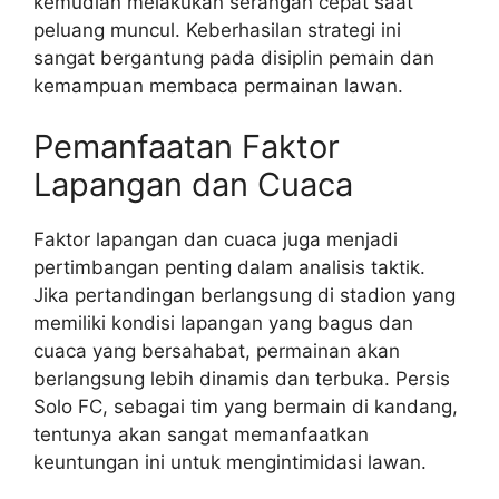
kemudian melakukan serangan cepat saat
peluang muncul. Keberhasilan strategi ini
sangat bergantung pada disiplin pemain dan
kemampuan membaca permainan lawan.
Pemanfaatan Faktor
Lapangan dan Cuaca
Faktor lapangan dan cuaca juga menjadi
pertimbangan penting dalam analisis taktik.
Jika pertandingan berlangsung di stadion yang
memiliki kondisi lapangan yang bagus dan
cuaca yang bersahabat, permainan akan
berlangsung lebih dinamis dan terbuka. Persis
Solo FC, sebagai tim yang bermain di kandang,
tentunya akan sangat memanfaatkan
keuntungan ini untuk mengintimidasi lawan.