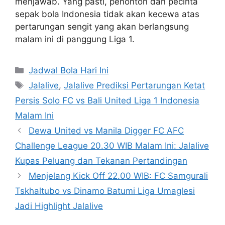
menjawab. Yang pasti, penonton dan pecinta
sepak bola Indonesia tidak akan kecewa atas
pertarungan sengit yang akan berlangsung
malam ini di panggung Liga 1.
Categories
Jadwal Bola Hari Ini
Tags
Jalalive
,
Jalalive Prediksi Pertarungan Ketat
Persis Solo FC vs Bali United Liga 1 Indonesia
Malam Ini
Dewa United vs Manila Digger FC AFC
Challenge League 20.30 WIB Malam Ini: Jalalive
Kupas Peluang dan Tekanan Pertandingan
Menjelang Kick Off 22.00 WIB: FC Samgurali
Tskhaltubo vs Dinamo Batumi Liga Umaglesi
Jadi Highlight Jalalive