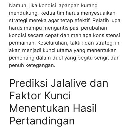
Namun, jika kondisi lapangan kurang
mendukung, kedua tim harus menyesuaikan
strategi mereka agar tetap efektif. Pelatih juga
harus mampu mengantisipasi perubahan
kondisi secara cepat dan menjaga konsistensi
permainan. Keseluruhan, taktik dan strategi ini
akan menjadi kunci utama yang menentukan
pemenang dalam duel yang begitu sengit dan
penuh ketegangan.
Prediksi Jalalive dan
Faktor Kunci
Menentukan Hasil
Pertandingan