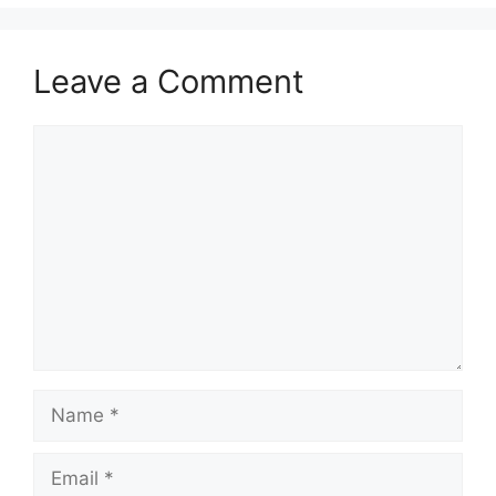
Leave a Comment
Comment
Name
Email