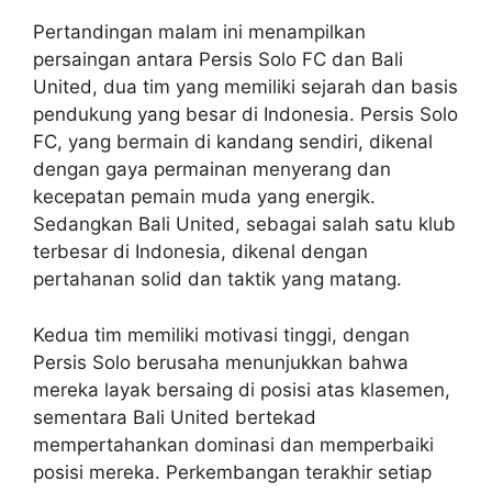
Pertandingan malam ini menampilkan
persaingan antara Persis Solo FC dan Bali
United, dua tim yang memiliki sejarah dan basis
pendukung yang besar di Indonesia. Persis Solo
FC, yang bermain di kandang sendiri, dikenal
dengan gaya permainan menyerang dan
kecepatan pemain muda yang energik.
Sedangkan Bali United, sebagai salah satu klub
terbesar di Indonesia, dikenal dengan
pertahanan solid dan taktik yang matang.
Kedua tim memiliki motivasi tinggi, dengan
Persis Solo berusaha menunjukkan bahwa
mereka layak bersaing di posisi atas klasemen,
sementara Bali United bertekad
mempertahankan dominasi dan memperbaiki
posisi mereka. Perkembangan terakhir setiap