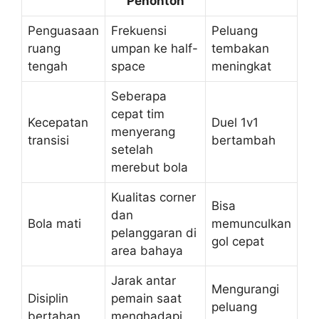
Penonton
Penguasaan
Frekuensi
Peluang
ruang
umpan ke half-
tembakan
tengah
space
meningkat
Seberapa
cepat tim
Kecepatan
Duel 1v1
menyerang
transisi
bertambah
setelah
merebut bola
Kualitas corner
Bisa
dan
Bola mati
memunculkan
pelanggaran di
gol cepat
area bahaya
Jarak antar
Mengurangi
Disiplin
pemain saat
peluang
bertahan
menghadapi