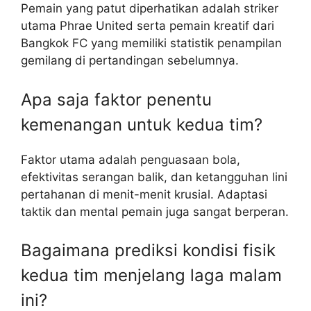
Pemain yang patut diperhatikan adalah striker
utama Phrae United serta pemain kreatif dari
Bangkok FC yang memiliki statistik penampilan
gemilang di pertandingan sebelumnya.
Apa saja faktor penentu
kemenangan untuk kedua tim?
Faktor utama adalah penguasaan bola,
efektivitas serangan balik, dan ketangguhan lini
pertahanan di menit-menit krusial. Adaptasi
taktik dan mental pemain juga sangat berperan.
Bagaimana prediksi kondisi fisik
kedua tim menjelang laga malam
ini?