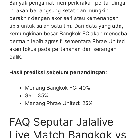
Banyak pengamat memperkirakan pertandingan
ini akan berlangsung ketat dan mungkin
berakhir dengan skor seri atau kemenangan
tipis untuk salah satu tim. Dari data yang ada,
kemungkinan besar Bangkok FC akan mencoba
bermain lebih agresif, sementara Phrae United
akan fokus pada pertahanan dan serangan
balik.
Hasil prediksi sebelum pertandingan:
Menang Bangkok FC: 40%
Seri: 35%
Menang Phrae United: 25%
FAQ Seputar Jalalive
Live Match Bangkok vs