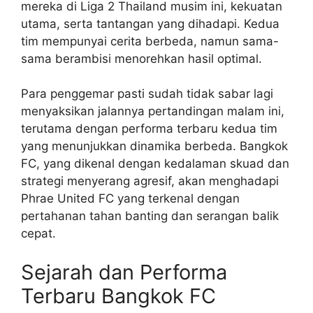
mereka di Liga 2 Thailand musim ini, kekuatan
utama, serta tantangan yang dihadapi. Kedua
tim mempunyai cerita berbeda, namun sama-
sama berambisi menorehkan hasil optimal.
Para penggemar pasti sudah tidak sabar lagi
menyaksikan jalannya pertandingan malam ini,
terutama dengan performa terbaru kedua tim
yang menunjukkan dinamika berbeda. Bangkok
FC, yang dikenal dengan kedalaman skuad dan
strategi menyerang agresif, akan menghadapi
Phrae United FC yang terkenal dengan
pertahanan tahan banting dan serangan balik
cepat.
Sejarah dan Performa
Terbaru Bangkok FC