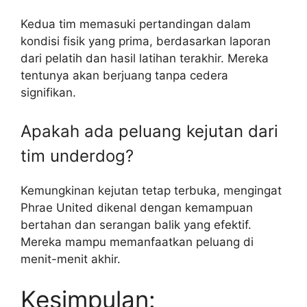
Kedua tim memasuki pertandingan dalam
kondisi fisik yang prima, berdasarkan laporan
dari pelatih dan hasil latihan terakhir. Mereka
tentunya akan berjuang tanpa cedera
signifikan.
Apakah ada peluang kejutan dari
tim underdog?
Kemungkinan kejutan tetap terbuka, mengingat
Phrae United dikenal dengan kemampuan
bertahan dan serangan balik yang efektif.
Mereka mampu memanfaatkan peluang di
menit-menit akhir.
Kesimpulan: