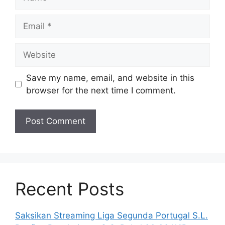
Email
Website
Save my name, email, and website in this
browser for the next time I comment.
Recent Posts
Saksikan Streaming Liga Segunda Portugal S.L.