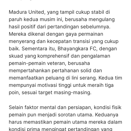
Madura United, yang tampil cukup stabil di
paruh kedua musim ini, berusaha mengulang
hasil positif dari pertandingan sebelumnya.
Mereka dikenal dengan gaya permainan
menyerang dan kecepatan transisi yang cukup
baik. Sementara itu, Bhayangkara FC, dengan
skuad yang komprehensif dan pengalaman
pemain-pemain veteran, berusaha
mempertahankan pertahanan solid dan
memanfaatkan peluang di lini serang. Kedua tim
mempunyai motivasi tinggi untuk meraih tiga
poin, sesuai target masing-masing.
Selain faktor mental dan persiapan, kondisi fisik
pemain pun menjadi sorotan utama. Keduanya
harus memastikan pemain utama mereka dalam
kondisi prima mengingat pertandingan yang