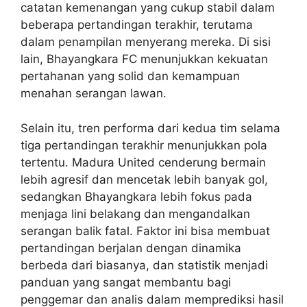
catatan kemenangan yang cukup stabil dalam
beberapa pertandingan terakhir, terutama
dalam penampilan menyerang mereka. Di sisi
lain, Bhayangkara FC menunjukkan kekuatan
pertahanan yang solid dan kemampuan
menahan serangan lawan.
Selain itu, tren performa dari kedua tim selama
tiga pertandingan terakhir menunjukkan pola
tertentu. Madura United cenderung bermain
lebih agresif dan mencetak lebih banyak gol,
sedangkan Bhayangkara lebih fokus pada
menjaga lini belakang dan mengandalkan
serangan balik fatal. Faktor ini bisa membuat
pertandingan berjalan dengan dinamika
berbeda dari biasanya, dan statistik menjadi
panduan yang sangat membantu bagi
penggemar dan analis dalam memprediksi hasil