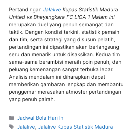
Pertandingan
Jalalive
Kupas Statistik Madura
United vs Bhayangkara FC LIGA 1 Malam Ini
merupakan duel yang penuh semangat dan
taktik. Dengan kondisi terkini, statistik pemain
dan tim, serta strategi yang disusun pelatih,
pertandingan ini dipastikan akan berlangsung
seru dan menarik untuk disaksikan. Kedua tim
sama-sama berambisi meraih poin penuh, dan
peluang kemenangan sangat terbuka lebar.
Analisis mendalam ini diharapkan dapat
memberikan gambaran lengkap dan membantu
penggemar merasakan atmosfer pertandingan
yang penuh gairah.
Categories
Jadwal Bola Hari Ini
Tags
Jalalive
,
Jalalive Kupas Statistik Madura