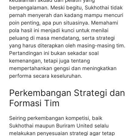
kedalaman skuad dan pelatih yang
berpengalaman. Meski begitu, Sukhothai tidak
pernah menyerah dan kadang mampu mencuri
poin penting, apa pun situasinya. Memahami
pola hasil ini menjadi kunci untuk menilai
peluang di masa mendatang, serta strategi
yang harus diterapkan oleh masing-masing tim.
Pertandingan ini bukan sekadar soal
kemenangan, tetapi juga tentang
mempertahankan gengsi dan meningkatkan
performa secara keseluruhan.
Perkembangan Strategi dan
Formasi Tim
Seiring perkembangan kompetisi, baik
Sukhothai maupun Buriram United selalu
melakukan penyesuaian strategi agar tetap