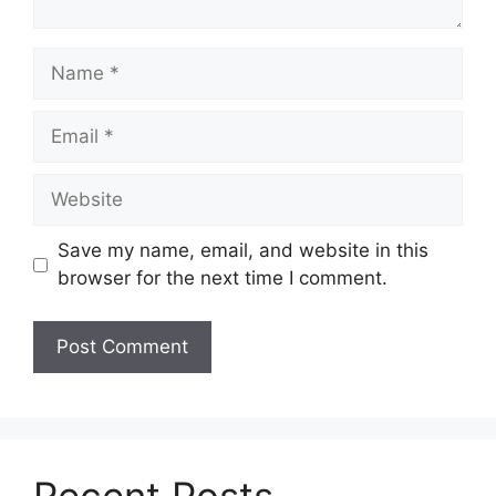
Name
Email
Website
Save my name, email, and website in this
browser for the next time I comment.
Recent Posts