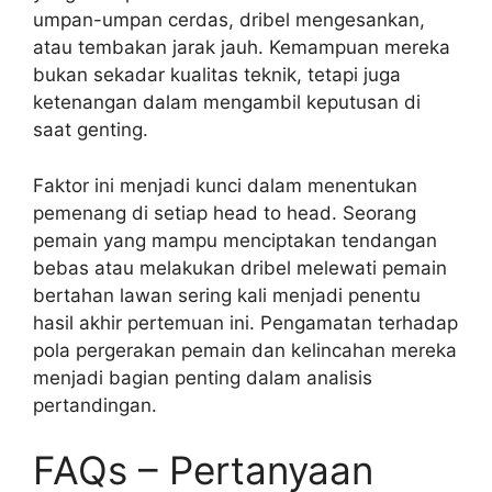
umpan-umpan cerdas, dribel mengesankan,
atau tembakan jarak jauh. Kemampuan mereka
bukan sekadar kualitas teknik, tetapi juga
ketenangan dalam mengambil keputusan di
saat genting.
Faktor ini menjadi kunci dalam menentukan
pemenang di setiap head to head. Seorang
pemain yang mampu menciptakan tendangan
bebas atau melakukan dribel melewati pemain
bertahan lawan sering kali menjadi penentu
hasil akhir pertemuan ini. Pengamatan terhadap
pola pergerakan pemain dan kelincahan mereka
menjadi bagian penting dalam analisis
pertandingan.
FAQs – Pertanyaan