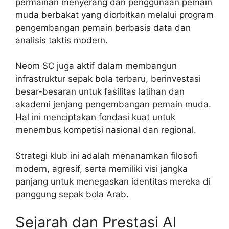
permainan menyerang dan penggunaan pemain
muda berbakat yang diorbitkan melalui program
pengembangan pemain berbasis data dan
analisis taktis modern.
Neom SC juga aktif dalam membangun
infrastruktur sepak bola terbaru, berinvestasi
besar-besaran untuk fasilitas latihan dan
akademi jenjang pengembangan pemain muda.
Hal ini menciptakan fondasi kuat untuk
menembus kompetisi nasional dan regional.
Strategi klub ini adalah menanamkan filosofi
modern, agresif, serta memiliki visi jangka
panjang untuk menegaskan identitas mereka di
panggung sepak bola Arab.
Sejarah dan Prestasi Al