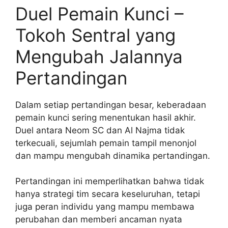
Duel Pemain Kunci –
Tokoh Sentral yang
Mengubah Jalannya
Pertandingan
Dalam setiap pertandingan besar, keberadaan
pemain kunci sering menentukan hasil akhir.
Duel antara Neom SC dan Al Najma tidak
terkecuali, sejumlah pemain tampil menonjol
dan mampu mengubah dinamika pertandingan.
Pertandingan ini memperlihatkan bahwa tidak
hanya strategi tim secara keseluruhan, tetapi
juga peran individu yang mampu membawa
perubahan dan memberi ancaman nyata