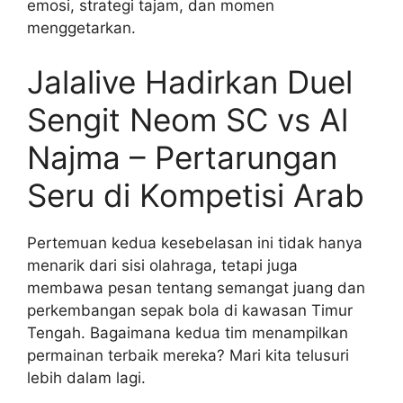
emosi, strategi tajam, dan momen
menggetarkan.
Jalalive Hadirkan Duel
Sengit Neom SC vs Al
Najma – Pertarungan
Seru di Kompetisi Arab
Pertemuan kedua kesebelasan ini tidak hanya
menarik dari sisi olahraga, tetapi juga
membawa pesan tentang semangat juang dan
perkembangan sepak bola di kawasan Timur
Tengah. Bagaimana kedua tim menampilkan
permainan terbaik mereka? Mari kita telusuri
lebih dalam lagi.