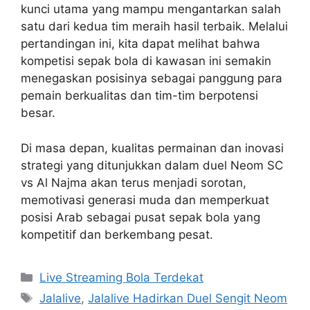
kunci utama yang mampu mengantarkan salah
satu dari kedua tim meraih hasil terbaik. Melalui
pertandingan ini, kita dapat melihat bahwa
kompetisi sepak bola di kawasan ini semakin
menegaskan posisinya sebagai panggung para
pemain berkualitas dan tim-tim berpotensi
besar.
Di masa depan, kualitas permainan dan inovasi
strategi yang ditunjukkan dalam duel Neom SC
vs Al Najma akan terus menjadi sorotan,
memotivasi generasi muda dan memperkuat
posisi Arab sebagai pusat sepak bola yang
kompetitif dan berkembang pesat.
Categories
Live Streaming Bola Terdekat
Tags
Jalalive
,
Jalalive Hadirkan Duel Sengit Neom