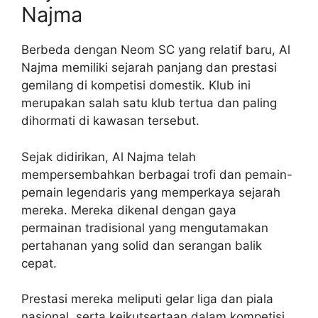
Najma
Berbeda dengan Neom SC yang relatif baru, Al
Najma memiliki sejarah panjang dan prestasi
gemilang di kompetisi domestik. Klub ini
merupakan salah satu klub tertua dan paling
dihormati di kawasan tersebut.
Sejak didirikan, Al Najma telah
mempersembahkan berbagai trofi dan pemain-
pemain legendaris yang memperkaya sejarah
mereka. Mereka dikenal dengan gaya
permainan tradisional yang mengutamakan
pertahanan yang solid dan serangan balik
cepat.
Prestasi mereka meliputi gelar liga dan piala
nasional, serta keikutsertaan dalam kompetisi