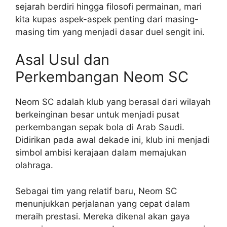
sejarah berdiri hingga filosofi permainan, mari
kita kupas aspek-aspek penting dari masing-
masing tim yang menjadi dasar duel sengit ini.
Asal Usul dan
Perkembangan Neom SC
Neom SC adalah klub yang berasal dari wilayah
berkeinginan besar untuk menjadi pusat
perkembangan sepak bola di Arab Saudi.
Didirikan pada awal dekade ini, klub ini menjadi
simbol ambisi kerajaan dalam memajukan
olahraga.
Sebagai tim yang relatif baru, Neom SC
menunjukkan perjalanan yang cepat dalam
meraih prestasi. Mereka dikenal akan gaya