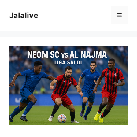
Skip
to
Jalalive
Menu
content