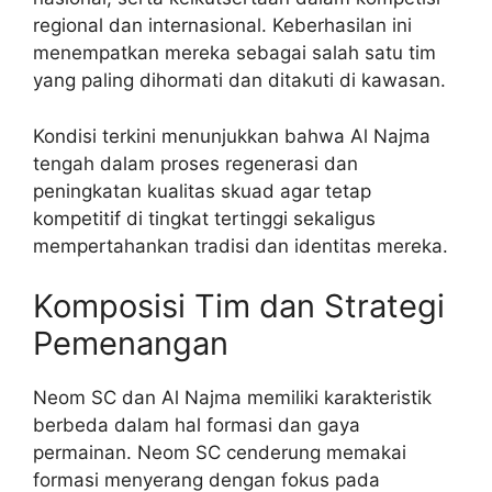
regional dan internasional. Keberhasilan ini
menempatkan mereka sebagai salah satu tim
yang paling dihormati dan ditakuti di kawasan.
Kondisi terkini menunjukkan bahwa Al Najma
tengah dalam proses regenerasi dan
peningkatan kualitas skuad agar tetap
kompetitif di tingkat tertinggi sekaligus
mempertahankan tradisi dan identitas mereka.
Komposisi Tim dan Strategi
Pemenangan
Neom SC dan Al Najma memiliki karakteristik
berbeda dalam hal formasi dan gaya
permainan. Neom SC cenderung memakai
formasi menyerang dengan fokus pada