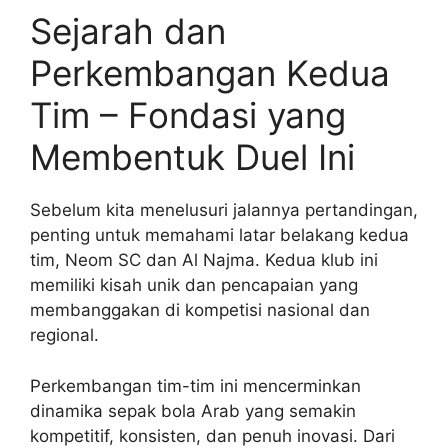
Sejarah dan
Perkembangan Kedua
Tim – Fondasi yang
Membentuk Duel Ini
Sebelum kita menelusuri jalannya pertandingan,
penting untuk memahami latar belakang kedua
tim, Neom SC dan Al Najma. Kedua klub ini
memiliki kisah unik dan pencapaian yang
membanggakan di kompetisi nasional dan
regional.
Perkembangan tim-tim ini mencerminkan
dinamika sepak bola Arab yang semakin
kompetitif, konsisten, dan penuh inovasi. Dari