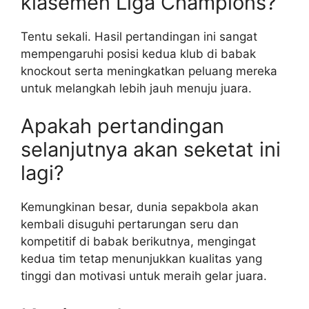
klasemen Liga Champions?
Tentu sekali. Hasil pertandingan ini sangat
mempengaruhi posisi kedua klub di babak
knockout serta meningkatkan peluang mereka
untuk melangkah lebih jauh menuju juara.
Apakah pertandingan
selanjutnya akan seketat ini
lagi?
Kemungkinan besar, dunia sepakbola akan
kembali disuguhi pertarungan seru dan
kompetitif di babak berikutnya, mengingat
kedua tim tetap menunjukkan kualitas yang
tinggi dan motivasi untuk meraih gelar juara.