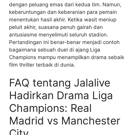
dengan peluang emas dari kedua tim. Namun,
keberuntungan dan keberanian para pemain
menentukan hasil akhir. Ketika wasit meniup
peluit akhir, suasana penuh gairah dan
antusiasme menyelimuti seluruh stadion.
Pertandingan ini benar-benar menjadi contoh
bagaimana sebuah duel di ajang Liga
Champions mampu menampilkan drama sebaik
film thriller terbaik di dunia.
FAQ tentang Jalalive
Hadirkan Drama Liga
Champions: Real
Madrid vs Manchester
City