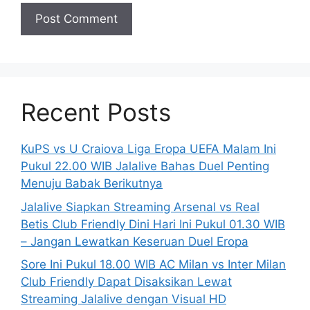
Recent Posts
KuPS vs U Craiova Liga Eropa UEFA Malam Ini
Pukul 22.00 WIB Jalalive Bahas Duel Penting
Menuju Babak Berikutnya
Jalalive Siapkan Streaming Arsenal vs Real
Betis Club Friendly Dini Hari Ini Pukul 01.30 WIB
– Jangan Lewatkan Keseruan Duel Eropa
Sore Ini Pukul 18.00 WIB AC Milan vs Inter Milan
Club Friendly Dapat Disaksikan Lewat
Streaming Jalalive dengan Visual HD