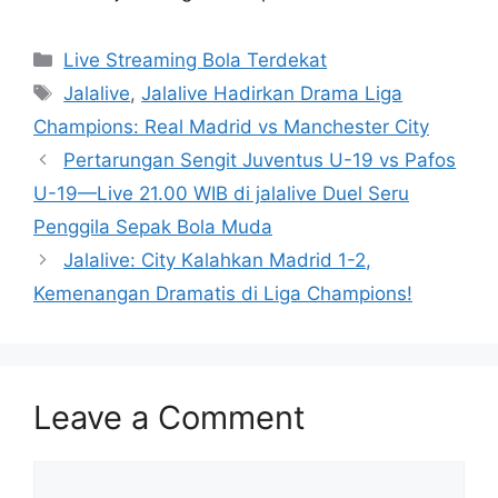
Categories
Live Streaming Bola Terdekat
Tags
Jalalive
,
Jalalive Hadirkan Drama Liga
Champions: Real Madrid vs Manchester City
Pertarungan Sengit Juventus U-19 vs Pafos
U-19—Live 21.00 WIB di jalalive Duel Seru
Penggila Sepak Bola Muda
Jalalive: City Kalahkan Madrid 1-2,
Kemenangan Dramatis di Liga Champions!
Leave a Comment
Comment