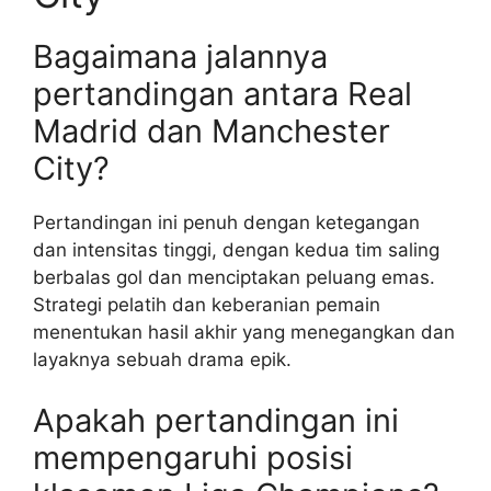
Bagaimana jalannya
pertandingan antara Real
Madrid dan Manchester
City?
Pertandingan ini penuh dengan ketegangan
dan intensitas tinggi, dengan kedua tim saling
berbalas gol dan menciptakan peluang emas.
Strategi pelatih dan keberanian pemain
menentukan hasil akhir yang menegangkan dan
layaknya sebuah drama epik.
Apakah pertandingan ini
mempengaruhi posisi