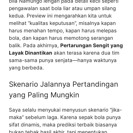
bila Namungo lengah pada detail kecil seperti
pengawalan saat bola liar atau umpan silang
kedua. Preview ini mengarahkan kita untuk
melihat “kualitas keputusan”, misalnya kapan
harus menahan tempo, kapan harus melepas
bola, dan kapan harus memotong serangan
balik. Pada akhirnya,
Pertarungan Sengit yang
Layak Dinantikan
akan terasa karena dua tim
sama-sama punya senjata—hanya waktunya
yang berbeda.
Skenario Jalannya Pertandingan
yang Paling Mungkin
Saya selalu menyukai menyusun skenario “jika-
maka” sebelum laga. Karena sepak bola punya
sifat dinamis, maka prediksi terbaik biasanya
bukan tebak hasil akhir, tapi menentukan