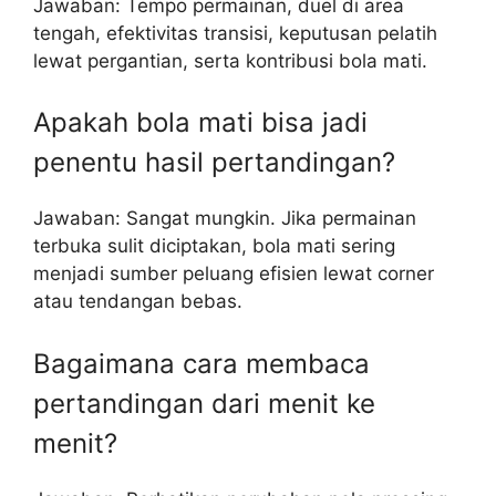
Jawaban: Tempo permainan, duel di area
tengah, efektivitas transisi, keputusan pelatih
lewat pergantian, serta kontribusi bola mati.
Apakah bola mati bisa jadi
penentu hasil pertandingan?
Jawaban: Sangat mungkin. Jika permainan
terbuka sulit diciptakan, bola mati sering
menjadi sumber peluang efisien lewat corner
atau tendangan bebas.
Bagaimana cara membaca
pertandingan dari menit ke
menit?