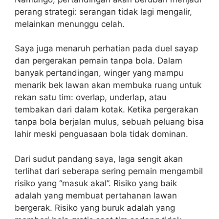
perang strategi: serangan tidak lagi mengalir,
melainkan menunggu celah.
Saya juga menaruh perhatian pada duel sayap
dan pergerakan pemain tanpa bola. Dalam
banyak pertandingan, winger yang mampu
menarik bek lawan akan membuka ruang untuk
rekan satu tim: overlap, underlap, atau
tembakan dari dalam kotak. Ketika pergerakan
tanpa bola berjalan mulus, sebuah peluang bisa
lahir meski penguasaan bola tidak dominan.
Dari sudut pandang saya, laga sengit akan
terlihat dari seberapa sering pemain mengambil
risiko yang “masuk akal”. Risiko yang baik
adalah yang membuat pertahanan lawan
bergerak. Risiko yang buruk adalah yang