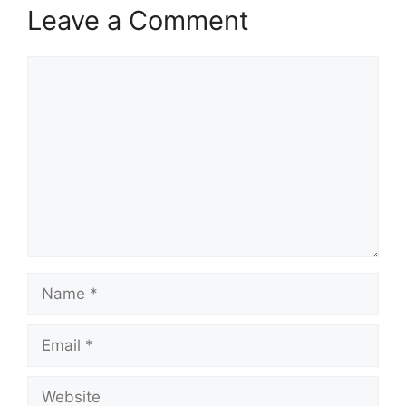
Leave a Comment
Comment
Name
Email
Website