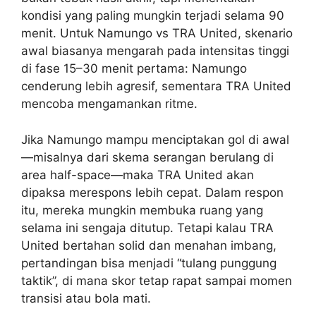
kondisi yang paling mungkin terjadi selama 90
menit. Untuk Namungo vs TRA United, skenario
awal biasanya mengarah pada intensitas tinggi
di fase 15–30 menit pertama: Namungo
cenderung lebih agresif, sementara TRA United
mencoba mengamankan ritme.
Jika Namungo mampu menciptakan gol di awal
—misalnya dari skema serangan berulang di
area half-space—maka TRA United akan
dipaksa merespons lebih cepat. Dalam respon
itu, mereka mungkin membuka ruang yang
selama ini sengaja ditutup. Tetapi kalau TRA
United bertahan solid dan menahan imbang,
pertandingan bisa menjadi “tulang punggung
taktik”, di mana skor tetap rapat sampai momen
transisi atau bola mati.