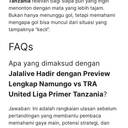
Tanzania
relevan bagi siapa pun yang ingin
menonton dengan mata yang lebih tajam.
Bukan hanya menunggu gol, tetapi memahami
mengapa gol bisa muncul dari situasi yang
tampaknya “kecil”.
FAQs
Apa yang dimaksud dengan
Jalalive Hadir dengan Preview
Lengkap Namungo vs TRA
United Liga Primer Tanzania
?
Jawaban: Ini adalah rangkaian ulasan sebelum
pertandingan yang membantu pembaca
memahami gaya main, potensi strategi, dan