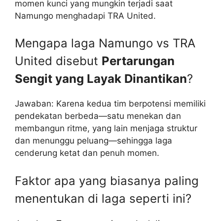
momen kunci yang mungkin terjadi saat
Namungo menghadapi TRA United.
Mengapa laga Namungo vs TRA
United disebut
Pertarungan
Sengit yang Layak Dinantikan
?
Jawaban: Karena kedua tim berpotensi memiliki
pendekatan berbeda—satu menekan dan
membangun ritme, yang lain menjaga struktur
dan menunggu peluang—sehingga laga
cenderung ketat dan penuh momen.
Faktor apa yang biasanya paling
menentukan di laga seperti ini?