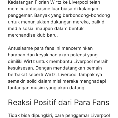
Kedatangan Florian Wirtz ke Liverpool telah
memicu antusiasme luar biasa di kalangan
penggemar. Banyak yang berbondong-bondong
untuk menunjukkan dukungan mereka, baik di
media sosial maupun dalam bentuk
merchandise klub baru.
Antusiasme para fans ini mencerminkan
harapan dan keyakinan akan potensi yang
dimiliki Wirtz untuk membantu Liverpool meraih
kesuksesan. Dengan mendatangkan pemain
berbakat seperti Wirtz, Liverpool tampaknya
semakin solid dalam misi mereka menghadapi
tantangan musim yang akan datang.
Reaksi Positif dari Para Fans
Tidak bisa dipungkiri, para penggemar Liverpool