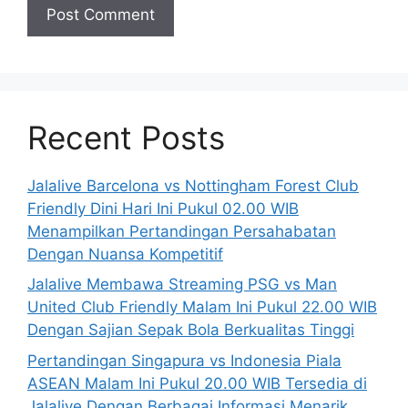
Recent Posts
Jalalive Barcelona vs Nottingham Forest Club
Friendly Dini Hari Ini Pukul 02.00 WIB
Menampilkan Pertandingan Persahabatan
Dengan Nuansa Kompetitif
Jalalive Membawa Streaming PSG vs Man
United Club Friendly Malam Ini Pukul 22.00 WIB
Dengan Sajian Sepak Bola Berkualitas Tinggi
Pertandingan Singapura vs Indonesia Piala
ASEAN Malam Ini Pukul 20.00 WIB Tersedia di
Jalalive Dengan Berbagai Informasi Menarik