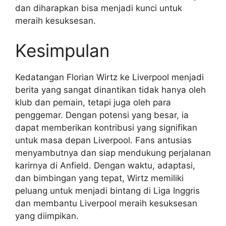
dan diharapkan bisa menjadi kunci untuk
meraih kesuksesan.
Kesimpulan
Kedatangan Florian Wirtz ke Liverpool menjadi
berita yang sangat dinantikan tidak hanya oleh
klub dan pemain, tetapi juga oleh para
penggemar. Dengan potensi yang besar, ia
dapat memberikan kontribusi yang signifikan
untuk masa depan Liverpool. Fans antusias
menyambutnya dan siap mendukung perjalanan
karirnya di Anfield. Dengan waktu, adaptasi,
dan bimbingan yang tepat, Wirtz memiliki
peluang untuk menjadi bintang di Liga Inggris
dan membantu Liverpool meraih kesuksesan
yang diimpikan.