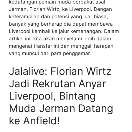
kedatangan pemain muda berbakat asal
Jerman, Florian Wirtz, ke Liverpool. Dengan
keterampilan dan potensi yang luar biasa,
banyak yang berharap dia dapat membawa
Liverpool kembali ke jalur kemenangan. Dalam
artikel ini, kita akan menyelami lebih dalam
mengenai transfer ini dan menggali harapan
yang muncul dari para penggemar.
Jalalive: Florian Wirtz
Jadi Rekrutan Anyar
Liverpool, Bintang
Muda Jerman Datang
ke Anfield!