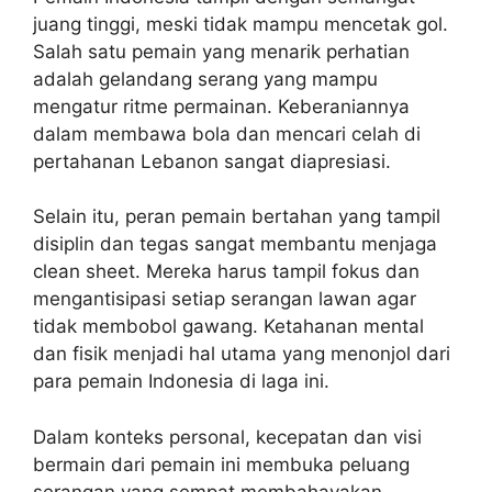
juang tinggi, meski tidak mampu mencetak gol.
Salah satu pemain yang menarik perhatian
adalah gelandang serang yang mampu
mengatur ritme permainan. Keberaniannya
dalam membawa bola dan mencari celah di
pertahanan Lebanon sangat diapresiasi.
Selain itu, peran pemain bertahan yang tampil
disiplin dan tegas sangat membantu menjaga
clean sheet. Mereka harus tampil fokus dan
mengantisipasi setiap serangan lawan agar
tidak membobol gawang. Ketahanan mental
dan fisik menjadi hal utama yang menonjol dari
para pemain Indonesia di laga ini.
Dalam konteks personal, kecepatan dan visi
bermain dari pemain ini membuka peluang
serangan yang sempat membahayakan