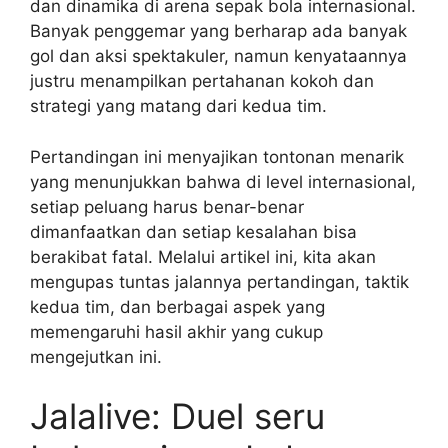
dan dinamika di arena sepak bola internasional.
Banyak penggemar yang berharap ada banyak
gol dan aksi spektakuler, namun kenyataannya
justru menampilkan pertahanan kokoh dan
strategi yang matang dari kedua tim.
Pertandingan ini menyajikan tontonan menarik
yang menunjukkan bahwa di level internasional,
setiap peluang harus benar-benar
dimanfaatkan dan setiap kesalahan bisa
berakibat fatal. Melalui artikel ini, kita akan
mengupas tuntas jalannya pertandingan, taktik
kedua tim, dan berbagai aspek yang
memengaruhi hasil akhir yang cukup
mengejutkan ini.
Jalalive: Duel seru