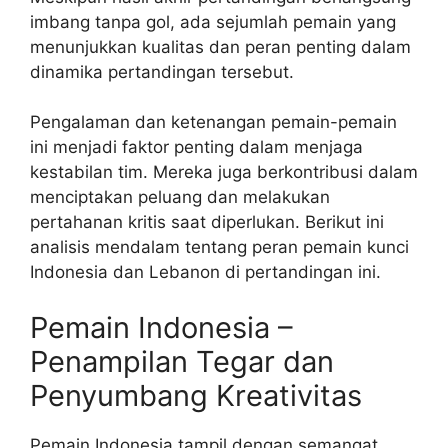
imbang tanpa gol, ada sejumlah pemain yang
menunjukkan kualitas dan peran penting dalam
dinamika pertandingan tersebut.
Pengalaman dan ketenangan pemain-pemain
ini menjadi faktor penting dalam menjaga
kestabilan tim. Mereka juga berkontribusi dalam
menciptakan peluang dan melakukan
pertahanan kritis saat diperlukan. Berikut ini
analisis mendalam tentang peran pemain kunci
Indonesia dan Lebanon di pertandingan ini.
Pemain Indonesia –
Penampilan Tegar dan
Penyumbang Kreativitas
Pemain Indonesia tampil dengan semangat