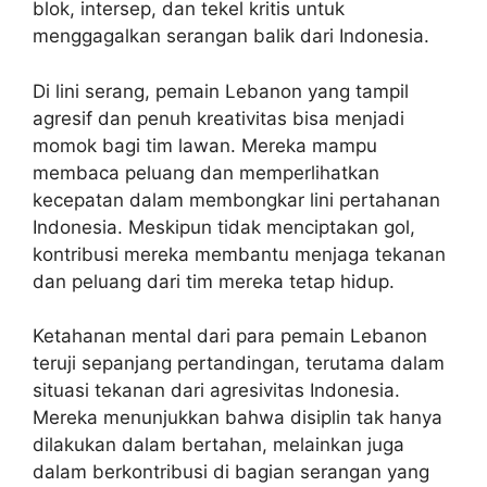
blok, intersep, dan tekel kritis untuk
menggagalkan serangan balik dari Indonesia.
Di lini serang, pemain Lebanon yang tampil
agresif dan penuh kreativitas bisa menjadi
momok bagi tim lawan. Mereka mampu
membaca peluang dan memperlihatkan
kecepatan dalam membongkar lini pertahanan
Indonesia. Meskipun tidak menciptakan gol,
kontribusi mereka membantu menjaga tekanan
dan peluang dari tim mereka tetap hidup.
Ketahanan mental dari para pemain Lebanon
teruji sepanjang pertandingan, terutama dalam
situasi tekanan dari agresivitas Indonesia.
Mereka menunjukkan bahwa disiplin tak hanya
dilakukan dalam bertahan, melainkan juga
dalam berkontribusi di bagian serangan yang