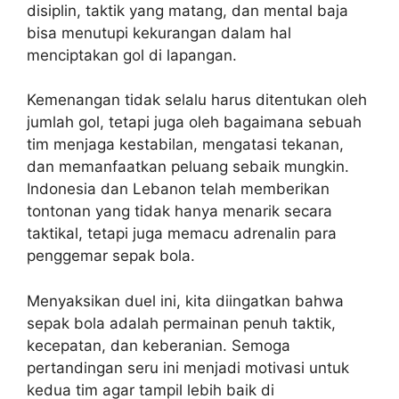
disiplin, taktik yang matang, dan mental baja
bisa menutupi kekurangan dalam hal
menciptakan gol di lapangan.
Kemenangan tidak selalu harus ditentukan oleh
jumlah gol, tetapi juga oleh bagaimana sebuah
tim menjaga kestabilan, mengatasi tekanan,
dan memanfaatkan peluang sebaik mungkin.
Indonesia dan Lebanon telah memberikan
tontonan yang tidak hanya menarik secara
taktikal, tetapi juga memacu adrenalin para
penggemar sepak bola.
Menyaksikan duel ini, kita diingatkan bahwa
sepak bola adalah permainan penuh taktik,
kecepatan, dan keberanian. Semoga
pertandingan seru ini menjadi motivasi untuk
kedua tim agar tampil lebih baik di