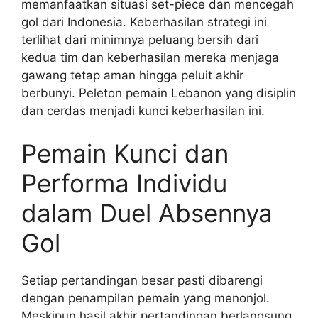
memanfaatkan situasi set-piece dan mencegah
gol dari Indonesia. Keberhasilan strategi ini
terlihat dari minimnya peluang bersih dari
kedua tim dan keberhasilan mereka menjaga
gawang tetap aman hingga peluit akhir
berbunyi. Peleton pemain Lebanon yang disiplin
dan cerdas menjadi kunci keberhasilan ini.
Pemain Kunci dan
Performa Individu
dalam Duel Absennya
Gol
Setiap pertandingan besar pasti dibarengi
dengan penampilan pemain yang menonjol.
Meskipun hasil akhir pertandingan berlangsung