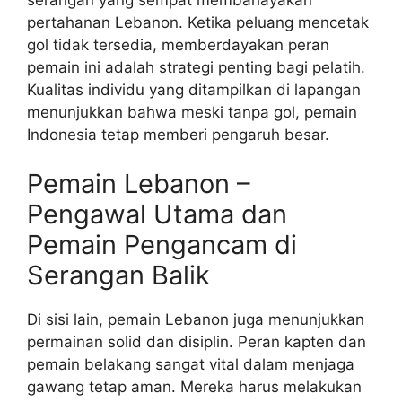
pertahanan Lebanon. Ketika peluang mencetak
gol tidak tersedia, memberdayakan peran
pemain ini adalah strategi penting bagi pelatih.
Kualitas individu yang ditampilkan di lapangan
menunjukkan bahwa meski tanpa gol, pemain
Indonesia tetap memberi pengaruh besar.
Pemain Lebanon –
Pengawal Utama dan
Pemain Pengancam di
Serangan Balik
Di sisi lain, pemain Lebanon juga menunjukkan
permainan solid dan disiplin. Peran kapten dan
pemain belakang sangat vital dalam menjaga
gawang tetap aman. Mereka harus melakukan