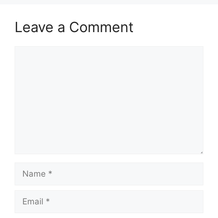
Leave a Comment
Comment
Name
Email