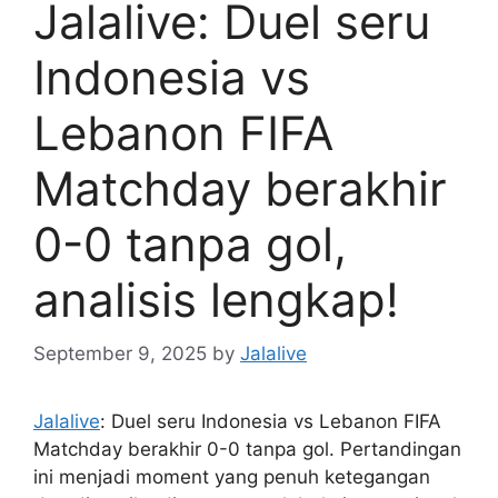
Jalalive: Duel seru
Indonesia vs
Lebanon FIFA
Matchday berakhir
0-0 tanpa gol,
analisis lengkap!
September 9, 2025
by
Jalalive
Jalalive
: Duel seru Indonesia vs Lebanon FIFA
Matchday berakhir 0-0 tanpa gol. Pertandingan
ini menjadi moment yang penuh ketegangan