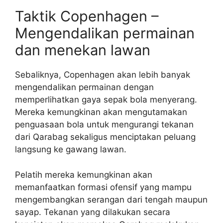
Taktik Copenhagen –
Mengendalikan permainan
dan menekan lawan
Sebaliknya, Copenhagen akan lebih banyak
mengendalikan permainan dengan
memperlihatkan gaya sepak bola menyerang.
Mereka kemungkinan akan mengutamakan
penguasaan bola untuk mengurangi tekanan
dari Qarabag sekaligus menciptakan peluang
langsung ke gawang lawan.
Pelatih mereka kemungkinan akan
memanfaatkan formasi ofensif yang mampu
mengembangkan serangan dari tengah maupun
sayap. Tekanan yang dilakukan secara