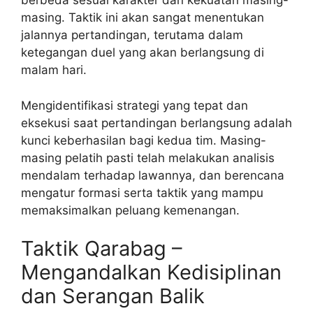
berbeda sesuai karakter dan kekuatan masing-
masing. Taktik ini akan sangat menentukan
jalannya pertandingan, terutama dalam
ketegangan duel yang akan berlangsung di
malam hari.
Mengidentifikasi strategi yang tepat dan
eksekusi saat pertandingan berlangsung adalah
kunci keberhasilan bagi kedua tim. Masing-
masing pelatih pasti telah melakukan analisis
mendalam terhadap lawannya, dan berencana
mengatur formasi serta taktik yang mampu
memaksimalkan peluang kemenangan.
Taktik Qarabag –
Mengandalkan Kedisiplinan
dan Serangan Balik