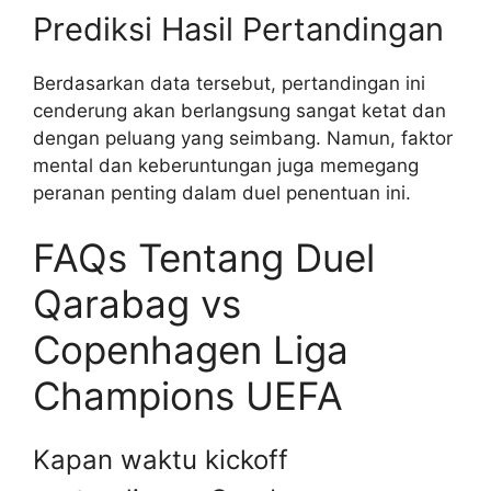
Prediksi Hasil Pertandingan
Berdasarkan data tersebut, pertandingan ini
cenderung akan berlangsung sangat ketat dan
dengan peluang yang seimbang. Namun, faktor
mental dan keberuntungan juga memegang
peranan penting dalam duel penentuan ini.
FAQs Tentang Duel
Qarabag vs
Copenhagen Liga
Champions UEFA
Kapan waktu kickoff