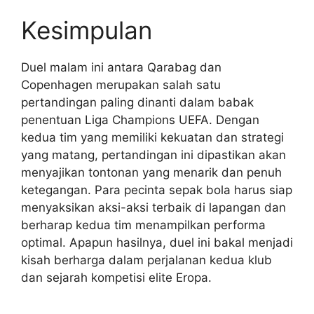
Kesimpulan
Duel malam ini antara Qarabag dan
Copenhagen merupakan salah satu
pertandingan paling dinanti dalam babak
penentuan Liga Champions UEFA. Dengan
kedua tim yang memiliki kekuatan dan strategi
yang matang, pertandingan ini dipastikan akan
menyajikan tontonan yang menarik dan penuh
ketegangan. Para pecinta sepak bola harus siap
menyaksikan aksi-aksi terbaik di lapangan dan
berharap kedua tim menampilkan performa
optimal. Apapun hasilnya, duel ini bakal menjadi
kisah berharga dalam perjalanan kedua klub
dan sejarah kompetisi elite Eropa.