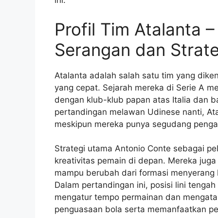
ini.
Profil Tim Atalanta 
Serangan dan Strat
Atalanta adalah salah satu tim yang dik
yang cepat. Sejarah mereka di Serie A
dengan klub-klub papan atas Italia dan
pertandingan melawan Udinese nanti, At
meskipun mereka punya segudang pengala
Strategi utama Antonio Conte sebagai p
kreativitas pemain di depan. Mereka juga 
mampu berubah dari formasi menyerang ke
Dalam pertandingan ini, posisi lini teng
mengatur tempo permainan dan mengatas
penguasaan bola serta memanfaatkan pel