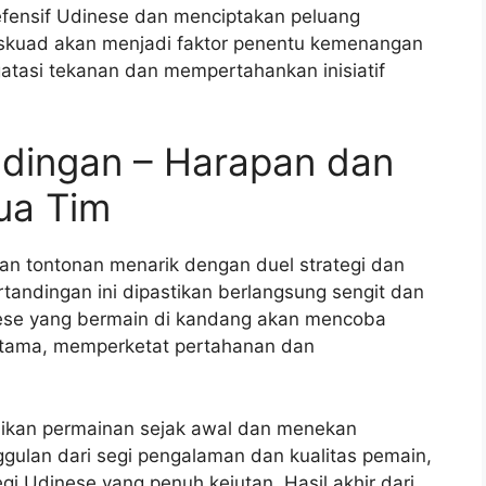
fensif Udinese dan menciptakan peluang
kuad akan menjadi faktor penentu kemenangan
gatasi tekanan dan mempertahankan inisiatif
andingan – Harapan dan
ua Tim
kan tontonan menarik dengan duel strategi dan
rtandingan ini dipastikan berlangsung sengit dan
nese yang bermain di kandang akan mencoba
tama, memperketat pertahanan dan
dalikan permainan sejak awal dan menekan
gulan dari segi pengalaman dan kualitas pemain,
gi Udinese yang penuh kejutan. Hasil akhir dari