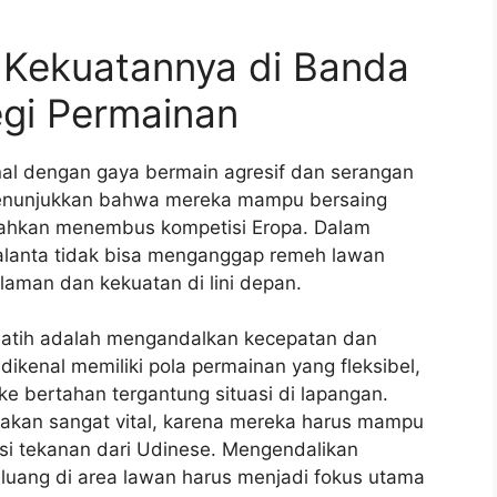
– Kekuatannya di Banda
egi Permainan
enal dengan gaya bermain agresif dan serangan
 menunjukkan bahwa mereka mampu bersaing
 bahkan menembus kompetisi Eropa. Dalam
alanta tidak bisa menganggap remeh lawan
man dan kekuatan di lini depan.
elatih adalah mengandalkan kecepatan dan
dikenal memiliki pola permainan yang fleksibel,
 bertahan tergantung situasi di lapangan.
ah akan sangat vital, karena mereka harus mampu
i tekanan dari Udinese. Mengendalikan
uang di area lawan harus menjadi fokus utama