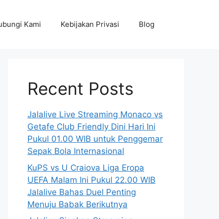
ubungi Kami
Kebijakan Privasi
Blog
Recent Posts
Jalalive Live Streaming Monaco vs
Getafe Club Friendly Dini Hari Ini
Pukul 01.00 WIB untuk Penggemar
Sepak Bola Internasional
KuPS vs U Craiova Liga Eropa
UEFA Malam Ini Pukul 22.00 WIB
Jalalive Bahas Duel Penting
Menuju Babak Berikutnya