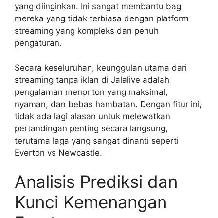
yang diinginkan. Ini sangat membantu bagi
mereka yang tidak terbiasa dengan platform
streaming yang kompleks dan penuh
pengaturan.
Secara keseluruhan, keunggulan utama dari
streaming tanpa iklan di Jalalive adalah
pengalaman menonton yang maksimal,
nyaman, dan bebas hambatan. Dengan fitur ini,
tidak ada lagi alasan untuk melewatkan
pertandingan penting secara langsung,
terutama laga yang sangat dinanti seperti
Everton vs Newcastle.
Analisis Prediksi dan
Kunci Kemenangan