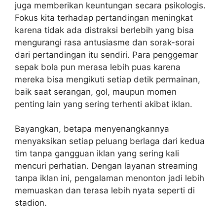
juga memberikan keuntungan secara psikologis.
Fokus kita terhadap pertandingan meningkat
karena tidak ada distraksi berlebih yang bisa
mengurangi rasa antusiasme dan sorak-sorai
dari pertandingan itu sendiri. Para penggemar
sepak bola pun merasa lebih puas karena
mereka bisa mengikuti setiap detik permainan,
baik saat serangan, gol, maupun momen
penting lain yang sering terhenti akibat iklan.
Bayangkan, betapa menyenangkannya
menyaksikan setiap peluang berlaga dari kedua
tim tanpa gangguan iklan yang sering kali
mencuri perhatian. Dengan layanan streaming
tanpa iklan ini, pengalaman menonton jadi lebih
memuaskan dan terasa lebih nyata seperti di
stadion.