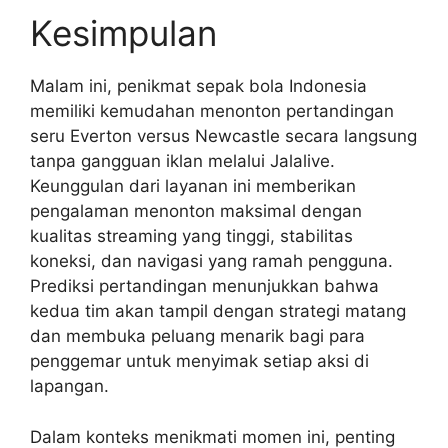
Kesimpulan
Malam ini, penikmat sepak bola Indonesia
memiliki kemudahan menonton pertandingan
seru Everton versus Newcastle secara langsung
tanpa gangguan iklan melalui Jalalive.
Keunggulan dari layanan ini memberikan
pengalaman menonton maksimal dengan
kualitas streaming yang tinggi, stabilitas
koneksi, dan navigasi yang ramah pengguna.
Prediksi pertandingan menunjukkan bahwa
kedua tim akan tampil dengan strategi matang
dan membuka peluang menarik bagi para
penggemar untuk menyimak setiap aksi di
lapangan.
Dalam konteks menikmati momen ini, penting