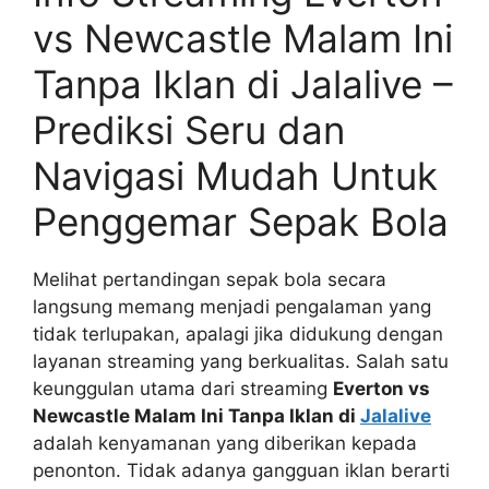
vs Newcastle Malam Ini
Tanpa Iklan di Jalalive –
Prediksi Seru dan
Navigasi Mudah Untuk
Penggemar Sepak Bola
Melihat pertandingan sepak bola secara
langsung memang menjadi pengalaman yang
tidak terlupakan, apalagi jika didukung dengan
layanan streaming yang berkualitas. Salah satu
keunggulan utama dari streaming
Everton vs
Newcastle Malam Ini Tanpa Iklan di
Jalalive
adalah kenyamanan yang diberikan kepada
penonton. Tidak adanya gangguan iklan berarti