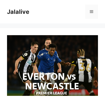
Skip
to
Jalalive
Menu
content