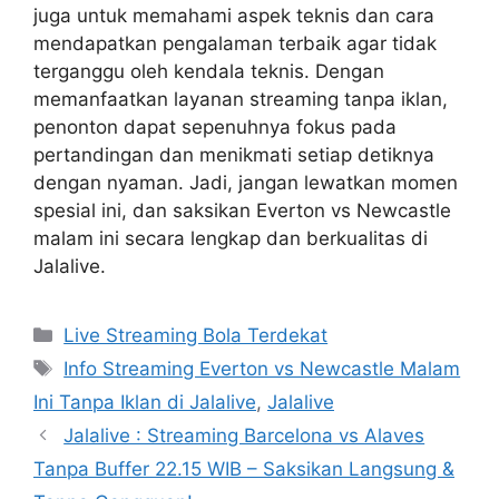
juga untuk memahami aspek teknis dan cara
mendapatkan pengalaman terbaik agar tidak
terganggu oleh kendala teknis. Dengan
memanfaatkan layanan streaming tanpa iklan,
penonton dapat sepenuhnya fokus pada
pertandingan dan menikmati setiap detiknya
dengan nyaman. Jadi, jangan lewatkan momen
spesial ini, dan saksikan Everton vs Newcastle
malam ini secara lengkap dan berkualitas di
Jalalive.
Categories
Live Streaming Bola Terdekat
Tags
Info Streaming Everton vs Newcastle Malam
Ini Tanpa Iklan di Jalalive
,
Jalalive
Jalalive : Streaming Barcelona vs Alaves
Tanpa Buffer 22.15 WIB – Saksikan Langsung &