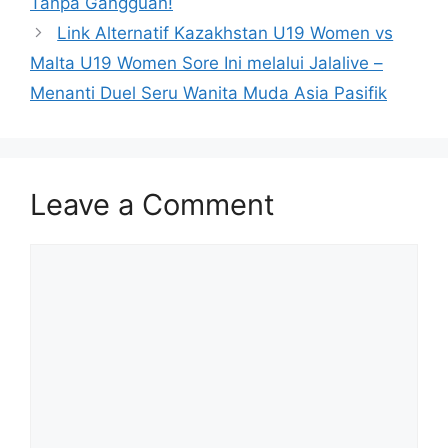
Tanpa Gangguan!
Link Alternatif Kazakhstan U19 Women vs
Malta U19 Women Sore Ini melalui Jalalive –
Menanti Duel Seru Wanita Muda Asia Pasifik
Leave a Comment
Comment