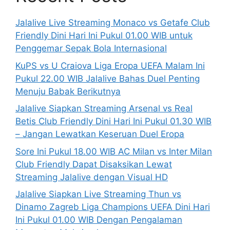
Jalalive Live Streaming Monaco vs Getafe Club
Friendly Dini Hari Ini Pukul 01.00 WIB untuk
Penggemar Sepak Bola Internasional
KuPS vs U Craiova Liga Eropa UEFA Malam Ini
Pukul 22.00 WIB Jalalive Bahas Duel Penting
Menuju Babak Berikutnya
Jalalive Siapkan Streaming Arsenal vs Real
Betis Club Friendly Dini Hari Ini Pukul 01.30 WIB
– Jangan Lewatkan Keseruan Duel Eropa
Sore Ini Pukul 18.00 WIB AC Milan vs Inter Milan
Club Friendly Dapat Disaksikan Lewat
Streaming Jalalive dengan Visual HD
Jalalive Siapkan Live Streaming Thun vs
Dinamo Zagreb Liga Champions UEFA Dini Hari
Ini Pukul 01.00 WIB Dengan Pengalaman