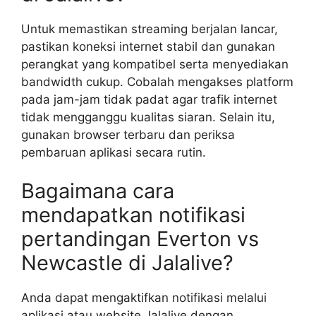
Untuk memastikan streaming berjalan lancar,
pastikan koneksi internet stabil dan gunakan
perangkat yang kompatibel serta menyediakan
bandwidth cukup. Cobalah mengakses platform
pada jam-jam tidak padat agar trafik internet
tidak mengganggu kualitas siaran. Selain itu,
gunakan browser terbaru dan periksa
pembaruan aplikasi secara rutin.
Bagaimana cara
mendapatkan notifikasi
pertandingan Everton vs
Newcastle di Jalalive?
Anda dapat mengaktifkan notifikasi melalui
aplikasi atau website Jalalive dengan