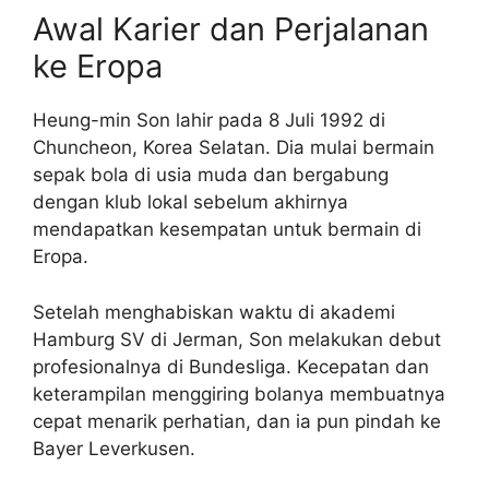
Awal Karier dan Perjalanan
ke Eropa
Heung-min Son lahir pada 8 Juli 1992 di
Chuncheon, Korea Selatan. Dia mulai bermain
sepak bola di usia muda dan bergabung
dengan klub lokal sebelum akhirnya
mendapatkan kesempatan untuk bermain di
Eropa.
Setelah menghabiskan waktu di akademi
Hamburg SV di Jerman, Son melakukan debut
profesionalnya di Bundesliga. Kecepatan dan
keterampilan menggiring bolanya membuatnya
cepat menarik perhatian, dan ia pun pindah ke
Bayer Leverkusen.