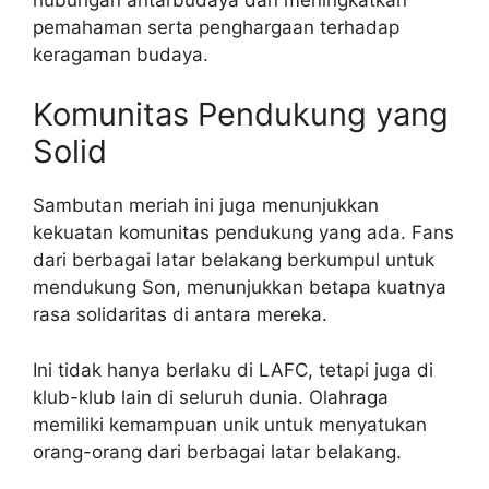
pemahaman serta penghargaan terhadap
keragaman budaya.
Komunitas Pendukung yang
Solid
Sambutan meriah ini juga menunjukkan
kekuatan komunitas pendukung yang ada. Fans
dari berbagai latar belakang berkumpul untuk
mendukung Son, menunjukkan betapa kuatnya
rasa solidaritas di antara mereka.
Ini tidak hanya berlaku di LAFC, tetapi juga di
klub-klub lain di seluruh dunia. Olahraga
memiliki kemampuan unik untuk menyatukan
orang-orang dari berbagai latar belakang.