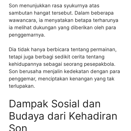
Son menunjukkan rasa syukurnya atas
sambutan hangat tersebut. Dalam beberapa
wawancara, ia menyatakan betapa terharunya
ia melihat dukungan yang diberikan oleh para
penggemarnya.
Dia tidak hanya berbicara tentang permainan,
tetapi juga berbagi sedikit cerita tentang
kehidupannya sebagai seorang pesepakbola.
Son berusaha menjalin kedekatan dengan para
penggemar, menciptakan kenangan yang tak
terlupakan.
Dampak Sosial dan
Budaya dari Kehadiran
Son