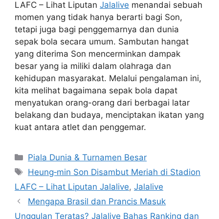
LAFC – Lihat Liputan
Jalalive
menandai sebuah
momen yang tidak hanya berarti bagi Son,
tetapi juga bagi penggemarnya dan dunia
sepak bola secara umum. Sambutan hangat
yang diterima Son mencerminkan dampak
besar yang ia miliki dalam olahraga dan
kehidupan masyarakat. Melalui pengalaman ini,
kita melihat bagaimana sepak bola dapat
menyatukan orang-orang dari berbagai latar
belakang dan budaya, menciptakan ikatan yang
kuat antara atlet dan penggemar.
Categories
Piala Dunia & Turnamen Besar
Tags
Heung‑min Son Disambut Meriah di Stadion
LAFC – Lihat Liputan Jalalive
,
Jalalive
Mengapa Brasil dan Prancis Masuk
Unggulan Teratas? Jalalive Bahas Ranking dan