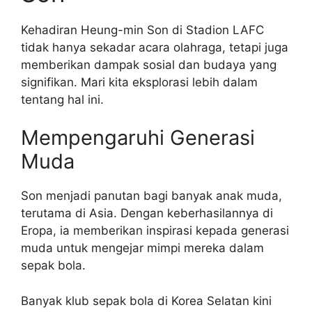
Kehadiran Heung-min Son di Stadion LAFC
tidak hanya sekadar acara olahraga, tetapi juga
memberikan dampak sosial dan budaya yang
signifikan. Mari kita eksplorasi lebih dalam
tentang hal ini.
Mempengaruhi Generasi
Muda
Son menjadi panutan bagi banyak anak muda,
terutama di Asia. Dengan keberhasilannya di
Eropa, ia memberikan inspirasi kepada generasi
muda untuk mengejar mimpi mereka dalam
sepak bola.
Banyak klub sepak bola di Korea Selatan kini