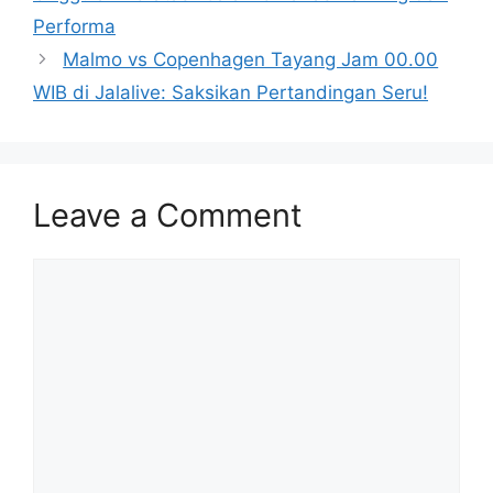
Performa
Malmo vs Copenhagen Tayang Jam 00.00
WIB di Jalalive: Saksikan Pertandingan Seru!
Leave a Comment
Comment