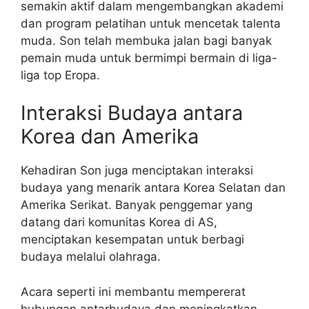
semakin aktif dalam mengembangkan akademi
dan program pelatihan untuk mencetak talenta
muda. Son telah membuka jalan bagi banyak
pemain muda untuk bermimpi bermain di liga-
liga top Eropa.
Interaksi Budaya antara
Korea dan Amerika
Kehadiran Son juga menciptakan interaksi
budaya yang menarik antara Korea Selatan dan
Amerika Serikat. Banyak penggemar yang
datang dari komunitas Korea di AS,
menciptakan kesempatan untuk berbagi
budaya melalui olahraga.
Acara seperti ini membantu mempererat
hubungan antarbudaya dan meningkatkan