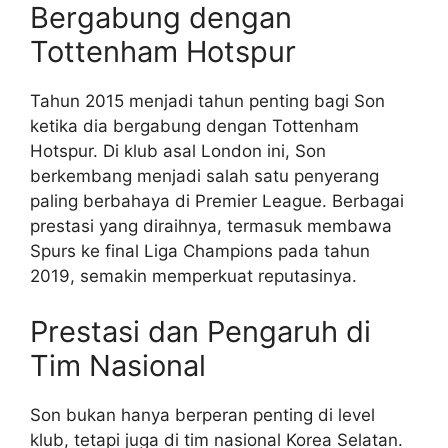
Bergabung dengan
Tottenham Hotspur
Tahun 2015 menjadi tahun penting bagi Son
ketika dia bergabung dengan Tottenham
Hotspur. Di klub asal London ini, Son
berkembang menjadi salah satu penyerang
paling berbahaya di Premier League. Berbagai
prestasi yang diraihnya, termasuk membawa
Spurs ke final Liga Champions pada tahun
2019, semakin memperkuat reputasinya.
Prestasi dan Pengaruh di
Tim Nasional
Son bukan hanya berperan penting di level
klub, tetapi juga di tim nasional Korea Selatan.