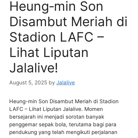
Heung‑min Son
Disambut Meriah di
Stadion LAFC –
Lihat Liputan
Jalalive!
August 5, 2025
by
Jalalive
Heung-min Son Disambut Meriah di Stadion
LAFC – Lihat Liputan Jalalive. Momen
bersejarah ini menjadi sorotan banyak
penggemar sepak bola, terutama bagi para
pendukung yang telah mengikuti perjalanan