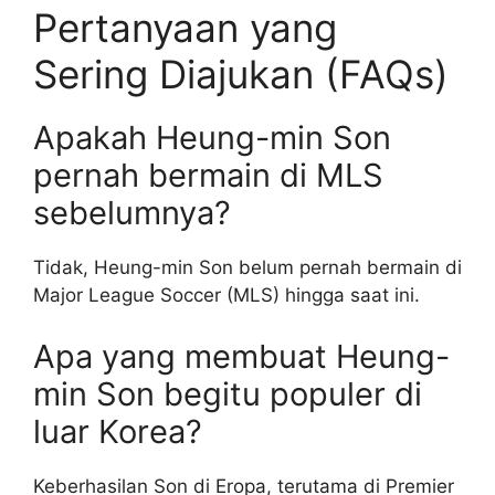
Pertanyaan yang
Sering Diajukan (FAQs)
Apakah Heung-min Son
pernah bermain di MLS
sebelumnya?
Tidak, Heung-min Son belum pernah bermain di
Major League Soccer (MLS) hingga saat ini.
Apa yang membuat Heung-
min Son begitu populer di
luar Korea?
Keberhasilan Son di Eropa, terutama di Premier