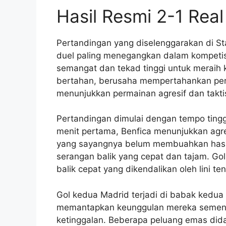
Hasil Resmi 2-1 Real
Pertandingan yang diselenggarakan di St
duel paling menegangkan dalam kompetisi
semangat dan tekad tinggi untuk meraih 
bertahan, berusaha mempertahankan per
menunjukkan permainan agresif dan takt
Pertandingan dimulai dengan tempo tingg
menit pertama, Benfica menunjukkan agr
yang sayangnya belum membuahkan hasil 
serangan balik yang cepat dan tajam. Go
balik cepat yang dikendalikan oleh lini te
Gol kedua Madrid terjadi di babak kedu
memantapkan keunggulan mereka sementa
ketinggalan. Beberapa peluang emas dida