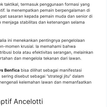
ek taktikal, termasuk penggunaan formasi yang
atif. Ia menempatkan pemain berpengalaman di
 tepat sasaran kepada pemain muda dan senior di
am menjaga stabilitas dan ketenangan selama
 Italia ini menekankan pentingnya pengelolaan
en-momen krusial. Ia memahami bahwa
ribusi bola atau efektivitas serangan, melainkan
bertahan dan mengelola tekanan dari lawan.
vs Benfica
bisa dilihat sebagai manifestasi
sering disebut sebagai “strategi jitu” dalam
 mengenali kelemahan lawan dan memanfaatkan
tif Ancelotti