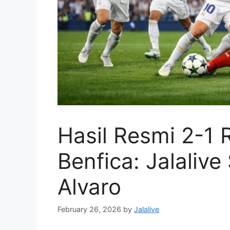
Hasil Resmi 2-1 
Benfica: Jalalive 
Alvaro
February 26, 2026
by
Jalalive