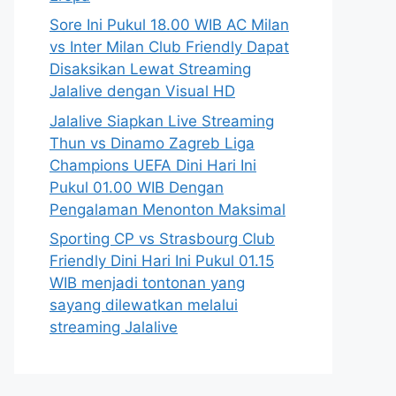
Sore Ini Pukul 18.00 WIB AC Milan
vs Inter Milan Club Friendly Dapat
Disaksikan Lewat Streaming
Jalalive dengan Visual HD
Jalalive Siapkan Live Streaming
Thun vs Dinamo Zagreb Liga
Champions UEFA Dini Hari Ini
Pukul 01.00 WIB Dengan
Pengalaman Menonton Maksimal
Sporting CP vs Strasbourg Club
Friendly Dini Hari Ini Pukul 01.15
WIB menjadi tontonan yang
sayang dilewatkan melalui
streaming Jalalive