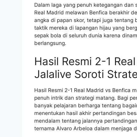
Dalam laga yang penuh ketegangan dan str
Real Madrid melawan Benfica berakhir de
angka di papan skor, tetapi juga tentan
taktik mereka di lapangan hijau yang berg
sepak bola di seluruh dunia karena dinam
berlangsung.
Hasil Resmi 2-1 Real
Jalalive Soroti Strat
Hasil Resmi 2-1 Real Madrid vs Benfica m
penuh intrik dan strategi matang. Bagi 
banyak pelajaran berharga tentang bagai
menentukan hasil akhir pertandingan besar
mendalam tentang jalannya pertandingan s
ternama Alvaro Arbeloa dalam menjaga d