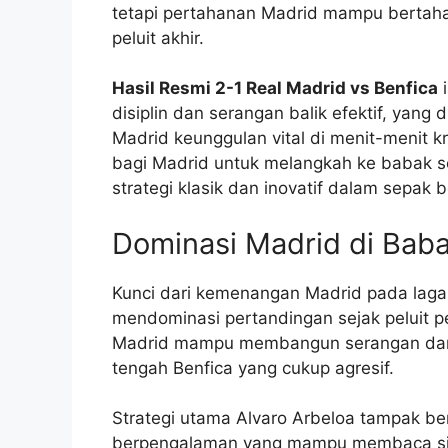
tetapi pertahanan Madrid mampu bertaha
peluit akhir.
Hasil Resmi 2-1 Real Madrid vs Benfica
i
disiplin dan serangan balik efektif, yang
Madrid keunggulan vital di menit-menit 
bagi Madrid untuk melangkah ke babak s
strategi klasik dan inovatif dalam sepak 
Dominasi Madrid di Bab
Kunci dari kemenangan Madrid pada lag
mendominasi pertandingan sejak peluit p
Madrid mampu membangun serangan dari 
tengah Benfica yang cukup agresif.
Strategi utama Alvaro Arbeloa tampak ber
berpengalaman yang mampu membaca situ