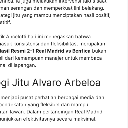
ica. Ia juga melakukan intervensi taktis saat
man serangan dan memperkuat lini belakang.
tegi jitu yang mampu menciptakan hasil positif,
itif.
tik Ancelotti hari ini menegaskan bahwa
asuk konsistensi dan fleksibilitas, merupakan
asil Resmi 2-1 Real Madrid vs Benfica
bukan
asil dari kemampuan manajer untuk membaca
al di lapangan.
egi Jitu Alvaro Arbeloa
ni menjadi pusat perhatian berbagai media dan
 pendekatan yang fleksibel dan mampu
atan lawan. Dalam pertandingan Real Madrid
nunjukkan efektivitasnya secara maksimal.