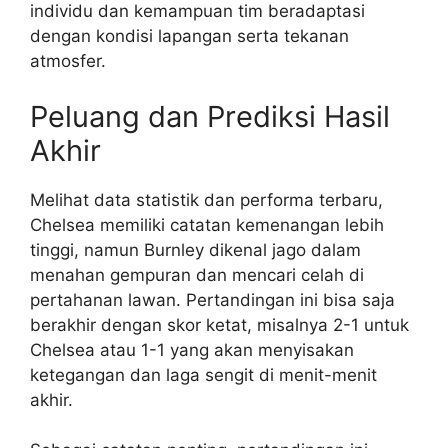
individu dan kemampuan tim beradaptasi
dengan kondisi lapangan serta tekanan
atmosfer.
Peluang dan Prediksi Hasil
Akhir
Melihat data statistik dan performa terbaru,
Chelsea memiliki catatan kemenangan lebih
tinggi, namun Burnley dikenal jago dalam
menahan gempuran dan mencari celah di
pertahanan lawan. Pertandingan ini bisa saja
berakhir dengan skor ketat, misalnya 2-1 untuk
Chelsea atau 1-1 yang akan menyisakan
ketegangan dan laga sengit di menit-menit
akhir.