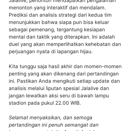
Jalalive, penonton mendapatkan pengalaman
menonton yang interaktif dan mendalam.
Prediksi dan analisis strategi dari kedua tim
menunjukkan bahwa siapa pun bisa keluar
sebagai pemenang, tergantung kesiapan
mental dan taktik yang diterapkan. Ini adalah
duel yang akan memperlihatkan kehebatan dan
perjuangan nyata di lapangan hijau.
Kita tunggu saja hasil akhir dan momen-momen
penting yang akan dikenang dari pertandingan
ini. Pastikan Anda mengikuti setiap update dan
analisis melalui liputan spesial Jalalive dan
jangan lewatkan aksi seru di bawah lampu
stadion pada pukul 22.00 WIB.
Selamat menyaksikan, dan semoga
pertandingan ini penuh semangat dan