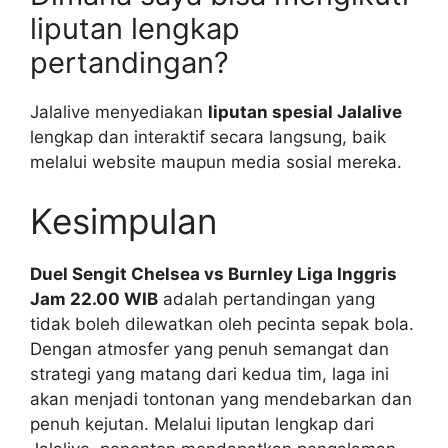
liputan lengkap
pertandingan?
Jalalive menyediakan
liputan spesial Jalalive
lengkap dan interaktif secara langsung, baik
melalui website maupun media sosial mereka.
Kesimpulan
Duel Sengit Chelsea vs Burnley Liga Inggris
Jam 22.00 WIB
adalah pertandingan yang
tidak boleh dilewatkan oleh pecinta sepak bola.
Dengan atmosfer yang penuh semangat dan
strategi yang matang dari kedua tim, laga ini
akan menjadi tontonan yang mendebarkan dan
penuh kejutan. Melalui liputan lengkap dari