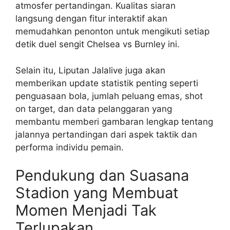
atmosfer pertandingan. Kualitas siaran
langsung dengan fitur interaktif akan
memudahkan penonton untuk mengikuti setiap
detik duel sengit Chelsea vs Burnley ini.
Selain itu, Liputan Jalalive juga akan
memberikan update statistik penting seperti
penguasaan bola, jumlah peluang emas, shot
on target, dan data pelanggaran yang
membantu memberi gambaran lengkap tentang
jalannya pertandingan dari aspek taktik dan
performa individu pemain.
Pendukung dan Suasana
Stadion yang Membuat
Momen Menjadi Tak
Terlupakan