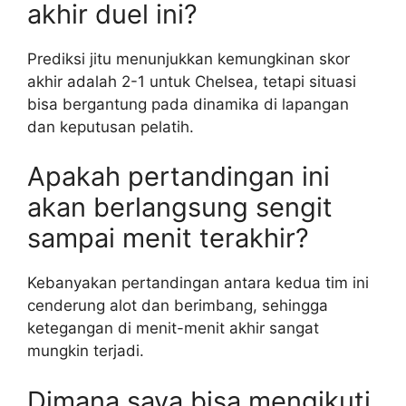
akhir duel ini?
Prediksi jitu menunjukkan kemungkinan skor
akhir adalah 2-1 untuk Chelsea, tetapi situasi
bisa bergantung pada dinamika di lapangan
dan keputusan pelatih.
Apakah pertandingan ini
akan berlangsung sengit
sampai menit terakhir?
Kebanyakan pertandingan antara kedua tim ini
cenderung alot dan berimbang, sehingga
ketegangan di menit-menit akhir sangat
mungkin terjadi.
Dimana saya bisa mengikuti