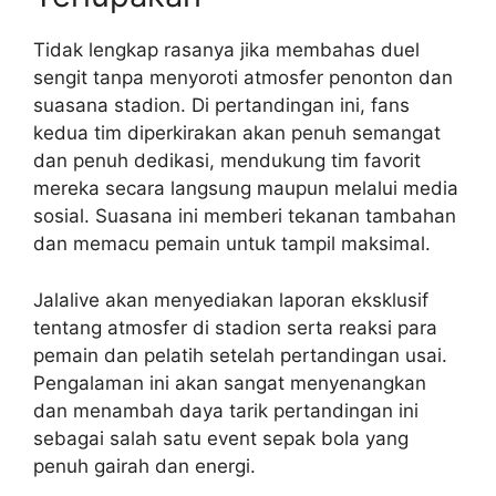
Tidak lengkap rasanya jika membahas duel
sengit tanpa menyoroti atmosfer penonton dan
suasana stadion. Di pertandingan ini, fans
kedua tim diperkirakan akan penuh semangat
dan penuh dedikasi, mendukung tim favorit
mereka secara langsung maupun melalui media
sosial. Suasana ini memberi tekanan tambahan
dan memacu pemain untuk tampil maksimal.
Jalalive akan menyediakan laporan eksklusif
tentang atmosfer di stadion serta reaksi para
pemain dan pelatih setelah pertandingan usai.
Pengalaman ini akan sangat menyenangkan
dan menambah daya tarik pertandingan ini
sebagai salah satu event sepak bola yang
penuh gairah dan energi.