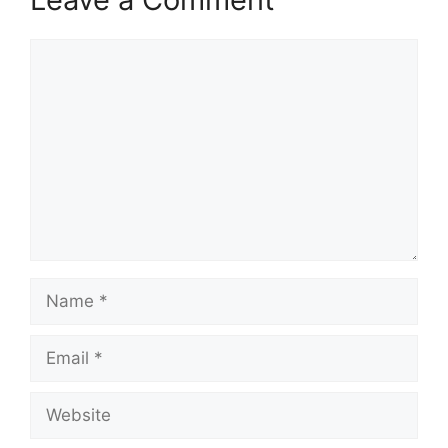
Comment
Name
Email
Website