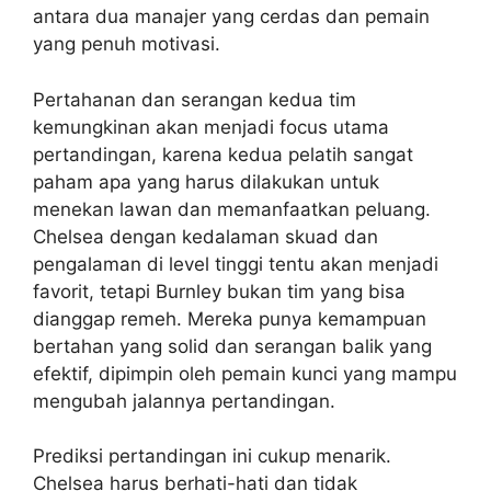
antara dua manajer yang cerdas dan pemain
yang penuh motivasi.
Pertahanan dan serangan kedua tim
kemungkinan akan menjadi focus utama
pertandingan, karena kedua pelatih sangat
paham apa yang harus dilakukan untuk
menekan lawan dan memanfaatkan peluang.
Chelsea dengan kedalaman skuad dan
pengalaman di level tinggi tentu akan menjadi
favorit, tetapi Burnley bukan tim yang bisa
dianggap remeh. Mereka punya kemampuan
bertahan yang solid dan serangan balik yang
efektif, dipimpin oleh pemain kunci yang mampu
mengubah jalannya pertandingan.
Prediksi pertandingan ini cukup menarik.
Chelsea harus berhati-hati dan tidak