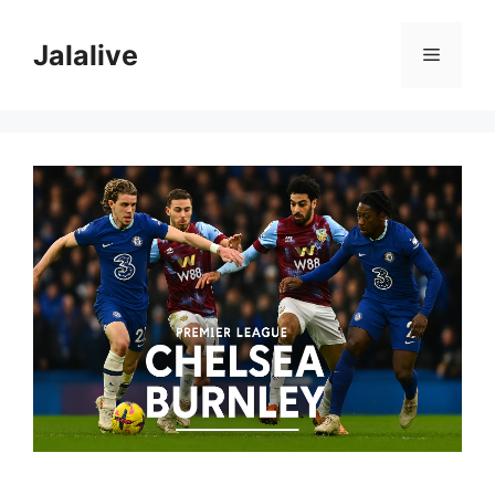
Skip
to
Jalalive
Menu
content