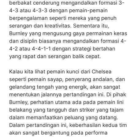
berbakat cenderung mengandalkan formasi 3-
4-3 atau 4-3-3 dengan pemain-pemain
berpengalaman seperti mereka yang penuh
serangan dan kreativitas. Sementara itu,
Burnley yang mengusung gaya permainan keras
dan disiplin biasanya mengandalkan formasi 4-
4-2 atau 4-4-1-1 dengan strategi bertahan
yang rapat dan serangan balik cepat.
Kalau kita lihat pemain kunci dari Chelsea
seperti pemain sayap, penyerang andalan, dan
gelandang tengah yang energik, akan sangat
menentukan jalannya pertandingan ini. Di pihak
Burnley, perhatian utama ada pada pemain lini
belakang yang tangguh dan striker yang tajam
dalam memanfaatkan peluang yang datang.
Dalam pertandingan ini, keberhasilan kedua tim
akan sangat bergantung pada performa