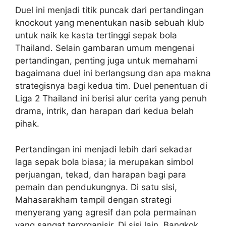
Duel ini menjadi titik puncak dari pertandingan
knockout yang menentukan nasib sebuah klub
untuk naik ke kasta tertinggi sepak bola
Thailand. Selain gambaran umum mengenai
pertandingan, penting juga untuk memahami
bagaimana duel ini berlangsung dan apa makna
strategisnya bagi kedua tim. Duel penentuan di
Liga 2 Thailand ini berisi alur cerita yang penuh
drama, intrik, dan harapan dari kedua belah
pihak.
Pertandingan ini menjadi lebih dari sekadar
laga sepak bola biasa; ia merupakan simbol
perjuangan, tekad, dan harapan bagi para
pemain dan pendukungnya. Di satu sisi,
Mahasarakham tampil dengan strategi
menyerang yang agresif dan pola permainan
yang sangat terorganisir. Di sisi lain, Bangkok