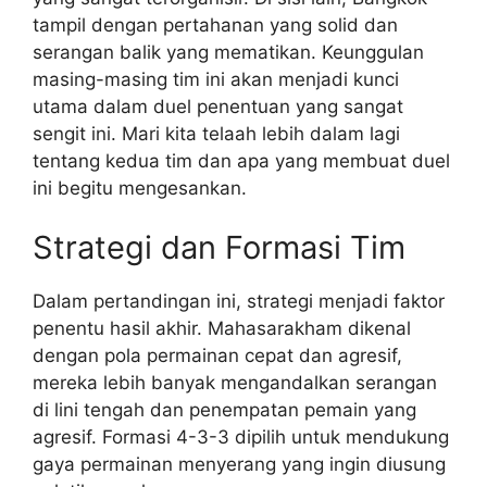
tampil dengan pertahanan yang solid dan
serangan balik yang mematikan. Keunggulan
masing-masing tim ini akan menjadi kunci
utama dalam duel penentuan yang sangat
sengit ini. Mari kita telaah lebih dalam lagi
tentang kedua tim dan apa yang membuat duel
ini begitu mengesankan.
Strategi dan Formasi Tim
Dalam pertandingan ini, strategi menjadi faktor
penentu hasil akhir. Mahasarakham dikenal
dengan pola permainan cepat dan agresif,
mereka lebih banyak mengandalkan serangan
di lini tengah dan penempatan pemain yang
agresif. Formasi 4-3-3 dipilih untuk mendukung
gaya permainan menyerang yang ingin diusung