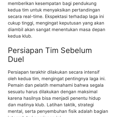
memberikan kesempatan bagi pendukung
kedua tim untuk menyaksikan pertandingan
secara real-time. Ekspektasi terhadap laga ini
cukup tinggi, mengingat keputusan yang akan
diambil akan sangat menentukan masa depan
kedua klub.
Persiapan Tim Sebelum
Duel
Persiapan terakhir dilakukan secara intensif
oleh kedua tim, mengingat pentingnya laga ini.
Pemain dan pelatih memahami bahwa segala
sesuatu harus dilakukan dengan maksimal
karena hasilnya bisa menjadi penentu hidup
dan matinya klub. Latihan taktik, strategi
mental, serta penyembuhan fisik adalah bagian