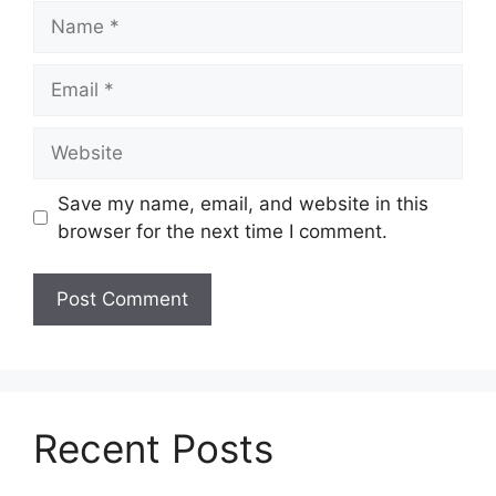
Name
Email
Website
Save my name, email, and website in this
browser for the next time I comment.
Recent Posts