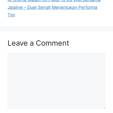
Jalalive – Duel Sengit Menentukan Performa
Tim
Leave a Comment
Comment