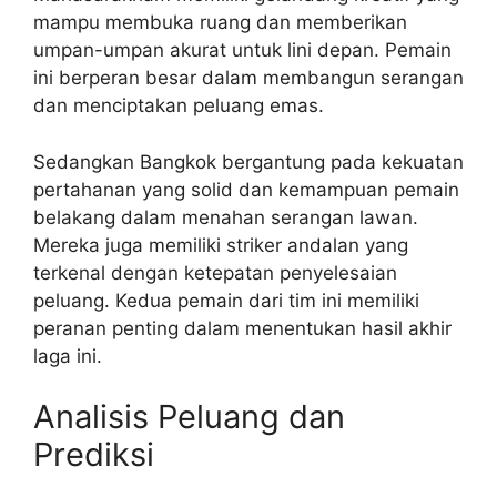
mampu membuka ruang dan memberikan
umpan-umpan akurat untuk lini depan. Pemain
ini berperan besar dalam membangun serangan
dan menciptakan peluang emas.
Sedangkan Bangkok bergantung pada kekuatan
pertahanan yang solid dan kemampuan pemain
belakang dalam menahan serangan lawan.
Mereka juga memiliki striker andalan yang
terkenal dengan ketepatan penyelesaian
peluang. Kedua pemain dari tim ini memiliki
peranan penting dalam menentukan hasil akhir
laga ini.
Analisis Peluang dan
Prediksi