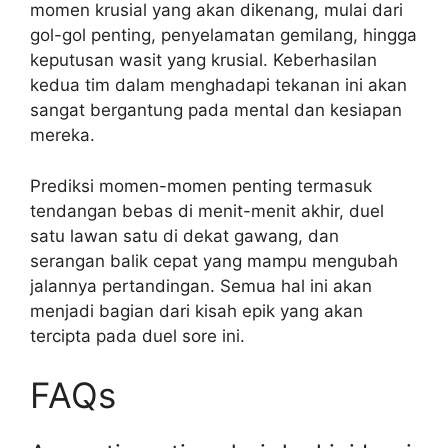
momen krusial yang akan dikenang, mulai dari
gol-gol penting, penyelamatan gemilang, hingga
keputusan wasit yang krusial. Keberhasilan
kedua tim dalam menghadapi tekanan ini akan
sangat bergantung pada mental dan kesiapan
mereka.
Prediksi momen-momen penting termasuk
tendangan bebas di menit-menit akhir, duel
satu lawan satu di dekat gawang, dan
serangan balik cepat yang mampu mengubah
jalannya pertandingan. Semua hal ini akan
menjadi bagian dari kisah epik yang akan
tercipta pada duel sore ini.
FAQs