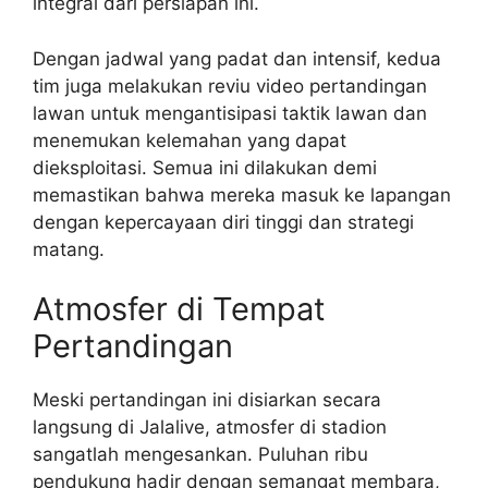
integral dari persiapan ini.
Dengan jadwal yang padat dan intensif, kedua
tim juga melakukan reviu video pertandingan
lawan untuk mengantisipasi taktik lawan dan
menemukan kelemahan yang dapat
dieksploitasi. Semua ini dilakukan demi
memastikan bahwa mereka masuk ke lapangan
dengan kepercayaan diri tinggi dan strategi
matang.
Atmosfer di Tempat
Pertandingan
Meski pertandingan ini disiarkan secara
langsung di Jalalive, atmosfer di stadion
sangatlah mengesankan. Puluhan ribu
pendukung hadir dengan semangat membara,